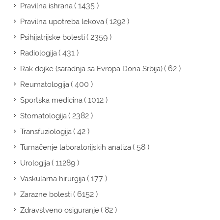
( 1435 )
Pravilna ishrana
( 1292 )
Pravilna upotreba lekova
( 2359 )
Psihijatrijske bolesti
( 431 )
Radiologija
( 62 )
Rak dojke (saradnja sa Evropa Dona Srbija)
( 400 )
Reumatologija
( 1012 )
Sportska medicina
( 2382 )
Stomatologija
( 42 )
Transfuziologija
( 58 )
Tumačenje laboratorijskih analiza
( 11289 )
Urologija
( 177 )
Vaskularna hirurgija
( 6152 )
Zarazne bolesti
( 82 )
Zdravstveno osiguranje