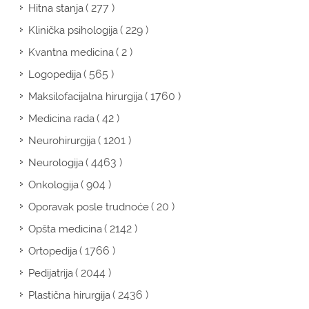
( 277 )
Hitna stanja
( 229 )
Klinička psihologija
( 2 )
Kvantna medicina
( 565 )
Logopedija
( 1760 )
Maksilofacijalna hirurgija
( 42 )
Medicina rada
( 1201 )
Neurohirurgija
( 4463 )
Neurologija
( 904 )
Onkologija
( 20 )
Oporavak posle trudnoće
( 2142 )
Opšta medicina
( 1766 )
Ortopedija
( 2044 )
Pedijatrija
( 2436 )
Plastična hirurgija