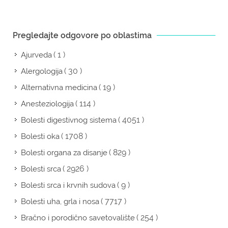
Pregledajte odgovore po oblastima
( 1 )
Ajurveda
( 30 )
Alergologija
( 19 )
Alternativna medicina
( 114 )
Anesteziologija
( 4051 )
Bolesti digestivnog sistema
( 1708 )
Bolesti oka
( 829 )
Bolesti organa za disanje
( 2926 )
Bolesti srca
( 9 )
Bolesti srca i krvnih sudova
( 7717 )
Bolesti uha, grla i nosa
( 254 )
Bračno i porodično savetovalište