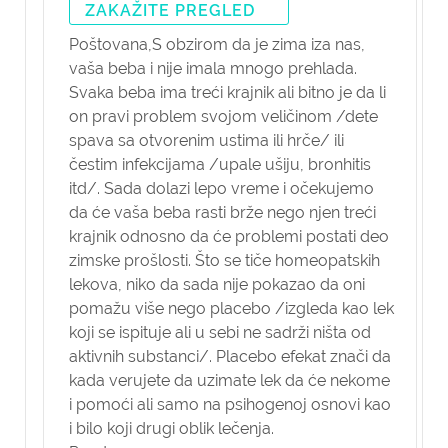
ZAKAŽITE PREGLED
Poštovana,
S obzirom da je zima iza nas,
vaša beba i nije imala mnogo prehlada.
Svaka beba ima treći krajnik ali bitno je da li
on pravi problem svojom veličinom /dete
spava sa otvorenim ustima ili hrče/ ili
čestim infekcijama /upale ušiju, bronhitis
itd/. Sada dolazi lepo vreme i očekujemo
da će vaša beba rasti brže nego njen treći
krajnik odnosno da će problemi postati deo
zimske prošlosti. Što se tiče homeopatskih
lekova, niko da sada nije pokazao da oni
pomažu više nego placebo /izgleda kao lek
koji se ispituje ali u sebi ne sadrži ništa od
aktivnih substanci/. Placebo efekat znači da
kada verujete da uzimate lek da će nekome
i pomoći ali samo na psihogenoj osnovi kao
i bilo koji drugi oblik lečenja.