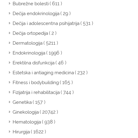
( 611 )
Bubrežne bolesti
( 29 )
Dečija endokrinologija
( 531 )
Dečija i adolescentna psihijatrija
( 2 )
Dečija ortopedija
( 5211 )
Dermatologija
( 1996 )
Endokrinologija
( 46 )
Erektilna disfunkcija
( 232 )
Estetska i antiaging medicina
( 165 )
Fitness i bodybuilding
( 744 )
Fizijatrija i rehabilitacija
( 157 )
Genetika
( 20742 )
Ginekologija
( 938 )
Hematologija
( 1622 )
Hirurgija