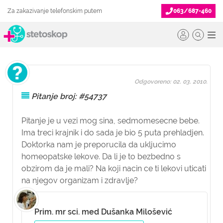
Za zakazivanje telefonskim putem
063/687-460
Odgovoreno: 02. 03. 2010.
Pitanje broj: #54737
Pitanje je u vezi mog sina, sedmomesecne bebe.
Ima treci krajnik i do sada je bio 5 puta prehladjen.
Doktorka nam je preporucila da ukljucimo
homeopatske lekove. Da li je to bezbedno s
obzirom da je mali? Na koji nacin ce ti lekovi uticati
na njegov organizam i zdravlje?
Prim. mr sci. med Dušanka Milošević