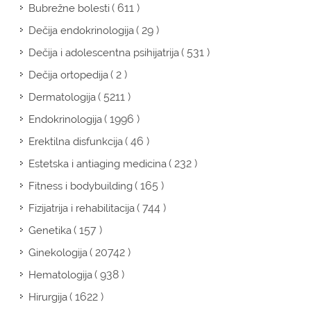
( 611 )
Bubrežne bolesti
( 29 )
Dečija endokrinologija
( 531 )
Dečija i adolescentna psihijatrija
( 2 )
Dečija ortopedija
( 5211 )
Dermatologija
( 1996 )
Endokrinologija
( 46 )
Erektilna disfunkcija
( 232 )
Estetska i antiaging medicina
( 165 )
Fitness i bodybuilding
( 744 )
Fizijatrija i rehabilitacija
( 157 )
Genetika
( 20742 )
Ginekologija
( 938 )
Hematologija
( 1622 )
Hirurgija