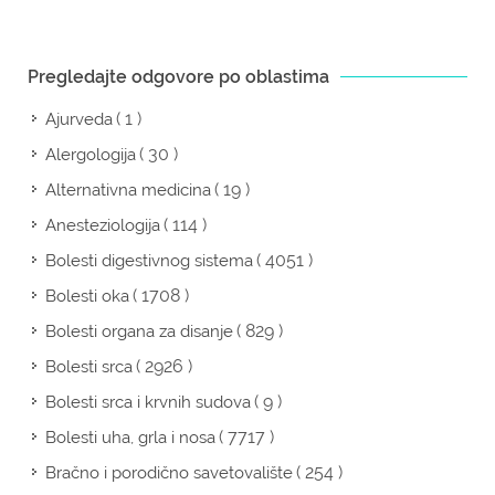
Pregledajte odgovore po oblastima
( 1 )
Ajurveda
( 30 )
Alergologija
( 19 )
Alternativna medicina
( 114 )
Anesteziologija
( 4051 )
Bolesti digestivnog sistema
( 1708 )
Bolesti oka
( 829 )
Bolesti organa za disanje
( 2926 )
Bolesti srca
( 9 )
Bolesti srca i krvnih sudova
( 7717 )
Bolesti uha, grla i nosa
( 254 )
Bračno i porodično savetovalište