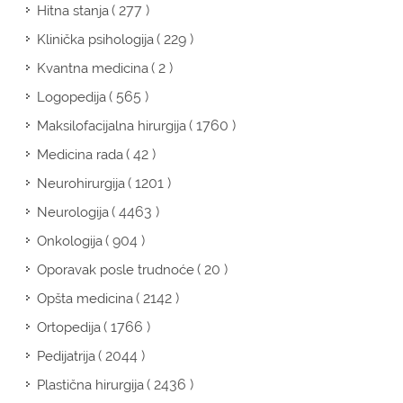
( 277 )
Hitna stanja
( 229 )
Klinička psihologija
( 2 )
Kvantna medicina
( 565 )
Logopedija
( 1760 )
Maksilofacijalna hirurgija
( 42 )
Medicina rada
( 1201 )
Neurohirurgija
( 4463 )
Neurologija
( 904 )
Onkologija
( 20 )
Oporavak posle trudnoće
( 2142 )
Opšta medicina
( 1766 )
Ortopedija
( 2044 )
Pedijatrija
( 2436 )
Plastična hirurgija