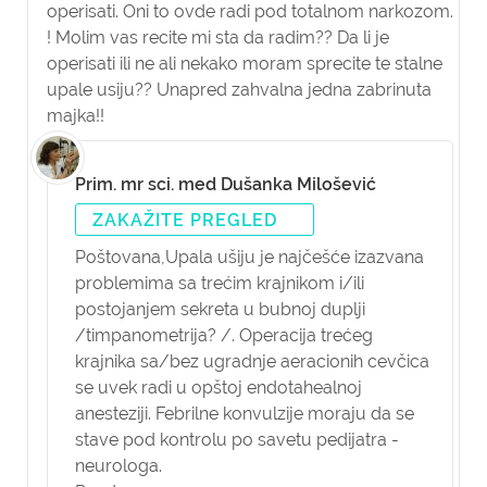
operisati. Oni to ovde radi pod totalnom narkozom.
! Molim vas recite mi sta da radim?? Da li je
operisati ili ne ali nekako moram sprecite te stalne
upale usiju?? Unapred zahvalna jedna zabrinuta
majka!!
Prim. mr sci. med Dušanka Milošević
ZAKAŽITE PREGLED
Poštovana,
Upala ušiju je najčešće izazvana
problemima sa trećim krajnikom i/ili
postojanjem sekreta u bubnoj duplji
/timpanometrija? /. Operacija trećeg
krajnika sa/bez ugradnje aeracionih cevčica
se uvek radi u opštoj endotahealnoj
anesteziji. Febrilne konvulzije moraju da se
stave pod kontrolu po savetu pedijatra -
neurologa.