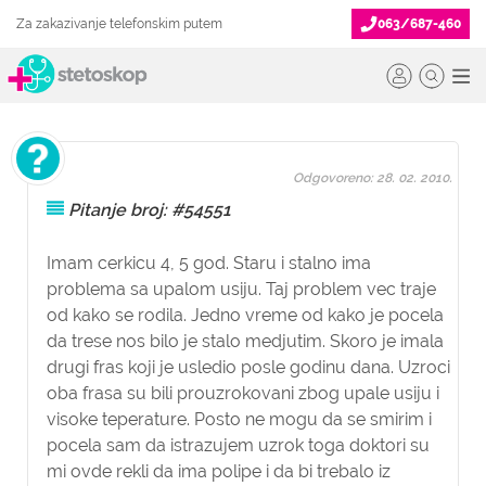
Za zakazivanje telefonskim putem
063/687-460
Odgovoreno: 28. 02. 2010.
Pitanje broj: #54551
Imam cerkicu 4, 5 god. Staru i stalno ima
problema sa upalom usiju. Taj problem vec traje
od kako se rodila. Jedno vreme od kako je pocela
da trese nos bilo je stalo medjutim. Skoro je imala
drugi fras koji je usledio posle godinu dana. Uzroci
oba frasa su bili prouzrokovani zbog upale usiju i
visoke teperature. Posto ne mogu da se smirim i
pocela sam da istrazujem uzrok toga doktori su
mi ovde rekli da ima polipe i da bi trebalo iz