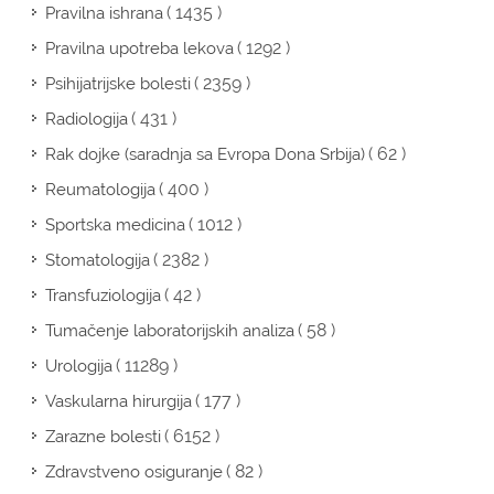
( 1435 )
Pravilna ishrana
( 1292 )
Pravilna upotreba lekova
( 2359 )
Psihijatrijske bolesti
( 431 )
Radiologija
( 62 )
Rak dojke (saradnja sa Evropa Dona Srbija)
( 400 )
Reumatologija
( 1012 )
Sportska medicina
( 2382 )
Stomatologija
( 42 )
Transfuziologija
( 58 )
Tumačenje laboratorijskih analiza
( 11289 )
Urologija
( 177 )
Vaskularna hirurgija
( 6152 )
Zarazne bolesti
( 82 )
Zdravstveno osiguranje