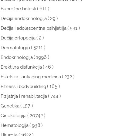
( 611 )
Bubrežne bolesti
( 29 )
Dečija endokrinologija
( 531 )
Dečija i adolescentna psihijatrija
( 2 )
Dečija ortopedija
( 5211 )
Dermatologija
( 1996 )
Endokrinologija
( 46 )
Erektilna disfunkcija
( 232 )
Estetska i antiaging medicina
( 165 )
Fitness i bodybuilding
( 744 )
Fizijatrija i rehabilitacija
( 157 )
Genetika
( 20742 )
Ginekologija
( 938 )
Hematologija
( 1622 )
Hirurgija