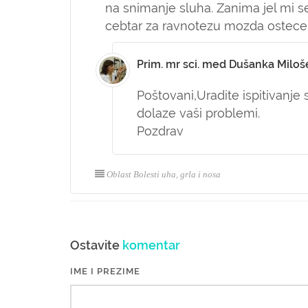
na snimanje sluha. Zanima jel mi se 
cebtar za ravnotezu mozda ostecen
Prim. mr sci. med Dušanka Miloš
Poštovani,
Uradite ispitivanje 
dolaze vaši problemi.
Pozdrav
Oblast Bolesti uha, grla i nosa
Ostavite
komentar
IME I PREZIME