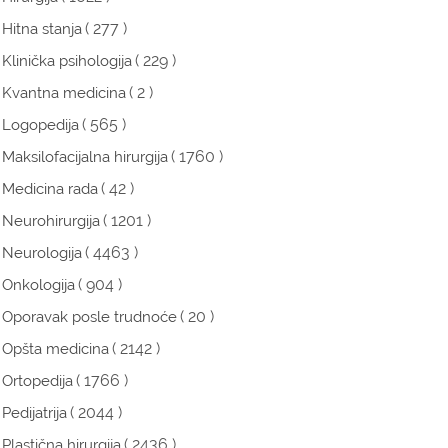
( 277 )
Hitna stanja
( 229 )
Klinička psihologija
( 2 )
Kvantna medicina
( 565 )
Logopedija
( 1760 )
Maksilofacijalna hirurgija
( 42 )
Medicina rada
( 1201 )
Neurohirurgija
( 4463 )
Neurologija
( 904 )
Onkologija
( 20 )
Oporavak posle trudnoće
( 2142 )
Opšta medicina
( 1766 )
Ortopedija
( 2044 )
Pedijatrija
( 2436 )
Plastična hirurgija