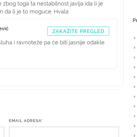
zbog toga ta nestabilnost javlja ida li je
 da li je to moguce. Hvala
P
ević
ZAKAŽITE PREGLED
sluha i ravnoteže pa će biti jasnije odakle
EMAIL ADRESA*