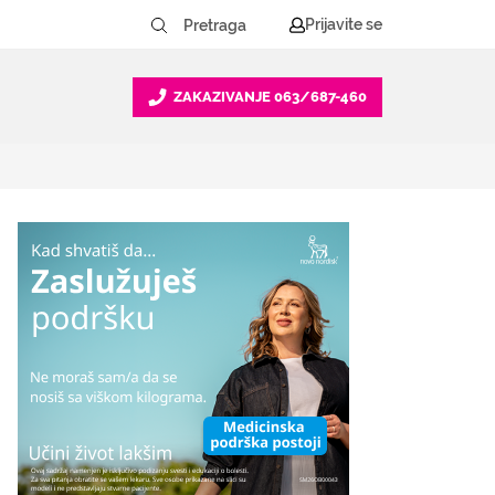
Prijavite se
ZAKAZIVANJE
063/687-460