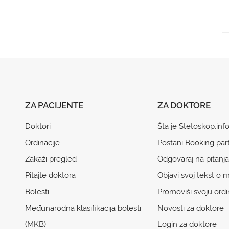
ZA PACIJENTE
ZA DOKTORE
Doktori
Šta je Stetoskop.inf
Ordinacije
Postani Booking par
Zakaži pregled
Odgovaraj na pitanja
Pitajte doktora
Objavi svoj tekst o m
Bolesti
Promoviši svoju ordi
Međunarodna klasifikacija bolesti
Novosti za doktore
(MKB)
Login za doktore