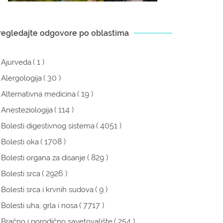
regledajte odgovore po oblastima
( 1 )
Ajurveda
( 30 )
Alergologija
( 19 )
Alternativna medicina
( 114 )
Anesteziologija
( 4051 )
Bolesti digestivnog sistema
( 1708 )
Bolesti oka
( 829 )
Bolesti organa za disanje
( 2926 )
Bolesti srca
( 9 )
Bolesti srca i krvnih sudova
( 7717 )
Bolesti uha, grla i nosa
( 254 )
Bračno i porodično savetovalište