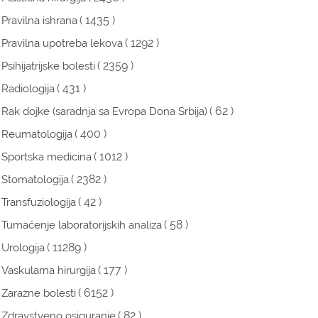
( 1435 )
Pravilna ishrana
( 1292 )
Pravilna upotreba lekova
( 2359 )
Psihijatrijske bolesti
( 431 )
Radiologija
( 62 )
Rak dojke (saradnja sa Evropa Dona Srbija)
( 400 )
Reumatologija
( 1012 )
Sportska medicina
( 2382 )
Stomatologija
( 42 )
Transfuziologija
( 58 )
Tumačenje laboratorijskih analiza
( 11289 )
Urologija
( 177 )
Vaskularna hirurgija
( 6152 )
Zarazne bolesti
( 82 )
Zdravstveno osiguranje