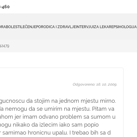
-460
ORA
BOLESTI
LEČENJE
PORODICA I ZDRAVLJE
INTERVJUI
ZA LEKARE
PSIHOLOGIJA
#42479
Odgovoreno: 16. 10. 2009.
ucnoscu da stojim na jednom mjestu mirno.
 oda nemogu da se umirim na mjestu. Pitam va
a uhom jer imam odvano problem sa sumom u
ogu nikako da izlecim iako sam popio
er samimao hronicnu upalu. I trebao bih sa d