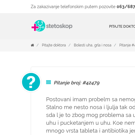
Za zakazivanje telefonskim putem pozovite
063/687
PITAJTE DOKT
Pitajte doktora
Bolesti uha, grla i nosa
Pitanje 
Pitanje broj: #42479
Postovani imam probelm sa nemog
Stalno me nesto nosa i ljulja tak
sda l je to zbog mog problema s
uhu i pucketanjem u uhu. Koe nem
mnogo vrsta tableta i antibiotika j