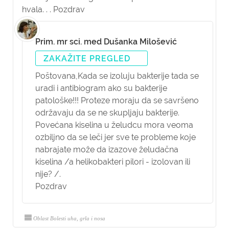
hvala. . . Pozdrav
Prim. mr sci. med Dušanka Milošević
ZAKAŽITE PREGLED
Poštovana,
Kada se izoluju bakterije tada se
uradi i antibiogram ako su bakterije
patološke!!! Proteze moraju da se savršeno
održavaju da se ne skupljaju bakterije.
Povećana kiselina u želudcu mora veoma
ozbiljno da se leči jer sve te probleme koje
nabrajate može da izazove želudačna
kiselina /a helikobakteri pilori - izolovan ili
nije? /.
Pozdrav
Oblast Bolesti uha, grla i nosa