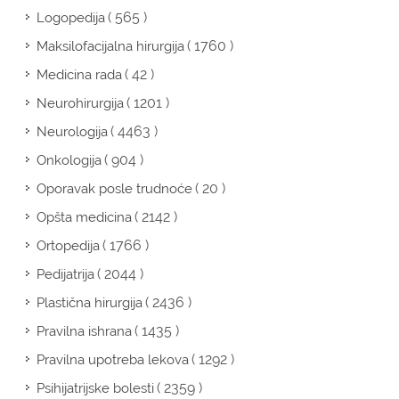
( 565 )
Logopedija
( 1760 )
Maksilofacijalna hirurgija
( 42 )
Medicina rada
( 1201 )
Neurohirurgija
( 4463 )
Neurologija
( 904 )
Onkologija
( 20 )
Oporavak posle trudnoće
( 2142 )
Opšta medicina
( 1766 )
Ortopedija
( 2044 )
Pedijatrija
( 2436 )
Plastična hirurgija
( 1435 )
Pravilna ishrana
( 1292 )
Pravilna upotreba lekova
( 2359 )
Psihijatrijske bolesti