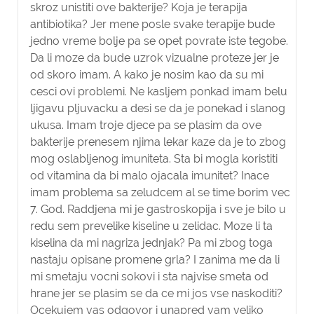
skroz unistiti ove bakterije? Koja je terapija
antibiotika? Jer mene posle svake terapije bude
jedno vreme bolje pa se opet povrate iste tegobe.
Da li moze da bude uzrok vizualne proteze jer je
od skoro imam. A kako je nosim kao da su mi
cesci ovi problemi. Ne kasljem ponkad imam belu
ljigavu pljuvacku a desi se da je ponekad i slanog
ukusa. Imam troje djece pa se plasim da ove
bakterije prenesem njima lekar kaze da je to zbog
mog oslabljenog imuniteta. Sta bi mogla koristiti
od vitamina da bi malo ojacala imunitet? Inace
imam problema sa zeludcem al se time borim vec
7. God. Raddjena mi je gastroskopija i sve je bilo u
redu sem prevelike kiseline u zelidac. Moze li ta
kiselina da mi nagriza jednjak? Pa mi zbog toga
nastaju opisane promene grla? I zanima me da li
mi smetaju vocni sokovi i sta najvise smeta od
hrane jer se plasim se da ce mi jos vse naskoditi?
Ocekujem vas odgovor i unapred vam veliko