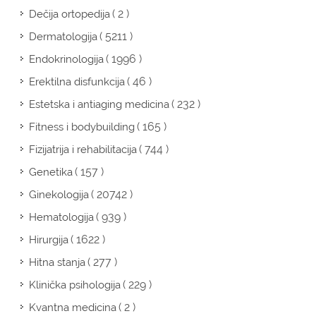
( 2 )
Dečija ortopedija
( 5211 )
Dermatologija
( 1996 )
Endokrinologija
( 46 )
Erektilna disfunkcija
( 232 )
Estetska i antiaging medicina
( 165 )
Fitness i bodybuilding
( 744 )
Fizijatrija i rehabilitacija
( 157 )
Genetika
( 20742 )
Ginekologija
( 939 )
Hematologija
( 1622 )
Hirurgija
( 277 )
Hitna stanja
( 229 )
Klinička psihologija
( 2 )
Kvantna medicina