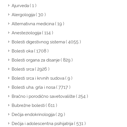
( 1 )
Ajurveda
( 30 )
Alergologija
( 19 )
Alternativna medicina
( 114 )
Anesteziologija
( 4055 )
Bolesti digestivnog sistema
( 1708 )
Bolesti oka
( 829 )
Bolesti organa za disanje
( 2926 )
Bolesti srca
( 9 )
Bolesti srca i krvnih sudova
( 7717 )
Bolesti uha, grla i nosa
( 254 )
Bračno i porodično savetovalište
( 611 )
Bubrežne bolesti
( 29 )
Dečija endokrinologija
( 531 )
Dečija i adolescentna psihijatrija