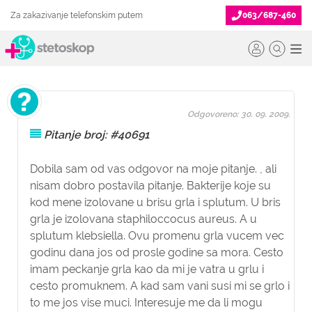
Za zakazivanje telefonskim putem
063/687-460
Odgovoreno: 30. 09. 2009.
Pitanje broj: #40691
Dobila sam od vas odgovor na moje pitanje. , ali
nisam dobro postavila pitanje. Bakterije koje su
kod mene izolovane u brisu grla i splutum. U bris
grla je izolovana staphiloccocus aureus. A u
splutum klebsiella. Ovu promenu grla vucem vec
godinu dana jos od prosle godine sa mora. Cesto
imam peckanje grla kao da mi je vatra u grlu i
cesto promuknem. A kad sam vani susi mi se grlo i
to me jos vise muci. Interesuje me da li mogu