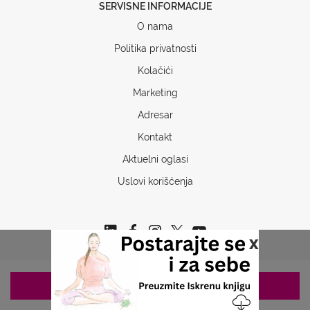
SERVISNE INFORMACIJE
O nama
Politika privatnosti
Kolačići
Marketing
Adresar
Kontakt
Aktuelni oglasi
Uslovi korišćenja
x
ZAKAZIVANJE 063/687-460
Copyrights © 2026 Sva prava www.stetoskop.info