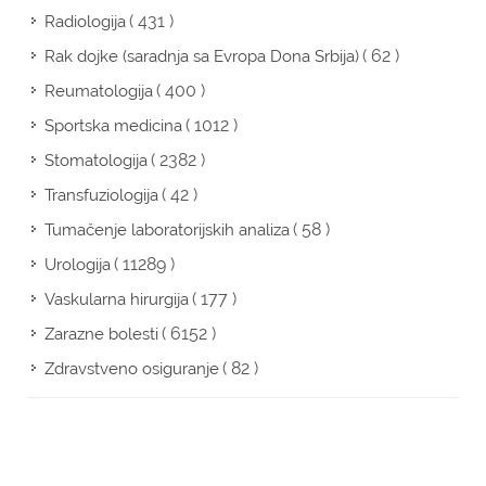
( 431 )
Radiologija
( 62 )
Rak dojke (saradnja sa Evropa Dona Srbija)
( 400 )
Reumatologija
( 1012 )
Sportska medicina
( 2382 )
Stomatologija
( 42 )
Transfuziologija
( 58 )
Tumačenje laboratorijskih analiza
( 11289 )
Urologija
( 177 )
Vaskularna hirurgija
( 6152 )
Zarazne bolesti
( 82 )
Zdravstveno osiguranje