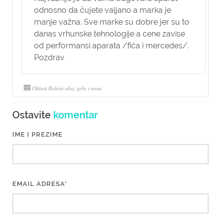
odnosno da čujete valjano a marka je
manje važna. Sve marke su dobre jer su to
danas vrhunske tehnologije a cene zavise
od performansi aparata /fića i mercedes/.
Pozdrav
Oblast Bolesti uha, grla i nosa
Ostavite
komentar
IME I PREZIME
EMAIL ADRESA*