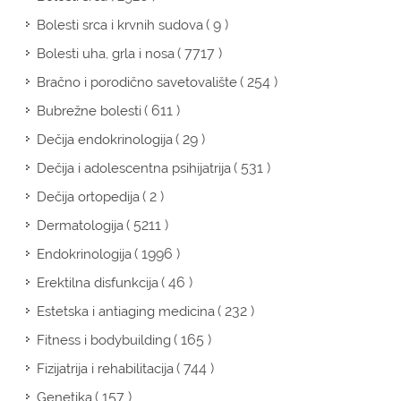
( 9 )
Bolesti srca i krvnih sudova
( 7717 )
Bolesti uha, grla i nosa
( 254 )
Bračno i porodično savetovalište
( 611 )
Bubrežne bolesti
( 29 )
Dečija endokrinologija
( 531 )
Dečija i adolescentna psihijatrija
( 2 )
Dečija ortopedija
( 5211 )
Dermatologija
( 1996 )
Endokrinologija
( 46 )
Erektilna disfunkcija
( 232 )
Estetska i antiaging medicina
( 165 )
Fitness i bodybuilding
( 744 )
Fizijatrija i rehabilitacija
( 157 )
Genetika