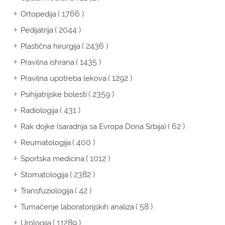
( 1766 )
Ortopedija
( 2044 )
Pedijatrija
( 2436 )
Plastična hirurgija
( 1435 )
Pravilna ishrana
( 1292 )
Pravilna upotreba lekova
( 2359 )
Psihijatrijske bolesti
( 431 )
Radiologija
( 62 )
Rak dojke (saradnja sa Evropa Dona Srbija)
( 400 )
Reumatologija
( 1012 )
Sportska medicina
( 2382 )
Stomatologija
( 42 )
Transfuziologija
( 58 )
Tumačenje laboratorijskih analiza
( 11289 )
Urologija