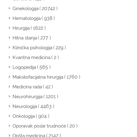
( 20742 )
Ginekologija
( 938 )
Hematologija
( 1622 )
Hirurgija
( 277 )
Hitna stanja
( 229 )
Klinička psihologija
( 2 )
Kvantna medicina
( 565 )
Logopedija
( 1760 )
Maksilofacijalna hirurgija
( 42 )
Medicina rada
( 1201 )
Neurohirurgija
( 4463 )
Neurologija
( 904 )
Onkologija
( 20 )
Oporavak posle trudnoće
( 2142 )
Opšta medicina