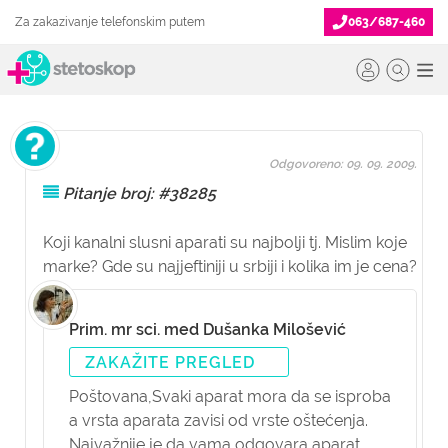
Za zakazivanje telefonskim putem
063/687-460
Odgovoreno: 09. 09. 2009.
Pitanje broj: #38285
Koji kanalni slusni aparati su najbolji tj. Mislim koje
marke? Gde su najjeftiniji u srbiji i kolika im je cena?
Prim. mr sci. med Dušanka Milošević
ZAKAŽITE PREGLED
Poštovana,
Svaki aparat mora da se isproba
a vrsta aparata zavisi od vrste oštećenja.
Najvažnije je da vama odgovara aparat