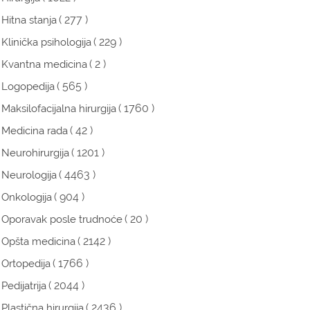
( 277 )
Hitna stanja
( 229 )
Klinička psihologija
( 2 )
Kvantna medicina
( 565 )
Logopedija
( 1760 )
Maksilofacijalna hirurgija
( 42 )
Medicina rada
( 1201 )
Neurohirurgija
( 4463 )
Neurologija
( 904 )
Onkologija
( 20 )
Oporavak posle trudnoće
( 2142 )
Opšta medicina
( 1766 )
Ortopedija
( 2044 )
Pedijatrija
( 2436 )
Plastična hirurgija