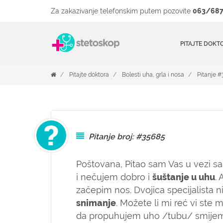
Za zakazivanje telefonskim putem pozovite
063/687
PITAJTE DOKT
Pitajte doktora
Bolesti uha, grla i nosa
Pitanje 
Pitanje broj: #35685
Poštovana,
Pitao sam Vas u vezi s
i nečujem dobro i
šuštanje u uhu
.
začepim nos. Dvojica specijalista n
snimanje
. Možete li mi reć vi ste m
da propuhujem uho /tubu/ smijem li 