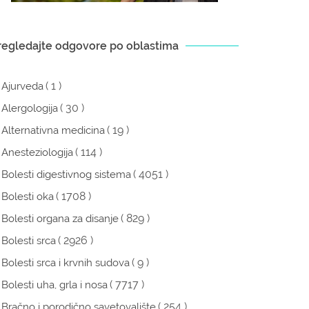
regledajte odgovore po oblastima
( 1 )
Ajurveda
( 30 )
Alergologija
( 19 )
Alternativna medicina
( 114 )
Anesteziologija
( 4051 )
Bolesti digestivnog sistema
( 1708 )
Bolesti oka
( 829 )
Bolesti organa za disanje
( 2926 )
Bolesti srca
( 9 )
Bolesti srca i krvnih sudova
( 7717 )
Bolesti uha, grla i nosa
( 254 )
Bračno i porodično savetovalište