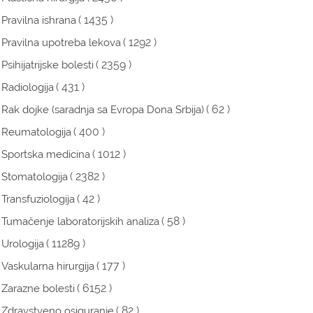
( 1435 )
Pravilna ishrana
( 1292 )
Pravilna upotreba lekova
( 2359 )
Psihijatrijske bolesti
( 431 )
Radiologija
( 62 )
Rak dojke (saradnja sa Evropa Dona Srbija)
( 400 )
Reumatologija
( 1012 )
Sportska medicina
( 2382 )
Stomatologija
( 42 )
Transfuziologija
( 58 )
Tumačenje laboratorijskih analiza
( 11289 )
Urologija
( 177 )
Vaskularna hirurgija
( 6152 )
Zarazne bolesti
( 82 )
Zdravstveno osiguranje