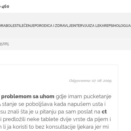
-460
ORA
BOLESTI
LEČENJE
PORODICA I ZDRAVLJE
INTERVJUI
ZA LEKARE
PSIHOLOGIJA
#35685
Odgovoreno: 07. 08. 2009.
a
problemom sa uhom
gdje imam pucketanje
 A stanje se poboljšava kada napušem usta i
isu znali šta je u pitanju pa sam poslat na
ct
i predložili neke tablete dvije vrste da pijem i
ja koristi to bez konsultacije ljekara jer mi