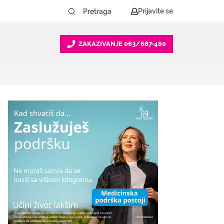
Prijavite se
ZAKAZIVANJE
063/687-460