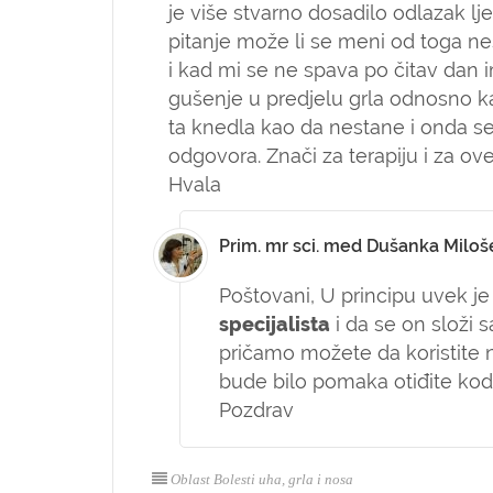
je više stvarno dosadilo odlazak lj
pitanje može li se meni od toga nesv
i kad mi se ne spava po čitav dan
gušenje u predjelu grla odnosno 
ta knedla kao da nestane i onda s
odgovora. Znači za terapiju i za o
Hvala
Prim. mr sci. med Dušanka Miloš
Poštovani,
U principu uvek je
specijalista
i da se on složi 
pričamo možete da koristite
bude bilo pomaka otiđite kod
Pozdrav
Oblast Bolesti uha, grla i nosa