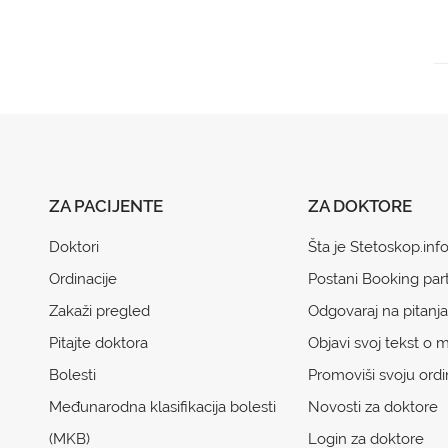
ZA PACIJENTE
ZA DOKTORE
Doktori
Šta je Stetoskop.inf
Ordinacije
Postani Booking par
Zakaži pregled
Odgovaraj na pitanja
Pitajte doktora
Objavi svoj tekst o m
Bolesti
Promoviši svoju ordi
Međunarodna klasifikacija bolesti
Novosti za doktore
(MKB)
Login za doktore