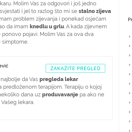
ekaru. Molim Vas za odgovori i još jedno
jestati i jel to razlog što mi se
stalno zijeva
 imam problem zijevanja i ponekad osjećam
P
kao da imam
knedlu u grlu
. A kada zijevnem
e ponovo pojavi. Molim Vas za ova dva
ve simptome.
ević
ZAKAŽITE PREGLED
 najbolje da Vas
pregleda lekar
sa predloženom terapijom. Terapiju o kojoj
 nekoliko dana uz
produvavanje
pa ako ne
 Vašeg lekara.