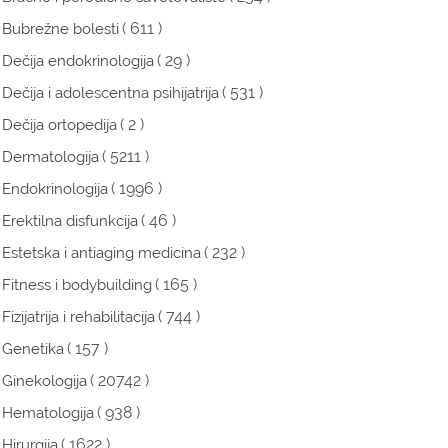
( 611 )
Bubrežne bolesti
( 29 )
Dečija endokrinologija
( 531 )
Dečija i adolescentna psihijatrija
( 2 )
Dečija ortopedija
( 5211 )
Dermatologija
( 1996 )
Endokrinologija
( 46 )
Erektilna disfunkcija
( 232 )
Estetska i antiaging medicina
( 165 )
Fitness i bodybuilding
( 744 )
Fizijatrija i rehabilitacija
( 157 )
Genetika
( 20742 )
Ginekologija
( 938 )
Hematologija
( 1622 )
Hirurgija