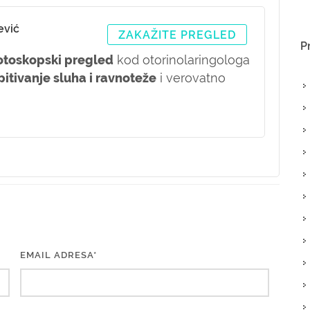
ević
ZAKAŽITE PREGLED
P
otoskopski pregled
kod otorinolaringologa
pitivanje sluha i ravnoteže
i verovatno
EMAIL ADRESA*