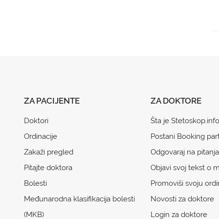
ZA PACIJENTE
ZA DOKTORE
Doktori
Šta je Stetoskop.inf
Ordinacije
Postani Booking par
Zakaži pregled
Odgovaraj na pitanja
Pitajte doktora
Objavi svoj tekst o m
Bolesti
Promoviši svoju ordi
Međunarodna klasifikacija bolesti
Novosti za doktore
(MKB)
Login za doktore