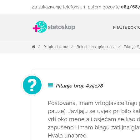
Za zakazivanje telefonskim putem pozovite
063/687
PITAJTE DOKT
Pitajte doktora
Bolesti uha, grla i nosa
Pitanje #
Pitanje broj: #35178
Poštovana,
Imam vrtoglavice traju 
pauze). Javljaju se uvjek pri bilo k
vrti oko mene ali osjećam se kao 
zapušeno i imam blagu zatiljna gla
Hvala unapred.