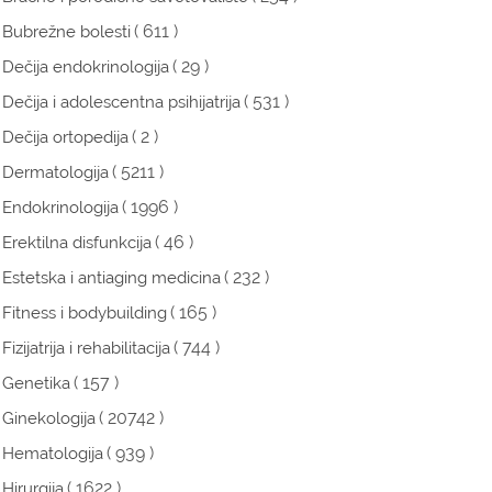
( 611 )
Bubrežne bolesti
( 29 )
Dečija endokrinologija
( 531 )
Dečija i adolescentna psihijatrija
( 2 )
Dečija ortopedija
( 5211 )
Dermatologija
( 1996 )
Endokrinologija
( 46 )
Erektilna disfunkcija
( 232 )
Estetska i antiaging medicina
( 165 )
Fitness i bodybuilding
( 744 )
Fizijatrija i rehabilitacija
( 157 )
Genetika
( 20742 )
Ginekologija
( 939 )
Hematologija
( 1622 )
Hirurgija