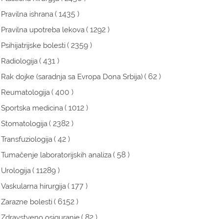
( 1435 )
Pravilna ishrana
( 1292 )
Pravilna upotreba lekova
( 2359 )
Psihijatrijske bolesti
( 431 )
Radiologija
( 62 )
Rak dojke (saradnja sa Evropa Dona Srbija)
( 400 )
Reumatologija
( 1012 )
Sportska medicina
( 2382 )
Stomatologija
( 42 )
Transfuziologija
( 58 )
Tumačenje laboratorijskih analiza
( 11289 )
Urologija
( 177 )
Vaskularna hirurgija
( 6152 )
Zarazne bolesti
( 82 )
Zdravstveno osiguranje