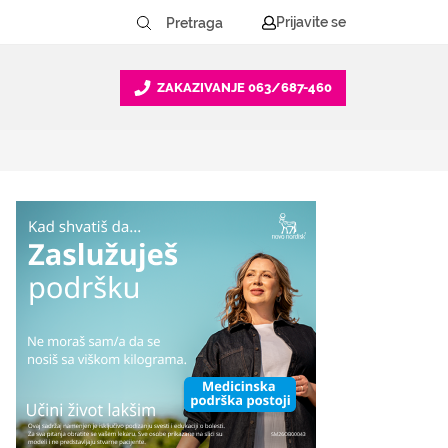
Prijavite se
ZAKAZIVANJE
063/687-460