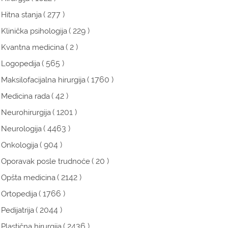
( 277 )
Hitna stanja
( 229 )
Klinička psihologija
( 2 )
Kvantna medicina
( 565 )
Logopedija
( 1760 )
Maksilofacijalna hirurgija
( 42 )
Medicina rada
( 1201 )
Neurohirurgija
( 4463 )
Neurologija
( 904 )
Onkologija
( 20 )
Oporavak posle trudnoće
( 2142 )
Opšta medicina
( 1766 )
Ortopedija
( 2044 )
Pedijatrija
( 2436 )
Plastična hirurgija