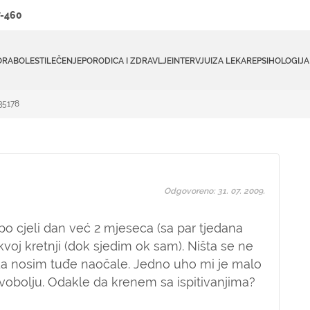
-460
ORA
BOLESTI
LEČENJE
PORODICA I ZDRAVLJE
INTERVJUI
ZA LEKARE
PSIHOLOGIJA
35178
Odgovoreno: 31. 07. 2009.
po cjeli dan već 2 mjeseca (sa par tjedana
akvoj kretnji (dok sjedim ok sam). Ništa se ne
da nosim tuđe naočale. Jedno uho mi je malo
vobolju. Odakle da krenem sa ispitivanjima?