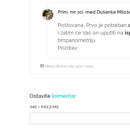
Prim. mr sci. med Dušanka Miloš
Poštovana,
Prvo je potreban
i zatim će Vas on uputiti na
is
timpanometriju.
Pozdrav.
Oblast Bolesti uha, grla i nosa
Ostavite
komentar
IME I PREZIME