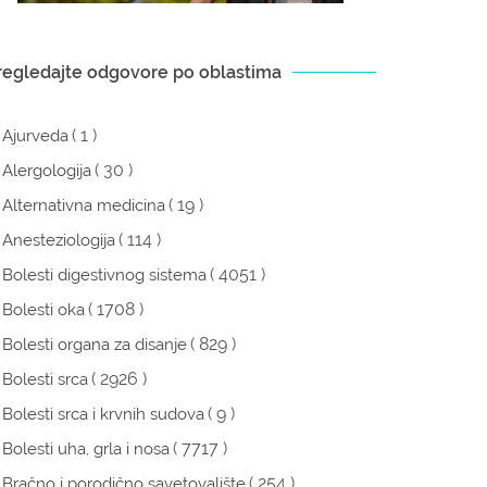
regledajte odgovore po oblastima
( 1 )
Ajurveda
( 30 )
Alergologija
( 19 )
Alternativna medicina
( 114 )
Anesteziologija
( 4051 )
Bolesti digestivnog sistema
( 1708 )
Bolesti oka
( 829 )
Bolesti organa za disanje
( 2926 )
Bolesti srca
( 9 )
Bolesti srca i krvnih sudova
( 7717 )
Bolesti uha, grla i nosa
( 254 )
Bračno i porodično savetovalište