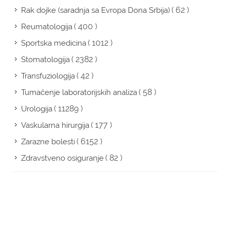
( 62 )
Rak dojke (saradnja sa Evropa Dona Srbija)
( 400 )
Reumatologija
( 1012 )
Sportska medicina
( 2382 )
Stomatologija
( 42 )
Transfuziologija
( 58 )
Tumačenje laboratorijskih analiza
( 11289 )
Urologija
( 177 )
Vaskularna hirurgija
( 6152 )
Zarazne bolesti
( 82 )
Zdravstveno osiguranje