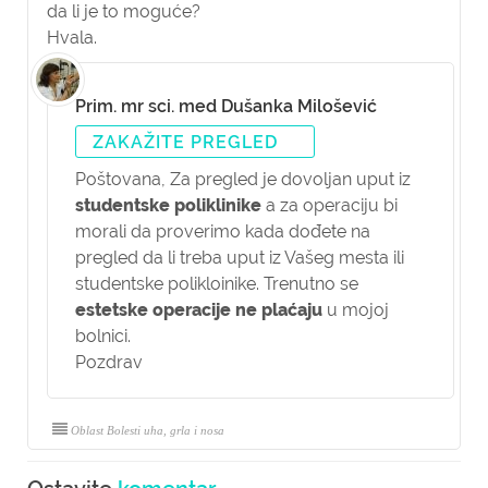
da li je to moguće?
Hvala.
Prim. mr sci. med Dušanka Milošević
ZAKAŽITE PREGLED
Poštovana,
Za pregled je dovoljan uput iz
studentske poliklinike
a za operaciju bi
morali da proverimo kada dođete na
pregled da li treba uput iz Vašeg mesta ili
studentske polikloinike. Trenutno se
estetske operacije ne plaćaju
u mojoj
bolnici.
Pozdrav
Oblast Bolesti uha, grla i nosa