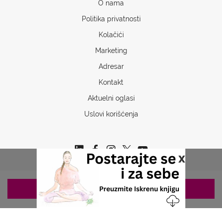
O nama
Politika privatnosti
Kolačići
Marketing
Adresar
Kontakt
Aktuelni oglasi
Uslovi korišćenja
x
ZAKAZIVANJE 063/687-460
Copyrights © 2026 Sva prava www.stetoskop.info