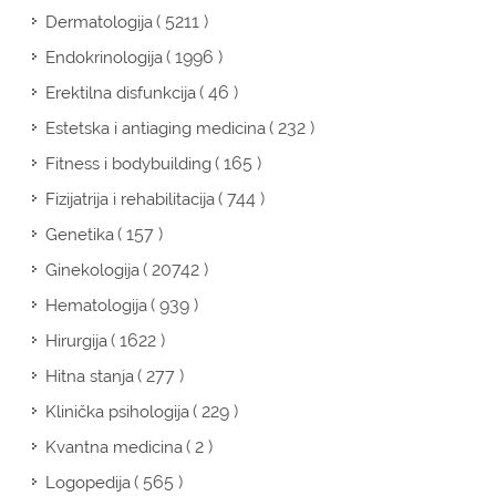
( 5211 )
Dermatologija
( 1996 )
Endokrinologija
( 46 )
Erektilna disfunkcija
( 232 )
Estetska i antiaging medicina
( 165 )
Fitness i bodybuilding
( 744 )
Fizijatrija i rehabilitacija
( 157 )
Genetika
( 20742 )
Ginekologija
( 939 )
Hematologija
( 1622 )
Hirurgija
( 277 )
Hitna stanja
( 229 )
Klinička psihologija
( 2 )
Kvantna medicina
( 565 )
Logopedija