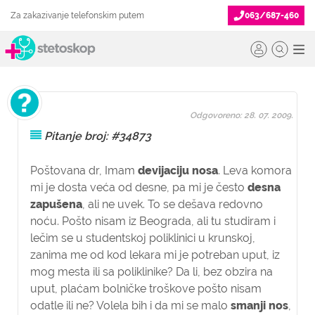
Za zakazivanje telefonskim putem
063/687-460
Odgovoreno: 28. 07. 2009.
Pitanje broj: #34873
Poštovana dr,
Imam
devijaciju nosa
. Leva komora
mi je dosta veća od desne, pa mi je često
desna
zapušena
, ali ne uvek. To se dešava redovno
noću. Pošto nisam iz Beograda, ali tu studiram i
lečim se u studentskoj poliklinici u krunskoj,
zanima me od kod lekara mi je potreban uput, iz
mog mesta ili sa poliklinike? Da li, bez obzira na
uput, plaćam bolničke troškove pošto nisam
odatle ili ne? Volela bih i da mi se malo
smanji nos
,