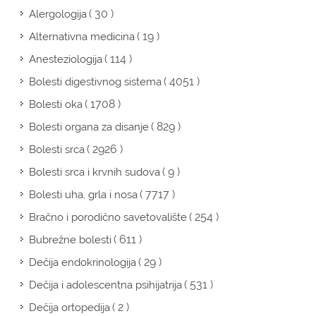
( 30 )
Alergologija
( 19 )
Alternativna medicina
( 114 )
Anesteziologija
( 4051 )
Bolesti digestivnog sistema
( 1708 )
Bolesti oka
( 829 )
Bolesti organa za disanje
( 2926 )
Bolesti srca
( 9 )
Bolesti srca i krvnih sudova
( 7717 )
Bolesti uha, grla i nosa
( 254 )
Bračno i porodično savetovalište
( 611 )
Bubrežne bolesti
( 29 )
Dečija endokrinologija
( 531 )
Dečija i adolescentna psihijatrija
( 2 )
Dečija ortopedija