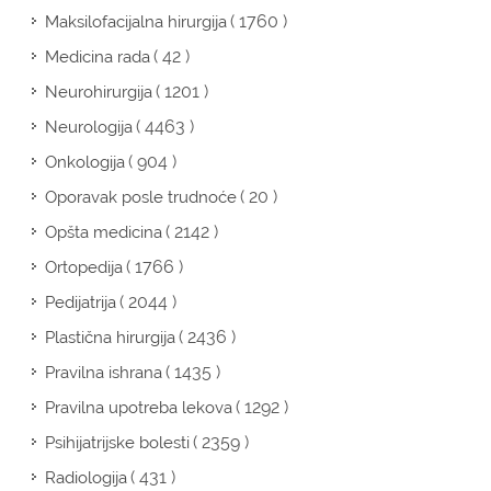
( 1760 )
Maksilofacijalna hirurgija
( 42 )
Medicina rada
( 1201 )
Neurohirurgija
( 4463 )
Neurologija
( 904 )
Onkologija
( 20 )
Oporavak posle trudnoće
( 2142 )
Opšta medicina
( 1766 )
Ortopedija
( 2044 )
Pedijatrija
( 2436 )
Plastična hirurgija
( 1435 )
Pravilna ishrana
( 1292 )
Pravilna upotreba lekova
( 2359 )
Psihijatrijske bolesti
( 431 )
Radiologija