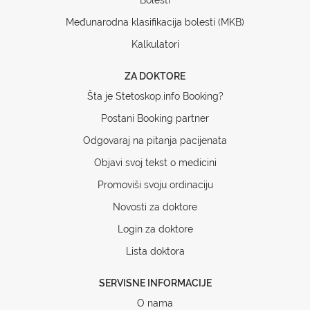
Međunarodna klasifikacija bolesti (MKB)
Kalkulatori
ZA DOKTORE
Šta je Stetoskop.info Booking?
Postani Booking partner
Odgovaraj na pitanja pacijenata
Objavi svoj tekst o medicini
Promoviši svoju ordinaciju
Novosti za doktore
Login za doktore
Lista doktora
SERVISNE INFORMACIJE
O nama