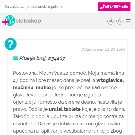
Za zakazivanje telefonskim putem
063/687-460
Odgovoreno: 22. 07. 2009.
Pitanje broj: #34467
Poštovana,
Molim Vas za pomoć. Moja mama ima
47 godina i pre mesec dana je osetila
vrtoglavice,
mučninu, mutilo
joj se pred očima kad okreće
glavu levo desno. Jedne noći je izgubila
orjentaciju i umesto da skrene desno, nastavila je
pravo. Dobila je
urutal tablete
koje je pila 10 dana.
Takođe je dobila uput za orl za snimanje centra za
ravnotežu. Danas je dobila nalaz i on glasi ovako:
upućena na ispitivanje vestibularne funkcije zbog