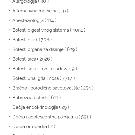
( 30 )
Alergologija
( 19 )
Alternativna medicina
( 114 )
Anesteziologija
( 4051 )
Bolesti digestivnog sistema
( 1708 )
Bolesti oka
( 829 )
Bolesti organa za disanje
( 2926 )
Bolesti srca
( 9 )
Bolesti srca i krvnih sudova
( 7717 )
Bolesti uha, grla i nosa
( 254 )
Bračno i porodično savetovalište
( 611 )
Bubrežne bolesti
( 29 )
Dečija endokrinologija
( 531 )
Dečija i adolescentna psihijatrija
( 2 )
Dečija ortopedija