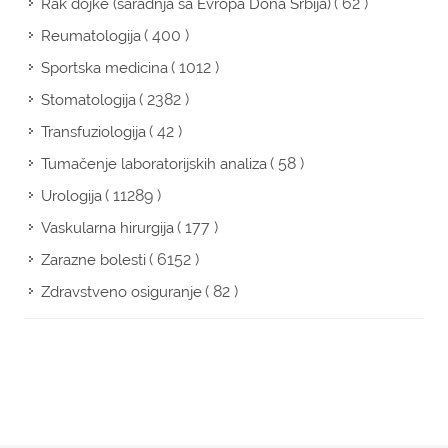
( 62 )
Rak dojke (saradnja sa Evropa Dona Srbija)
( 400 )
Reumatologija
( 1012 )
Sportska medicina
( 2382 )
Stomatologija
( 42 )
Transfuziologija
( 58 )
Tumačenje laboratorijskih analiza
( 11289 )
Urologija
( 177 )
Vaskularna hirurgija
( 6152 )
Zarazne bolesti
( 82 )
Zdravstveno osiguranje