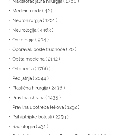
( 1760 )
Maksilofacijalna hirurgija
( 42 )
Medicina rada
( 1201 )
Neurohirurgija
( 4463 )
Neurologija
( 904 )
Onkologija
( 20 )
Oporavak posle trudnoće
( 2142 )
Opšta medicina
( 1766 )
Ortopedija
( 2044 )
Pedijatrija
( 2436 )
Plastična hirurgija
( 1435 )
Pravilna ishrana
( 1292 )
Pravilna upotreba lekova
( 2359 )
Psihijatrijske bolesti
( 431 )
Radiologija