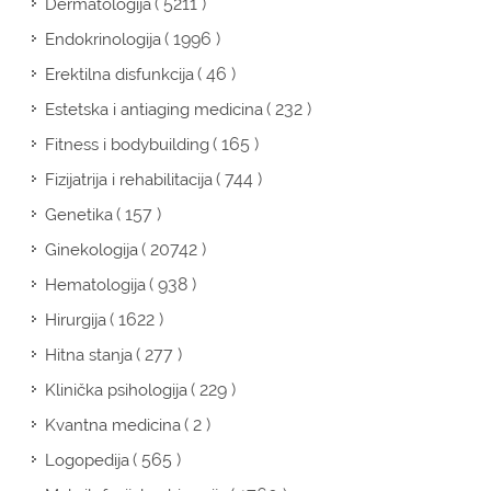
( 5211 )
Dermatologija
( 1996 )
Endokrinologija
( 46 )
Erektilna disfunkcija
( 232 )
Estetska i antiaging medicina
( 165 )
Fitness i bodybuilding
( 744 )
Fizijatrija i rehabilitacija
( 157 )
Genetika
( 20742 )
Ginekologija
( 938 )
Hematologija
( 1622 )
Hirurgija
( 277 )
Hitna stanja
( 229 )
Klinička psihologija
( 2 )
Kvantna medicina
( 565 )
Logopedija