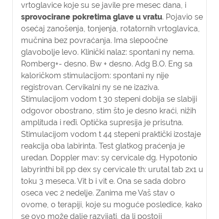
vrtoglavice koje su se javile pre mesec dana, i
sprovocirane pokretima glave u vratu
. Pojavio se
osećaj zanošenja, tonjenja, rotatornih vrtoglavica,
mučnina bez povraćanja. Ima slepoočne
glavobolje levo. Klinički nalaz: spontani ny nema.
Romberg+- desno. Bw + desno. Adg B.O. Eng sa
kaloričkom stimulacijom: spontani ny nije
registrovan. Cervikalni ny se ne izaziva.
Stimulacijom vodom t 30 stepeni dobija se slabiji
odgovor obostrano, stim što je desno kraći, nižih
amplituda i ređi. Optička supresija je prisutna.
Stimulacijom vodom t 44 stepeni praktički izostaje
reakcija oba labirinta. Test glatkog praćenja je
uredan. Doppler mav: sy cervicale dg. Hypotonio
labyrinthi bil pp dex sy cervicale th: urutal tab 2x1 u
toku 3 meseca. Vit b i vit e. Ona se sada dobro
oseca vec 2 nedelje. Zanima me Vaš stav o
ovome, o terapiji, koje su moguće posledice, kako
se ovo može dalje razvijati, da li postoji