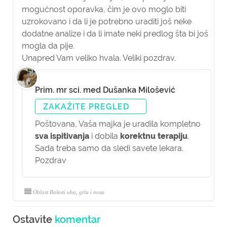
mogućnost oporavka, čim je ovo moglo biti
uzrokovano i da li je potrebno uraditi još neke
dodatne analize i da li imate neki predlog šta bi još
mogla da pije.
Unapred Vam veliko hvala. Veliki pozdrav.
Prim. mr sci. med Dušanka Milošević
ZAKAŽITE PREGLED
Poštovana,
Vaša majka je uradila kompletno
sva ispitivanja
i dobila
korektnu terapiju
.
Sada treba samo da sledi savete lekara.
Pozdrav
Oblast Bolesti uha, grla i nosa
Ostavite
komentar