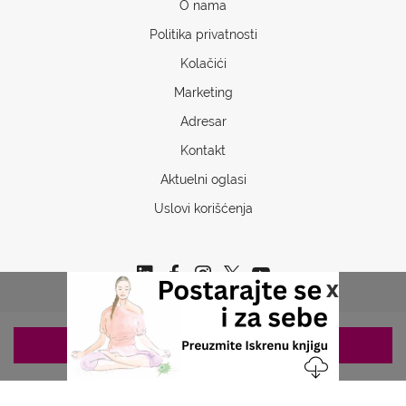
O nama
Politika privatnosti
Kolačići
Marketing
Adresar
Kontakt
Aktuelni oglasi
Uslovi korišćenja
x
ZAKAZIVANJE 063/687-460
Copyrights © 2026 Sva prava www.stetoskop.info