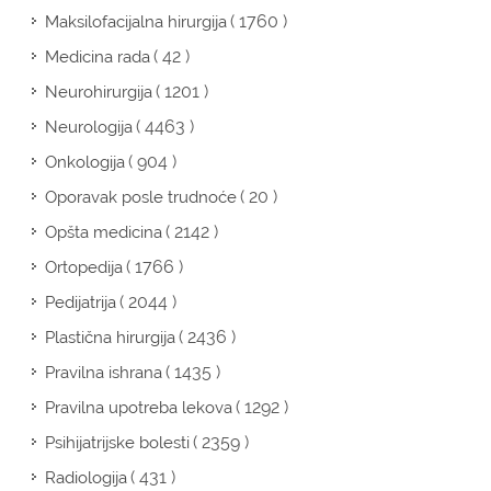
( 1760 )
Maksilofacijalna hirurgija
( 42 )
Medicina rada
( 1201 )
Neurohirurgija
( 4463 )
Neurologija
( 904 )
Onkologija
( 20 )
Oporavak posle trudnoće
( 2142 )
Opšta medicina
( 1766 )
Ortopedija
( 2044 )
Pedijatrija
( 2436 )
Plastična hirurgija
( 1435 )
Pravilna ishrana
( 1292 )
Pravilna upotreba lekova
( 2359 )
Psihijatrijske bolesti
( 431 )
Radiologija