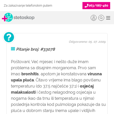
Za zakazivanje telefonskim putem
063/687-460
Odgovoreno: 05. 07. 2009.
Pitanje broj: #33078
Poštovani,
Već mjesec i nešto duže imam
problema sa disajnim morganoma. Prvo sam
imao
bronhitis
, apotom je konstatovana
virusna
upala pluća
. Čitavo vrijeme ima blago povišenu
temperaturu (do 37.5 najčešće 37.1) i
osjećaj
malaksalosti
i čestog nelagodnog osjećaja u
nogama (kao da trnu ili temperatura u njima)
poslednja kontrola kod pulmologa pokazuje da su
pluća u dobrom stanju (nema upale i vidljivih