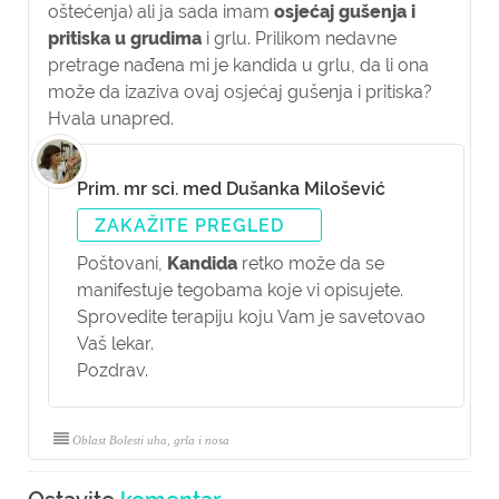
oštećenja) ali ja sada imam
osjećaj gušenja i
pritiska u grudima
i grlu. Prilikom nedavne
pretrage nađena mi je kandida u grlu, da li ona
može da izaziva ovaj osjećaj gušenja i pritiska?
Hvala unapred.
Prim. mr sci. med Dušanka Milošević
ZAKAŽITE PREGLED
Poštovani,
Kandida
retko može da se
manifestuje tegobama koje vi opisujete.
Sprovedite terapiju koju Vam je savetovao
Vaš lekar.
Pozdrav.
Oblast Bolesti uha, grla i nosa