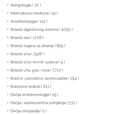
( 30 )
Alergologija
( 19 )
Alternativna medicina
( 114 )
Anesteziologija
( 4055 )
Bolesti digestivnog sistema
( 1708 )
Bolesti oka
( 829 )
Bolesti organa za disanje
( 2926 )
Bolesti srca
( 9 )
Bolesti srca i krvnih sudova
( 7717 )
Bolesti uha, grla i nosa
( 254 )
Bračno i porodično savetovalište
( 611 )
Bubrežne bolesti
( 29 )
Dečija endokrinologija
( 531 )
Dečija i adolescentna psihijatrija
( 2 )
Dečija ortopedija