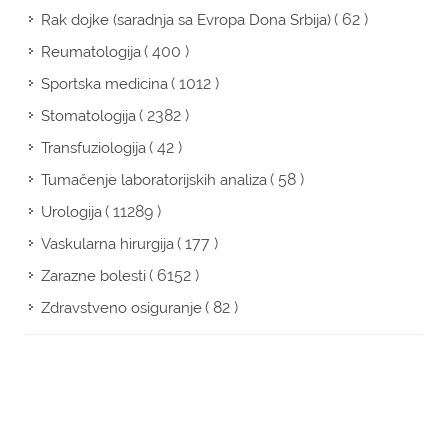
( 62 )
Rak dojke (saradnja sa Evropa Dona Srbija)
( 400 )
Reumatologija
( 1012 )
Sportska medicina
( 2382 )
Stomatologija
( 42 )
Transfuziologija
( 58 )
Tumačenje laboratorijskih analiza
( 11289 )
Urologija
( 177 )
Vaskularna hirurgija
( 6152 )
Zarazne bolesti
( 82 )
Zdravstveno osiguranje