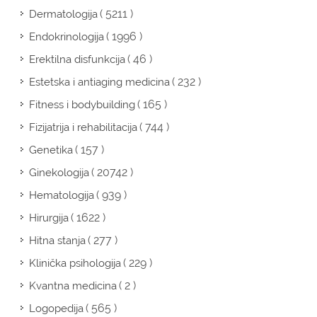
( 5211 )
Dermatologija
( 1996 )
Endokrinologija
( 46 )
Erektilna disfunkcija
( 232 )
Estetska i antiaging medicina
( 165 )
Fitness i bodybuilding
( 744 )
Fizijatrija i rehabilitacija
( 157 )
Genetika
( 20742 )
Ginekologija
( 939 )
Hematologija
( 1622 )
Hirurgija
( 277 )
Hitna stanja
( 229 )
Klinička psihologija
( 2 )
Kvantna medicina
( 565 )
Logopedija