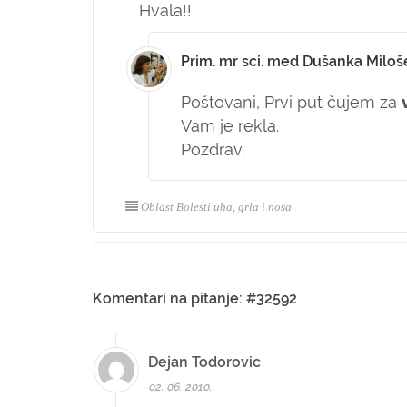
Hvala!!
Prim. mr sci. med Dušanka Miloš
Poštovani,
Prvi put čujem za
Vam je rekla.
Pozdrav.
Oblast Bolesti uha, grla i nosa
Komentari na pitanje: #32592
Dejan Todorovic
02. 06. 2010.