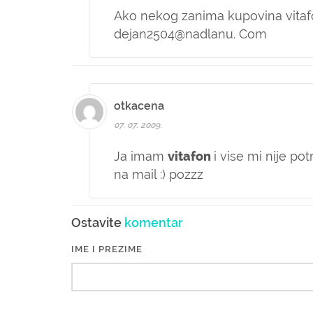
Ako nekog zanima kupovina vitafo
dejan2504@nadlanu. Com
otkacena
07. 07. 2009.
Ja imam
vitafon
i vise mi nije po
na mail :) pozzz
Ostavite
komentar
IME I PREZIME