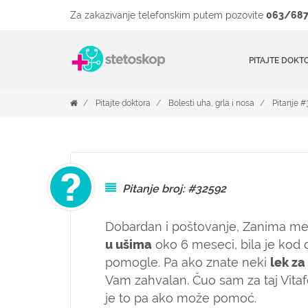
Za zakazivanje telefonskim putem pozovite
063/687
PITAJTE DOKT
Pitajte doktora
Bolesti uha, grla i nosa
Pitanje 
Pitanje broj: #32592
Dobardan i poštovanje,
Zanima me d
u ušima
oko 6 meseci, bila je kod dv
pomogle. Pa ako znate neki
lek za
Vam zahvalan. Čuo sam za taj Vitaf
je to pa ako može pomoć.