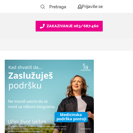
Prijavite se
ZAKAZIVANJE
063/687-460