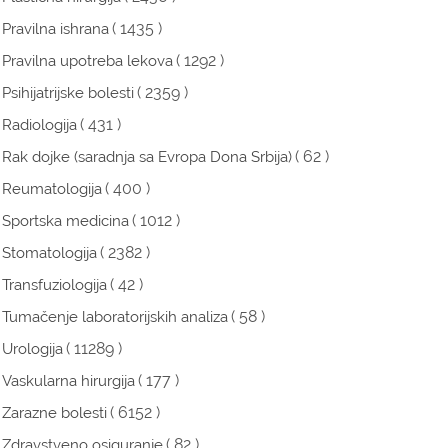
( 1435 )
Pravilna ishrana
( 1292 )
Pravilna upotreba lekova
( 2359 )
Psihijatrijske bolesti
( 431 )
Radiologija
( 62 )
Rak dojke (saradnja sa Evropa Dona Srbija)
( 400 )
Reumatologija
( 1012 )
Sportska medicina
( 2382 )
Stomatologija
( 42 )
Transfuziologija
( 58 )
Tumačenje laboratorijskih analiza
( 11289 )
Urologija
( 177 )
Vaskularna hirurgija
( 6152 )
Zarazne bolesti
( 82 )
Zdravstveno osiguranje