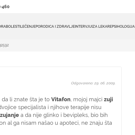
-460
ORA
BOLESTI
LEČENJE
PORODICA I ZDRAVLJE
INTERVJUI
ZA LEKARE
PSIHOLOGIJA
#32592
Odgovoreno: 29. 06. 2009.
a li znate šta je to
Vitafon
, mojoj majci
zuji
ojice specijalista i njihove terapije nisu
 zujanje
a da nije glinko i bevipleks, bio bih
on al ga nisam našao u apoteci, ne znaju šta