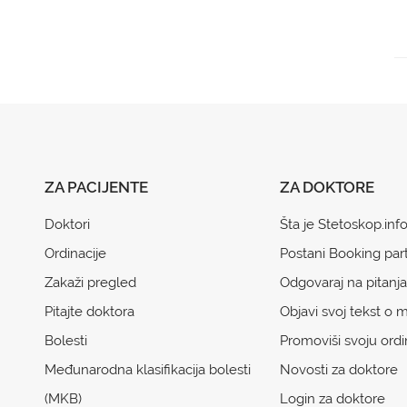
ZA PACIJENTE
ZA DOKTORE
Doktori
Šta je Stetoskop.inf
Ordinacije
Postani Booking par
Zakaži pregled
Odgovaraj na pitanja
Pitajte doktora
Objavi svoj tekst o m
Bolesti
Promoviši svoju ordi
Međunarodna klasifikacija bolesti
Novosti za doktore
(MKB)
Login za doktore