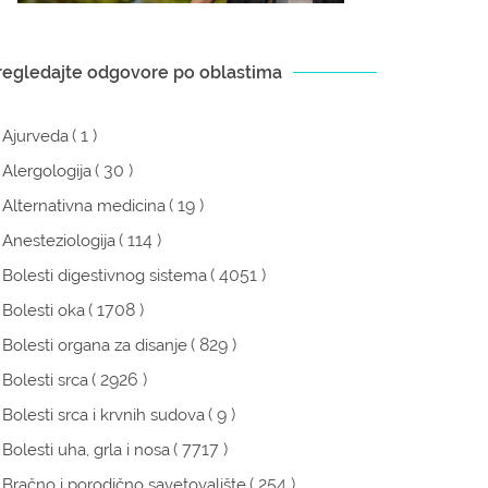
regledajte odgovore po oblastima
( 1 )
Ajurveda
( 30 )
Alergologija
( 19 )
Alternativna medicina
( 114 )
Anesteziologija
( 4051 )
Bolesti digestivnog sistema
( 1708 )
Bolesti oka
( 829 )
Bolesti organa za disanje
( 2926 )
Bolesti srca
( 9 )
Bolesti srca i krvnih sudova
( 7717 )
Bolesti uha, grla i nosa
( 254 )
Bračno i porodično savetovalište