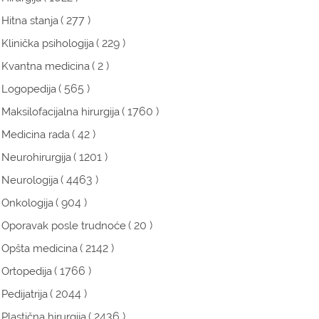
( 277 )
Hitna stanja
( 229 )
Klinička psihologija
( 2 )
Kvantna medicina
( 565 )
Logopedija
( 1760 )
Maksilofacijalna hirurgija
( 42 )
Medicina rada
( 1201 )
Neurohirurgija
( 4463 )
Neurologija
( 904 )
Onkologija
( 20 )
Oporavak posle trudnoće
( 2142 )
Opšta medicina
( 1766 )
Ortopedija
( 2044 )
Pedijatrija
( 2436 )
Plastična hirurgija