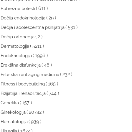
( 611 )
Bubrežne bolesti
( 29 )
Dečija endokrinologija
( 531 )
Dečija i adolescentna psihijatrija
( 2 )
Dečija ortopedija
( 5211 )
Dermatologija
( 1996 )
Endokrinologija
( 46 )
Erektilna disfunkcija
( 232 )
Estetska i antiaging medicina
( 165 )
Fitness i bodybuilding
( 744 )
Fizijatrija i rehabilitacija
( 157 )
Genetika
( 20742 )
Ginekologija
( 939 )
Hematologija
( 1622 )
Hirurgija