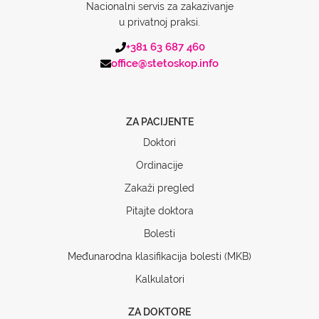
Nacionalni servis za zakazivanje
u privatnoj praksi.
+381 63 687 460
office@stetoskop.info
ZA PACIJENTE
Doktori
Ordinacije
Zakaži pregled
Pitajte doktora
Bolesti
Međunarodna klasifikacija bolesti (MKB)
Kalkulatori
ZA DOKTORE