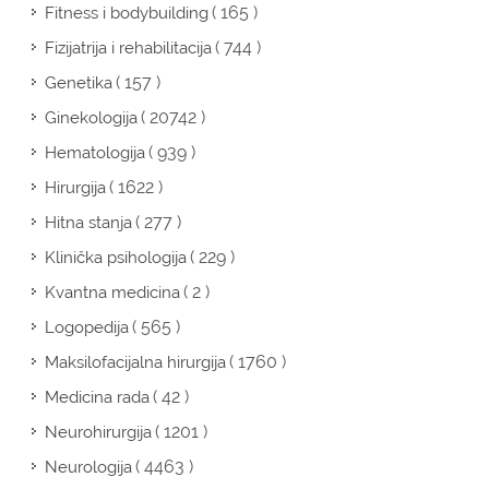
( 165 )
Fitness i bodybuilding
( 744 )
Fizijatrija i rehabilitacija
( 157 )
Genetika
( 20742 )
Ginekologija
( 939 )
Hematologija
( 1622 )
Hirurgija
( 277 )
Hitna stanja
( 229 )
Klinička psihologija
( 2 )
Kvantna medicina
( 565 )
Logopedija
( 1760 )
Maksilofacijalna hirurgija
( 42 )
Medicina rada
( 1201 )
Neurohirurgija
( 4463 )
Neurologija