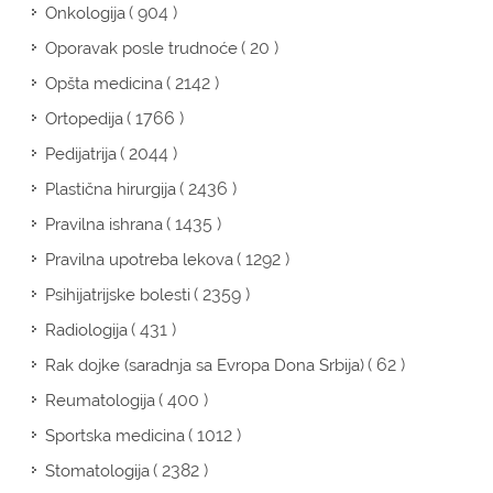
( 904 )
Onkologija
( 20 )
Oporavak posle trudnoće
( 2142 )
Opšta medicina
( 1766 )
Ortopedija
( 2044 )
Pedijatrija
( 2436 )
Plastična hirurgija
( 1435 )
Pravilna ishrana
( 1292 )
Pravilna upotreba lekova
( 2359 )
Psihijatrijske bolesti
( 431 )
Radiologija
( 62 )
Rak dojke (saradnja sa Evropa Dona Srbija)
( 400 )
Reumatologija
( 1012 )
Sportska medicina
( 2382 )
Stomatologija