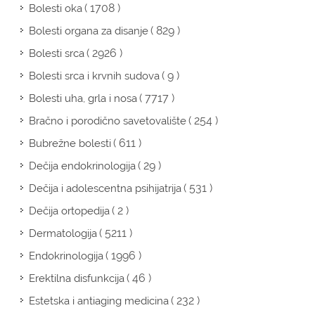
( 1708 )
Bolesti oka
( 829 )
Bolesti organa za disanje
( 2926 )
Bolesti srca
( 9 )
Bolesti srca i krvnih sudova
( 7717 )
Bolesti uha, grla i nosa
( 254 )
Bračno i porodično savetovalište
( 611 )
Bubrežne bolesti
( 29 )
Dečija endokrinologija
( 531 )
Dečija i adolescentna psihijatrija
( 2 )
Dečija ortopedija
( 5211 )
Dermatologija
( 1996 )
Endokrinologija
( 46 )
Erektilna disfunkcija
( 232 )
Estetska i antiaging medicina