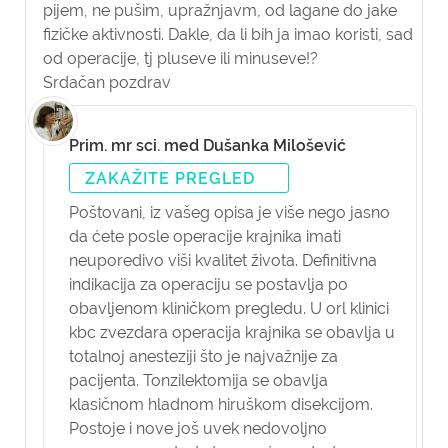
pijem, ne pušim, upražnjavm, od lagane do jake
fizičke aktivnosti. Dakle, da li bih ja imao koristi, sad
od operacije, tj pluseve ili minuseve!?
Srdačan pozdrav
Prim. mr sci. med Dušanka Milošević
ZAKAŽITE PREGLED
Poštovani,
iz vašeg opisa je više nego jasno
da ćete posle
operacije krajnika
imati
neuporedivo viši kvalitet života. Definitivna
indikacija
za operaciju se postavlja po
obavljenom kliničkom pregledu. U orl klinici
kbc zvezdara operacija krajnika se obavlja u
totalnoj anesteziji
što je najvažnije za
pacijenta.
Tonzilektomija
se obavlja
klasičnom hladnom hiruškom disekcijom.
Postoje i nove još uvek nedovoljno