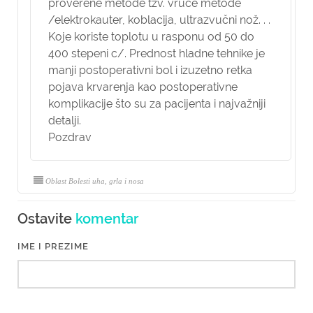
proverene metode tzv. vruće metode
/elektrokauter, koblacija, ultrazvučni nož. . .
Koje koriste toplotu u rasponu od 50 do
400 stepeni c/. Prednost hladne tehnike je
manji
postoperativni bol
i izuzetno retka
pojava
krvarenja
kao postoperativne
komplikacije što su za pacijenta i najvažniji
detalji.
Pozdrav
Oblast Bolesti uha, grla i nosa
Ostavite
komentar
IME I PREZIME