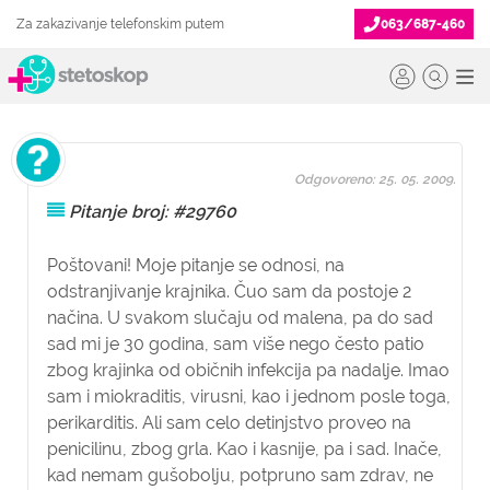
Za zakazivanje telefonskim putem
063/687-460
Odgovoreno: 25. 05. 2009.
Pitanje broj: #29760
Poštovani!
Moje pitanje se odnosi, na
odstranjivanje krajnika
. Čuo sam da postoje 2
načina. U svakom slučaju od malena, pa do sad
sad mi je 30 godina, sam više nego često patio
zbog krajinka od običnih
infekcija
pa nadalje. Imao
sam i
miokraditis
, virusni, kao i jednom posle toga,
perikarditis
. Ali sam celo
detinjstvo
proveo na
penicilinu, zbog grla. Kao i kasnije, pa i sad. Inače,
kad nemam gušobolju, potpruno sam zdrav, ne