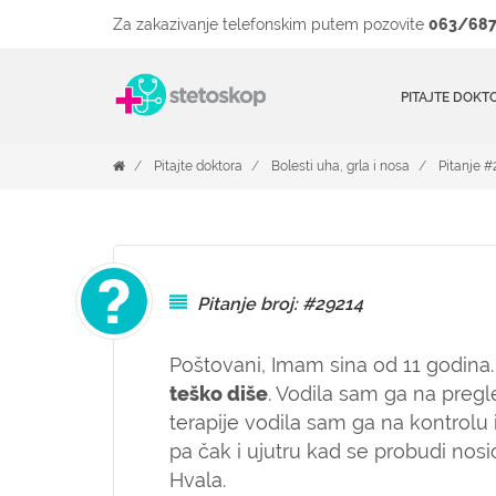
Za zakazivanje telefonskim putem pozovite
063/687
PITAJTE DOKT
Pitajte doktora
Bolesti uha, grla i nosa
Pitanje #
Pitanje broj: #29214
Poštovani,
Imam sina od 11 godina
teško diše
. Vodila sam ga na pregl
terapije vodila sam ga na kontrolu 
pa čak i ujutru kad se probudi nosi
Hvala.