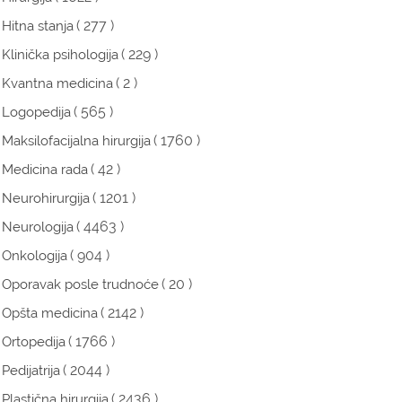
( 277 )
Hitna stanja
( 229 )
Klinička psihologija
( 2 )
Kvantna medicina
( 565 )
Logopedija
( 1760 )
Maksilofacijalna hirurgija
( 42 )
Medicina rada
( 1201 )
Neurohirurgija
( 4463 )
Neurologija
( 904 )
Onkologija
( 20 )
Oporavak posle trudnoće
( 2142 )
Opšta medicina
( 1766 )
Ortopedija
( 2044 )
Pedijatrija
( 2436 )
Plastična hirurgija