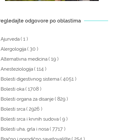
regledajte odgovore po oblastima
( 1 )
Ajurveda
( 30 )
Alergologija
( 19 )
Alternativna medicina
( 114 )
Anesteziologija
( 4051 )
Bolesti digestivnog sistema
( 1708 )
Bolesti oka
( 829 )
Bolesti organa za disanje
( 2926 )
Bolesti srca
( 9 )
Bolesti srca i krvnih sudova
( 7717 )
Bolesti uha, grla i nosa
( 254 )
Bračno i porodično savetovalište