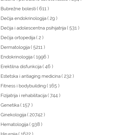
( 611 )
Bubrežne bolesti
( 29 )
Dečija endokrinologija
( 531 )
Dečija i adolescentna psihijatrija
( 2 )
Dečija ortopedija
( 5211 )
Dermatologija
( 1996 )
Endokrinologija
( 46 )
Erektilna disfunkcija
( 232 )
Estetska i antiaging medicina
( 165 )
Fitness i bodybuilding
( 744 )
Fizijatrija i rehabilitacija
( 157 )
Genetika
( 20742 )
Ginekologija
( 938 )
Hematologija
( 1622 )
Hirurgija