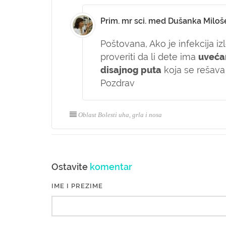
Prim. mr sci. med Dušanka Miloš
Poštovana,
Ako je infekcija i
proveriti da li dete ima
uvećan
disajnog puta
koja se rešava 
Pozdrav
Oblast Bolesti uha, grla i nosa
Ostavite
komentar
IME I PREZIME