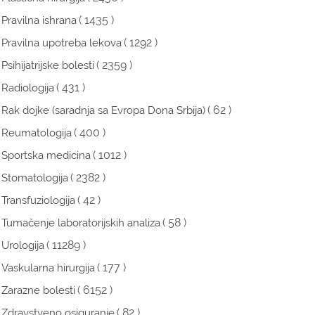
( 1435 )
Pravilna ishrana
( 1292 )
Pravilna upotreba lekova
( 2359 )
Psihijatrijske bolesti
( 431 )
Radiologija
( 62 )
Rak dojke (saradnja sa Evropa Dona Srbija)
( 400 )
Reumatologija
( 1012 )
Sportska medicina
( 2382 )
Stomatologija
( 42 )
Transfuziologija
( 58 )
Tumačenje laboratorijskih analiza
( 11289 )
Urologija
( 177 )
Vaskularna hirurgija
( 6152 )
Zarazne bolesti
( 82 )
Zdravstveno osiguranje