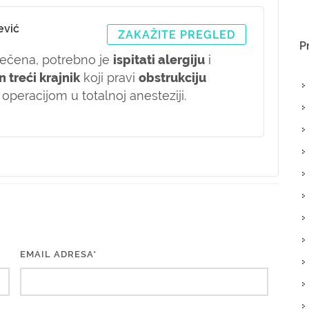
ević
ZAKAŽITE PREGLED
P
zlečena, potrebno je
ispitati alergiju
i
 treći krajnik
koji pravi
obstrukciju
operacijom u totalnoj anesteziji.
EMAIL ADRESA*