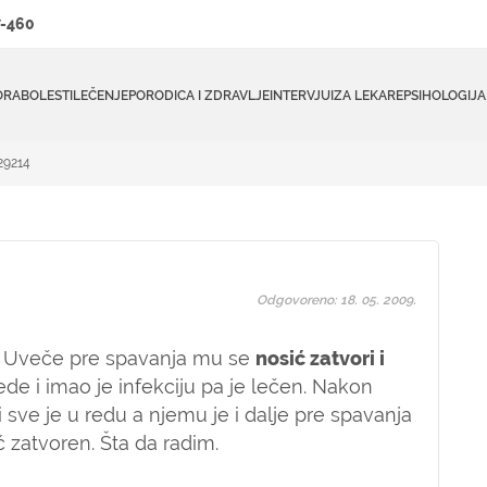
-460
ORA
BOLESTI
LEČENJE
PORODICA I ZDRAVLJE
INTERVJUI
ZA LEKARE
PSIHOLOGIJA
29214
Odgovoreno: 18. 05. 2009.
. Uveče pre spavanja mu se
nosić zatvori i
ede i imao je infekciju pa je lečen. Nakon
i sve je u redu a njemu je i dalje pre spavanja
ć zatvoren. Šta da radim.