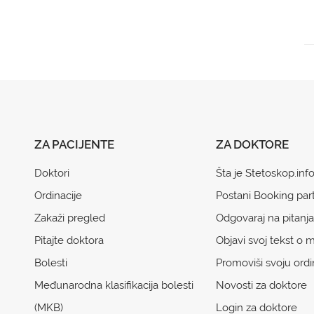
ZA PACIJENTE
ZA DOKTORE
Doktori
Šta je Stetoskop.inf
Ordinacije
Postani Booking par
Zakaži pregled
Odgovaraj na pitanja
Pitajte doktora
Objavi svoj tekst o m
Bolesti
Promoviši svoju ordi
Međunarodna klasifikacija bolesti
Novosti za doktore
(MKB)
Login za doktore