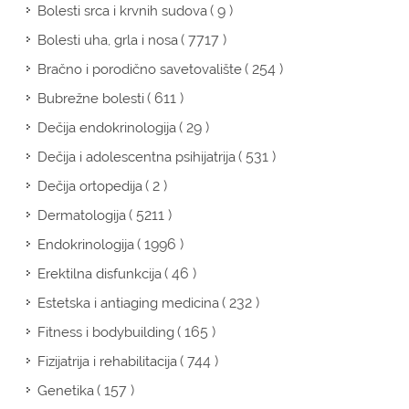
( 9 )
Bolesti srca i krvnih sudova
( 7717 )
Bolesti uha, grla i nosa
( 254 )
Bračno i porodično savetovalište
( 611 )
Bubrežne bolesti
( 29 )
Dečija endokrinologija
( 531 )
Dečija i adolescentna psihijatrija
( 2 )
Dečija ortopedija
( 5211 )
Dermatologija
( 1996 )
Endokrinologija
( 46 )
Erektilna disfunkcija
( 232 )
Estetska i antiaging medicina
( 165 )
Fitness i bodybuilding
( 744 )
Fizijatrija i rehabilitacija
( 157 )
Genetika