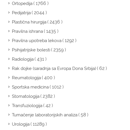
( 1766 )
Ortopedija
( 2044 )
Pedijatrija
( 2436 )
Plastična hirurgija
( 1435 )
Pravilna ishrana
( 1292 )
Pravilna upotreba lekova
( 2359 )
Psihijatrijske bolesti
( 431 )
Radiologija
( 62 )
Rak dojke (saradnja sa Evropa Dona Srbija)
( 400 )
Reumatologija
( 1012 )
Sportska medicina
( 2382 )
Stomatologija
( 42 )
Transfuziologija
( 58 )
Tumačenje laboratorijskih analiza
( 11289 )
Urologija