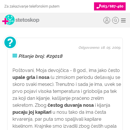
Za zakazivanje telefonskim putem
063/687-460
Odgovoreno: 18. 05. 2009.
Pitanje broj: #29018
Poštovani,
Moja devojčica - 8 god., ima jako često
upale grla i nosa
(u zimskom periodu dešavaju se
skoro svaki mesec). Trenutno i sada je ima, uvek se
prvo pojavi visoka temperatura i grlobolja pa tek
za koji dan kijanje, kašljanje praćeno zrelim
sekretom. Zbog
čestog duvanja nosa
i kijanja
pucaju joj kapilari
u nosu tako da ima česta
krvarenja, par puta smo spaljivali kapilare
kiselinom. Krajnike smo izvadili zbog čestih upala