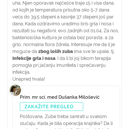
uha. Njen oporavak najčešće traje 15 i vise dana,
od kojih je temperatura prisutna oko 5-7 dana
veća do 39.5 stepeni a kasnije 37 stepeni još par
dana. Kada ozdravimo uradimo bris grla i nosa i
rezultati su negativni, evo zadnjih od 01.04. Za nos,
bakteriološka kultura je ostala bez porasta, a za
grlo, normalna flora ždrela. Interesuje me da li je
moguće da
zbog loših zuba
ima sve te upale, tj.
infekcije grla i nosa
. I da li bi joj bikom terapija
pomogla pri jačanju imuniteta i sprečavanju
infekcija.
Unapred hvala!
Prim. mr sci. med Dušanka Milošević
ZAKAŽITE PREGLED
Poštovana,
Zube treba sanirati u svakom
slučaju. Kada je bila operacija krajnika? Da li