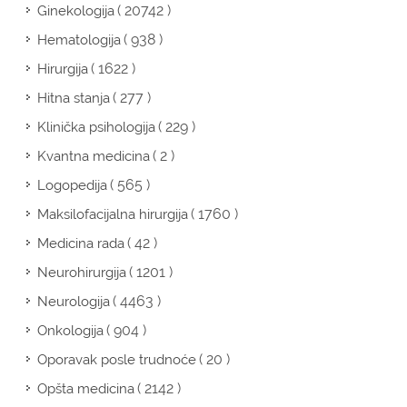
( 20742 )
Ginekologija
( 938 )
Hematologija
( 1622 )
Hirurgija
( 277 )
Hitna stanja
( 229 )
Klinička psihologija
( 2 )
Kvantna medicina
( 565 )
Logopedija
( 1760 )
Maksilofacijalna hirurgija
( 42 )
Medicina rada
( 1201 )
Neurohirurgija
( 4463 )
Neurologija
( 904 )
Onkologija
( 20 )
Oporavak posle trudnoće
( 2142 )
Opšta medicina