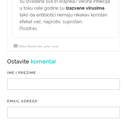
su izvađena sva tri krajnika? Većina infekcija
u toku cele godine su
izazvane virusima
tako da antibiotici nemaju nikakav koristan
efekat već, naprotiv, suprotan.
Pozdrav.
Oblast Bolesti uha, grla i nosa
Ostavite
komentar
IME I PREZIME
EMAIL ADRESA*