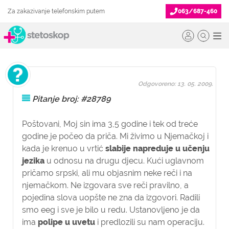
Za zakazivanje telefonskim putem
063/687-460
Odgovoreno: 13. 05. 2009.
Pitanje broj: #28789
Poštovani,
Moj sin ima 3,5 godine i tek od treće
godine je počeo da priča. Mi živimo u Njemačkoj i
kada je krenuo u vrtić
slabije napreduje u učenju
jezika
u odnosu na drugu djecu. Kući uglavnom
pričamo srpski, ali mu objasnim neke reči i na
njemačkom. Ne izgovara sve reči pravilno, a
pojedina slova uopšte ne zna da izgovori. Radili
smo eeg i sve je bilo u redu. Ustanovljeno je da
ima
polipe u uvetu
i predlozili su nam operaciju.