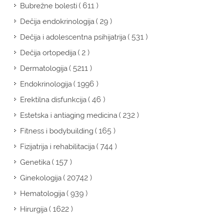
( 611 )
Bubrežne bolesti
( 29 )
Dečija endokrinologija
( 531 )
Dečija i adolescentna psihijatrija
( 2 )
Dečija ortopedija
( 5211 )
Dermatologija
( 1996 )
Endokrinologija
( 46 )
Erektilna disfunkcija
( 232 )
Estetska i antiaging medicina
( 165 )
Fitness i bodybuilding
( 744 )
Fizijatrija i rehabilitacija
( 157 )
Genetika
( 20742 )
Ginekologija
( 939 )
Hematologija
( 1622 )
Hirurgija