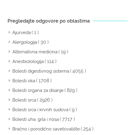
Pregledajte odgovore po oblastima
( 1 )
Ajurveda
( 30 )
Alergologija
( 19 )
Alternativna medicina
( 114 )
Anesteziologija
( 4055 )
Bolesti digestivnog sistema
( 1708 )
Bolesti oka
( 829 )
Bolesti organa za disanje
( 2926 )
Bolesti srca
( 9 )
Bolesti srca i krvnih sudova
( 7717 )
Bolesti uha, grla i nosa
( 254 )
Bračno i porodično savetovalište