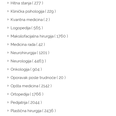
( 277 )
Hitna stanja
( 229 )
Klinička psihologija
( 2 )
Kvantna medicina
( 565 )
Logopedija
( 1760 )
Maksilofacijalna hirurgija
( 42 )
Medicina rada
( 1201 )
Neurohirurgija
( 4463 )
Neurologija
( 904 )
Onkologija
( 20 )
Oporavak posle trudnoće
( 2142 )
Opšta medicina
( 1766 )
Ortopedija
( 2044 )
Pedijatrija
( 2436 )
Plastična hirurgija