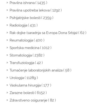
( 1435 )
Pravilna ishrana
( 1292 )
Pravilna upotreba lekova
( 2359 )
Psihijatrijske bolesti
( 431 )
Radiologija
( 62 )
Rak dojke (saradnja sa Evropa Dona Srbija)
( 400 )
Reumatologija
( 1012 )
Sportska medicina
( 2382 )
Stomatologija
( 42 )
Transfuziologija
( 58 )
Tumačenje laboratorijskih analiza
( 11289 )
Urologija
( 177 )
Vaskularna hirurgija
( 6152 )
Zarazne bolesti
( 82 )
Zdravstveno osiguranje