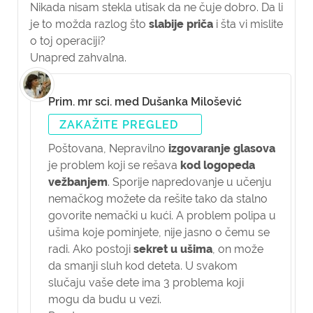
Nikada nisam stekla utisak da ne čuje dobro. Da li
je to možda razlog što
slabije priča
i šta vi mislite
o toj operaciji?
Unapred zahvalna.
Prim. mr sci. med Dušanka Milošević
ZAKAŽITE PREGLED
Poštovana,
Nepravilno
izgovaranje glasova
je problem koji se rešava
kod logopeda
vežbanjem
. Sporije napredovanje u učenju
nemačkog možete da rešite tako da stalno
govorite nemački u kući. A problem polipa u
ušima koje pominjete, nije jasno o čemu se
radi. Ako postoji
sekret u ušima
, on može
da smanji sluh kod deteta. U svakom
slučaju vaše dete ima 3 problema koji
mogu da budu u vezi.