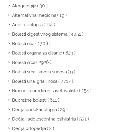
( 30 )
Alergologija
( 19 )
Alternativna medicina
( 114 )
Anesteziologija
( 4051 )
Bolesti digestivnog sistema
( 1708 )
Bolesti oka
( 829 )
Bolesti organa za disanje
( 2926 )
Bolesti srca
( 9 )
Bolesti srca i krvnih sudova
( 7717 )
Bolesti uha, grla i nosa
( 254 )
Bračno i porodično savetovalište
( 611 )
Bubrežne bolesti
( 29 )
Dečija endokrinologija
( 531 )
Dečija i adolescentna psihijatrija
( 2 )
Dečija ortopedija