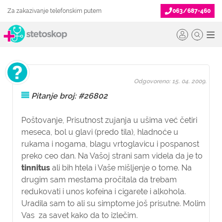
Za zakazivanje telefonskim putem
063/687-460
Odgovoreno: 15. 04. 2009.
Pitanje broj: #26802
Poštovanje,
Prisutnost zujanja u ušima već četiri
meseca, bol u glavi (predo tila), hladnoće u
rukama i nogama, blagu vrtoglavicu i pospanost
preko ceo dan. Na Vašoj strani sam videla da je to
tinnitus
ali bih htela i Vaše mišljenje o tome. Na
drugim sam mestama pročitala da trebam
redukovati i unos kofeina i cigarete i alkohola.
Uradila sam to ali su simptome još prisutne. Molim
Vas za savet kako da to izlečim.