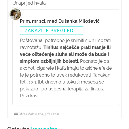
Unaprijed hvala.
Prim. mr sci. med Dušanka Milošević
ZAKAŽITE PREGLED
Poštovana, potrebno je snimiti sluh i ispitati
ravnotežu.
Tinitus najčešće prati manje ili
veće oštećenje sluha ali može da bude i
simptom ozbiljnijih bolesti
. Poznato je da
akohol, cigarete i kafa imaju toksične efekte
te je potrebno to uvek redukovati. Tanakan
tbl. 3 x 1 tbl. dnevno u toku 3 meseca se
pokazao kao uspešna terapija za tinitus.
Pozdrav
Oblast Bolesti uha, grla i nosa