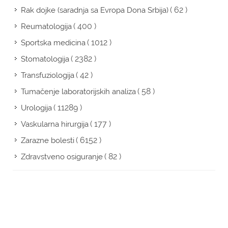
( 62 )
Rak dojke (saradnja sa Evropa Dona Srbija)
( 400 )
Reumatologija
( 1012 )
Sportska medicina
( 2382 )
Stomatologija
( 42 )
Transfuziologija
( 58 )
Tumačenje laboratorijskih analiza
( 11289 )
Urologija
( 177 )
Vaskularna hirurgija
( 6152 )
Zarazne bolesti
( 82 )
Zdravstveno osiguranje