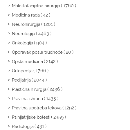
( 1760 )
Maksilofacijalna hirurgija
( 42 )
Medicina rada
( 1201 )
Neurohirurgija
( 4463 )
Neurologija
( 904 )
Onkologija
( 20 )
Oporavak posle trudnoće
( 2142 )
Opšta medicina
( 1766 )
Ortopedija
( 2044 )
Pedijatrija
( 2436 )
Plastična hirurgija
( 1435 )
Pravilna ishrana
( 1292 )
Pravilna upotreba lekova
( 2359 )
Psihijatrijske bolesti
( 431 )
Radiologija