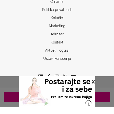
O nama
Politika privatnosti
Kolačići
Marketing
Adresar
Kontakt
Aktuelni oglasi
Uslovi korišćenja
x
ZAKAZIVANJE 063/687-460
Copyrights © 2026 Sva prava www.stetoskop.info