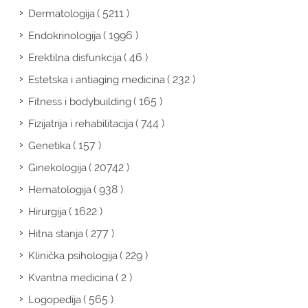
( 5211 )
Dermatologija
( 1996 )
Endokrinologija
( 46 )
Erektilna disfunkcija
( 232 )
Estetska i antiaging medicina
( 165 )
Fitness i bodybuilding
( 744 )
Fizijatrija i rehabilitacija
( 157 )
Genetika
( 20742 )
Ginekologija
( 938 )
Hematologija
( 1622 )
Hirurgija
( 277 )
Hitna stanja
( 229 )
Klinička psihologija
( 2 )
Kvantna medicina
( 565 )
Logopedija