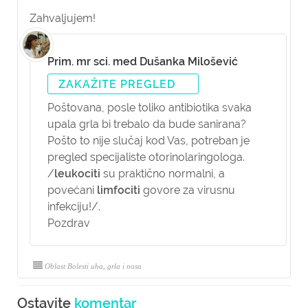
Zahvaljujem!
Prim. mr sci. med Dušanka Milošević
ZAKAŽITE PREGLED
Poštovana,
posle toliko antibiotika svaka
upala grla bi trebalo da bude sanirana?
Pošto to nije slučaj kod Vas, potreban je
pregled specijaliste otorinolaringologa.
/
leukociti
su praktično normalni, a
povećani
limfociti
govore za virusnu
infekciju!/.
Pozdrav
Oblast Bolesti uha, grla i nosa
Ostavite
komentar