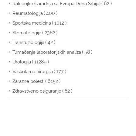
( 62 )
Rak dojke (saradnja sa Evropa Dona Srbija)
( 400 )
Reumatologija
( 1012 )
Sportska medicina
( 2382 )
Stomatologija
( 42 )
Transfuziologija
( 58 )
Tumačenje laboratorijskih analiza
( 11289 )
Urologija
( 177 )
Vaskularna hirurgija
( 6152 )
Zarazne bolesti
( 82 )
Zdravstveno osiguranje