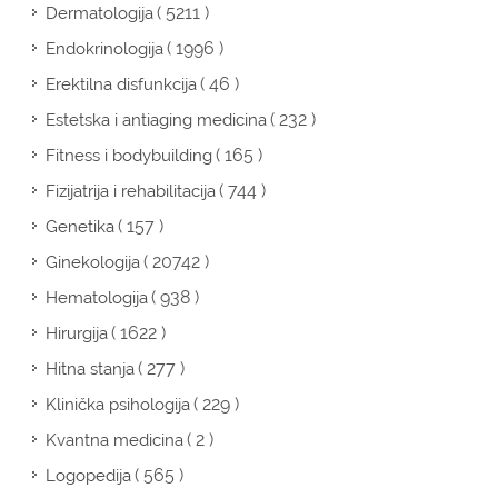
( 5211 )
Dermatologija
( 1996 )
Endokrinologija
( 46 )
Erektilna disfunkcija
( 232 )
Estetska i antiaging medicina
( 165 )
Fitness i bodybuilding
( 744 )
Fizijatrija i rehabilitacija
( 157 )
Genetika
( 20742 )
Ginekologija
( 938 )
Hematologija
( 1622 )
Hirurgija
( 277 )
Hitna stanja
( 229 )
Klinička psihologija
( 2 )
Kvantna medicina
( 565 )
Logopedija