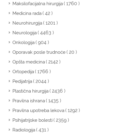
( 1760 )
Maksilofacijalna hirurgija
( 42 )
Medicina rada
( 1201 )
Neurohirurgija
( 4463 )
Neurologija
( 904 )
Onkologija
( 20 )
Oporavak posle trudnoće
( 2142 )
Opšta medicina
( 1766 )
Ortopedija
( 2044 )
Pedijatrija
( 2436 )
Plastična hirurgija
( 1435 )
Pravilna ishrana
( 1292 )
Pravilna upotreba lekova
( 2359 )
Psihijatrijske bolesti
( 431 )
Radiologija