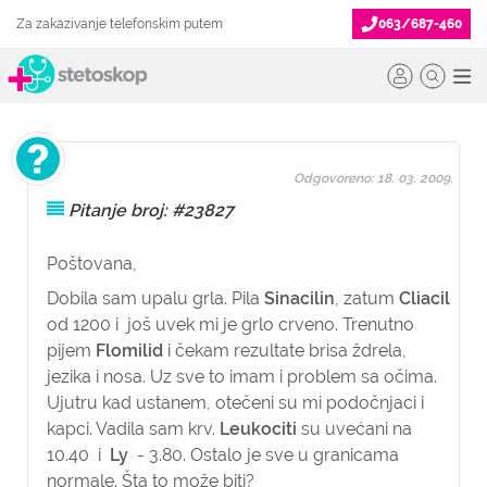
Za zakazivanje telefonskim putem
063/687-460
Odgovoreno: 18. 03. 2009.
Pitanje broj: #23827
Poštovana,
Dobila sam upalu grla. Pila
Sinacilin
, zatum
Cliacil
od 1200 i još uvek mi je grlo crveno. Trenutno
pijem
Flomilid
i čekam rezultate brisa ždrela,
jezika i nosa. Uz sve to imam i problem sa očima.
Ujutru kad ustanem, otečeni su mi podočnjaci i
kapci. Vadila sam krv.
Leukociti
su uvećani na
10.40 i
Ly
- 3.80. Ostalo je sve u granicama
normale. Šta to može biti?