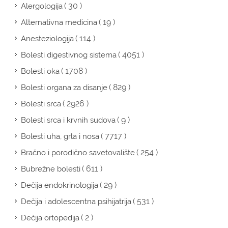
( 30 )
Alergologija
( 19 )
Alternativna medicina
( 114 )
Anesteziologija
( 4051 )
Bolesti digestivnog sistema
( 1708 )
Bolesti oka
( 829 )
Bolesti organa za disanje
( 2926 )
Bolesti srca
( 9 )
Bolesti srca i krvnih sudova
( 7717 )
Bolesti uha, grla i nosa
( 254 )
Bračno i porodično savetovalište
( 611 )
Bubrežne bolesti
( 29 )
Dečija endokrinologija
( 531 )
Dečija i adolescentna psihijatrija
( 2 )
Dečija ortopedija