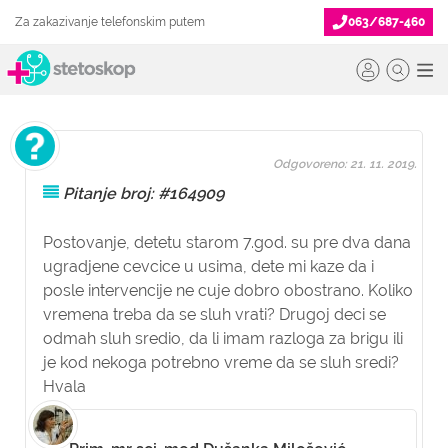
Za zakazivanje telefonskim putem
063/687-460
Odgovoreno: 21. 11. 2019.
Pitanje broj: #164909
Postovanje, detetu starom 7.god. su pre dva dana
ugradjene cevcice u usima, dete mi kaze da i
posle intervencije ne cuje dobro obostrano. Koliko
vremena treba da se sluh vrati? Drugoj deci se
odmah sluh sredio, da li imam razloga za brigu ili
je kod nekoga potrebno vreme da se sluh sredi?
Hvala