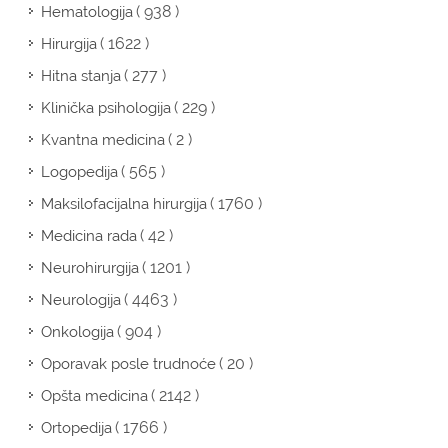
( 938 )
Hematologija
( 1622 )
Hirurgija
( 277 )
Hitna stanja
( 229 )
Klinička psihologija
( 2 )
Kvantna medicina
( 565 )
Logopedija
( 1760 )
Maksilofacijalna hirurgija
( 42 )
Medicina rada
( 1201 )
Neurohirurgija
( 4463 )
Neurologija
( 904 )
Onkologija
( 20 )
Oporavak posle trudnoće
( 2142 )
Opšta medicina
( 1766 )
Ortopedija