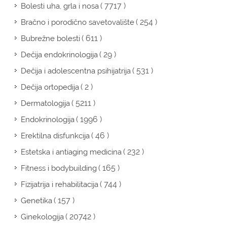
( 7717 )
Bolesti uha, grla i nosa
( 254 )
Bračno i porodično savetovalište
( 611 )
Bubrežne bolesti
( 29 )
Dečija endokrinologija
( 531 )
Dečija i adolescentna psihijatrija
( 2 )
Dečija ortopedija
( 5211 )
Dermatologija
( 1996 )
Endokrinologija
( 46 )
Erektilna disfunkcija
( 232 )
Estetska i antiaging medicina
( 165 )
Fitness i bodybuilding
( 744 )
Fizijatrija i rehabilitacija
( 157 )
Genetika
( 20742 )
Ginekologija