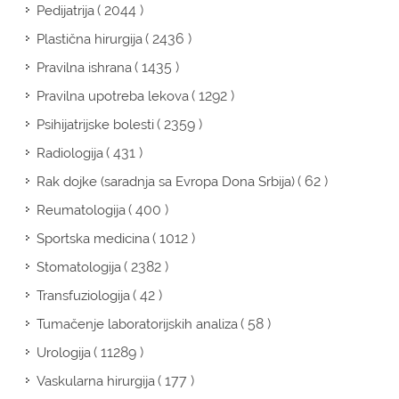
( 2044 )
Pedijatrija
( 2436 )
Plastična hirurgija
( 1435 )
Pravilna ishrana
( 1292 )
Pravilna upotreba lekova
( 2359 )
Psihijatrijske bolesti
( 431 )
Radiologija
( 62 )
Rak dojke (saradnja sa Evropa Dona Srbija)
( 400 )
Reumatologija
( 1012 )
Sportska medicina
( 2382 )
Stomatologija
( 42 )
Transfuziologija
( 58 )
Tumačenje laboratorijskih analiza
( 11289 )
Urologija
( 177 )
Vaskularna hirurgija