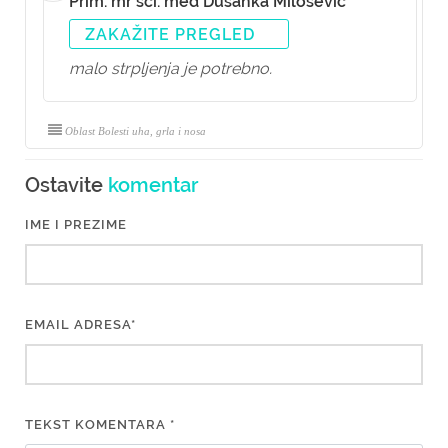
Prim. mr sci. med Dušanka Milošević
ZAKAŽITE PREGLED
malo strpljenja je potrebno.
Oblast Bolesti uha, grla i nosa
Ostavite
komentar
IME I PREZIME
EMAIL ADRESA*
TEKST KOMENTARA *