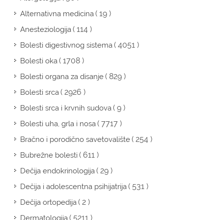
( 19 )
Alternativna medicina
( 114 )
Anesteziologija
( 4051 )
Bolesti digestivnog sistema
( 1708 )
Bolesti oka
( 829 )
Bolesti organa za disanje
( 2926 )
Bolesti srca
( 9 )
Bolesti srca i krvnih sudova
( 7717 )
Bolesti uha, grla i nosa
( 254 )
Bračno i porodično savetovalište
( 611 )
Bubrežne bolesti
( 29 )
Dečija endokrinologija
( 531 )
Dečija i adolescentna psihijatrija
( 2 )
Dečija ortopedija
( 5211 )
Dermatologija