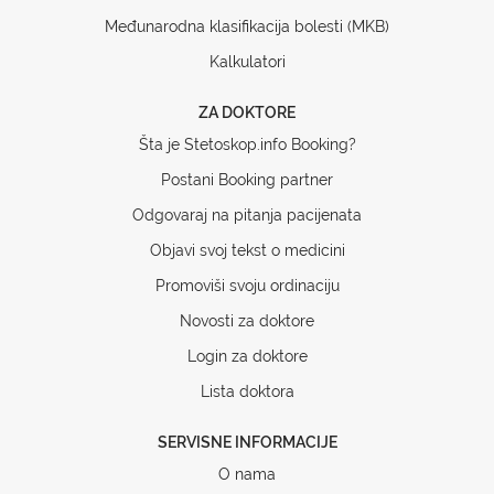
Međunarodna klasifikacija bolesti (MKB)
Kalkulatori
ZA DOKTORE
Šta je Stetoskop.info Booking?
Postani Booking partner
Odgovaraj na pitanja pacijenata
Objavi svoj tekst o medicini
Promoviši svoju ordinaciju
Novosti za doktore
Login za doktore
Lista doktora
SERVISNE INFORMACIJE
O nama