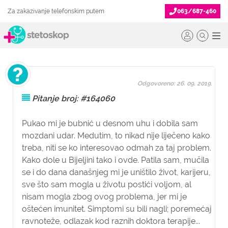
Za zakazivanje telefonskim putem
063/687-460
Odgovoreno: 26. 09. 2019.
Pitanje broj: #164060
Pukao mi je bubnić u desnom uhu i dobila sam
mozdani udar. Medutim, to nikad nije liječeno kako
treba, niti se ko interesovao odmah za taj problem.
Kako dole u Bijeljini tako i ovde. Patila sam, mučila
se i do dana današnjeg mi je uništilo život, karijeru,
sve što sam mogla u životu postići voljom, al
nisam mogla zbog ovog problema, jer mi je
oštećen imunitet. Simptomi su bili nagli; poremećaj
ravnoteže, odlazak kod raznih doktora terapije...