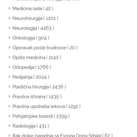
( 42 )
Medicina rada
( 1201 )
Neurohirurgija
( 4463 )
Neurologija
( 904 )
Onkologija
( 20 )
Oporavak posle trudnoće
( 2142 )
Opšta medicina
( 1766 )
Ortopedija
( 2044 )
Pedijatrija
( 2436 )
Plastična hirurgija
( 1435 )
Pravilna ishrana
( 1292 )
Pravilna upotreba lekova
( 2359 )
Psihijatrijske bolesti
( 431 )
Radiologija
( 62 )
Rak dojke (saradnja sa Evropa Dona Srbija)