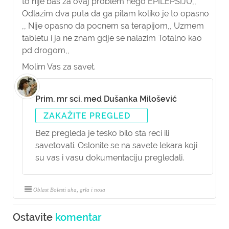
to nije bas za ovaj problem nego EPILEPSIJU,,
Odlazim dva puta da ga pitam koliko je to opasno
,, Nije opasno da pocnem sa terapijom,, Uzmem
tabletu i ja ne znam gdje se nalazim Totalno kao
pd drogom,,
Molim Vas za savet.
Prim. mr sci. med Dušanka Milošević
ZAKAŽITE PREGLED
Bez pregleda je tesko bilo sta reci ili
savetovati. Oslonite se na savete lekara koji
su vas i vasu dokumentaciju pregledali.
Oblast Bolesti uha, grla i nosa
Ostavite
komentar