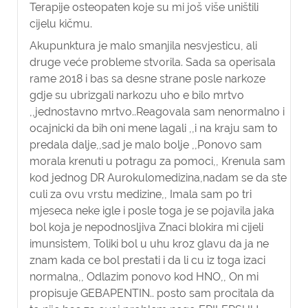
Terapije osteopaten koje su mi još više uništili
cijelu kičmu.
Akupunktura je malo smanjila nesvjesticu, ali
druge veće probleme stvorila. Sada sa operisala
rame 2018 i bas sa desne strane posle narkoze
gdje su ubrizgali narkozu uho e bilo mrtvo
,,jednostavno mrtvo..Reagovala sam nenormalno i
ocajnicki da bih oni mene lagali ,,i na kraju sam to
predala dalje,,sad je malo bolje ,,Ponovo sam
morala krenuti u potragu za pomoci,, Krenula sam
kod jednog DR Aurokulomedizina,nadam se da ste
culi za ovu vrstu medizine,, Imala sam po tri
mjeseca neke igle i posle toga je se pojavila jaka
bol koja je nepodnosljiva Znaci blokira mi cijeli
imunsistem, Toliki bol u uhu kroz glavu da ja ne
znam kada ce bol prestati i da li cu iz toga izaci
normalna,, Odlazim ponovo kod HNO,, On mi
propisuje GEBAPENTIN.. posto sam procitala da