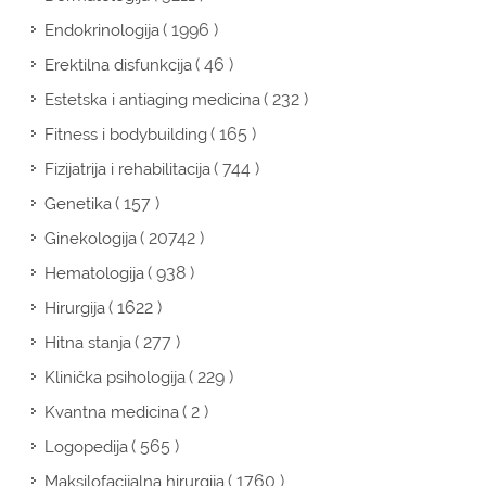
( 1996 )
Endokrinologija
( 46 )
Erektilna disfunkcija
( 232 )
Estetska i antiaging medicina
( 165 )
Fitness i bodybuilding
( 744 )
Fizijatrija i rehabilitacija
( 157 )
Genetika
( 20742 )
Ginekologija
( 938 )
Hematologija
( 1622 )
Hirurgija
( 277 )
Hitna stanja
( 229 )
Klinička psihologija
( 2 )
Kvantna medicina
( 565 )
Logopedija
( 1760 )
Maksilofacijalna hirurgija