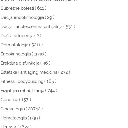
( 611 )
Bubrežne bolesti
( 29 )
Dečija endokrinologija
( 531 )
Dečija i adolescentna psihijatrija
( 2 )
Dečija ortopedija
( 5211 )
Dermatologija
( 1996 )
Endokrinologija
( 46 )
Erektilna disfunkcija
( 232 )
Estetska i antiaging medicina
( 165 )
Fitness i bodybuilding
( 744 )
Fizijatrija i rehabilitacija
( 157 )
Genetika
( 20742 )
Ginekologija
( 939 )
Hematologija
( 1622 )
Hirurgija