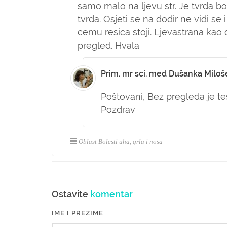
samo malo na ljevu str. Je tvrda bob
tvrda. Osjeti se na dodir ne vidi s
cemu resica stoji. Ljevastrana kao 
pregled. Hvala
Prim. mr sci. med Dušanka Miloš
Poštovani,
Bez pregleda je teš
Pozdrav
Oblast Bolesti uha, grla i nosa
Ostavite
komentar
IME I PREZIME