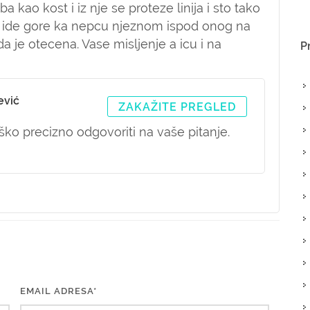
a kao kost i iz nje se proteze linija i sto tako
e i ide gore ka nepcu njeznom ispod onog na
da je otecena. Vase misljenje a icu i na
P
ević
ZAKAŽITE PREGLED
ko precizno odgovoriti na vaše pitanje.
EMAIL ADRESA*