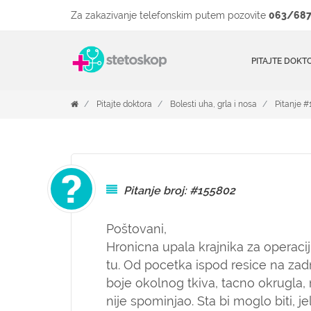
Za zakazivanje telefonskim putem pozovite
063/687
PITAJTE DOKT
Pitajte doktora
Bolesti uha, grla i nosa
Pitanje 
Pitanje broj: #155802
Poštovani,
Hronicna upala krajnika za operaci
tu. Od pocetka ispod resice na zad
boje okolnog tkiva, tacno okrugla,
nije spominjao. Sta bi moglo biti, 