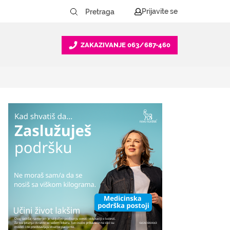
Prijavite se
ZAKAZIVANJE
063/687-460