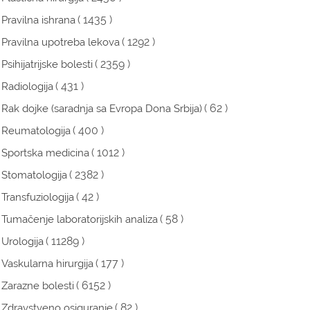
( 1435 )
Pravilna ishrana
( 1292 )
Pravilna upotreba lekova
( 2359 )
Psihijatrijske bolesti
( 431 )
Radiologija
( 62 )
Rak dojke (saradnja sa Evropa Dona Srbija)
( 400 )
Reumatologija
( 1012 )
Sportska medicina
( 2382 )
Stomatologija
( 42 )
Transfuziologija
( 58 )
Tumačenje laboratorijskih analiza
( 11289 )
Urologija
( 177 )
Vaskularna hirurgija
( 6152 )
Zarazne bolesti
( 82 )
Zdravstveno osiguranje