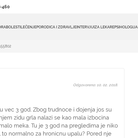
-460
ORA
BOLESTI
LEČENJE
PORODICA I ZDRAVLJE
INTERVJUI
ZA LEKARE
PSIHOLOGIJA
#155802
Odgovoreno: 10. 02. 2018.
ju vec 3 god. Zbog trudnoce i dojenja jos su
njem zidu grla nalazi se kao mala izbocina
 malo meka. Tu je 3 god na pregledima je niko
jel to normalno za hronicnu upalu? Pored nje