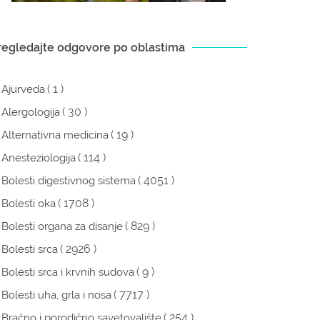
regledajte odgovore po oblastima
( 1 )
Ajurveda
( 30 )
Alergologija
( 19 )
Alternativna medicina
( 114 )
Anesteziologija
( 4051 )
Bolesti digestivnog sistema
( 1708 )
Bolesti oka
( 829 )
Bolesti organa za disanje
( 2926 )
Bolesti srca
( 9 )
Bolesti srca i krvnih sudova
( 7717 )
Bolesti uha, grla i nosa
( 254 )
Bračno i porodično savetovalište