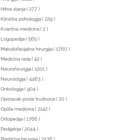
( 277 )
Hitna stanja
( 229 )
Klinička psihologija
( 2 )
Kvantna medicina
( 565 )
Logopedija
( 1760 )
Maksilofacijalna hirurgija
( 42 )
Medicina rada
( 1201 )
Neurohirurgija
( 4463 )
Neurologija
( 904 )
Onkologija
( 20 )
Oporavak posle trudnoće
( 2142 )
Opšta medicina
( 1766 )
Ortopedija
( 2044 )
Pedijatrija
( 2436 )
Plastična hirurgija