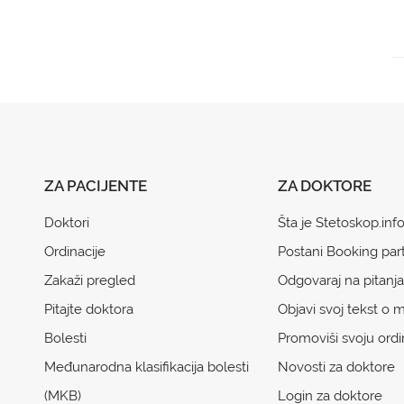
ZA PACIJENTE
ZA DOKTORE
Doktori
Šta je Stetoskop.inf
Ordinacije
Postani Booking par
Zakaži pregled
Odgovaraj na pitanja
Pitajte doktora
Objavi svoj tekst o m
Bolesti
Promoviši svoju ordi
Međunarodna klasifikacija bolesti
Novosti za doktore
(MKB)
Login za doktore