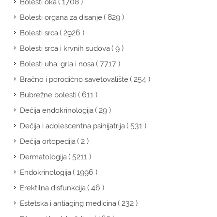
( 1708 )
Bolesti oka
( 829 )
Bolesti organa za disanje
( 2926 )
Bolesti srca
( 9 )
Bolesti srca i krvnih sudova
( 7717 )
Bolesti uha, grla i nosa
( 254 )
Bračno i porodično savetovalište
( 611 )
Bubrežne bolesti
( 29 )
Dečija endokrinologija
( 531 )
Dečija i adolescentna psihijatrija
( 2 )
Dečija ortopedija
( 5211 )
Dermatologija
( 1996 )
Endokrinologija
( 46 )
Erektilna disfunkcija
( 232 )
Estetska i antiaging medicina