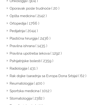
( 904 )
Onkologija
( 20 )
Oporavak posle trudnoće
( 2142 )
Opšta medicina
( 1766 )
Ortopedija
( 2044 )
Pedijatrija
( 2436 )
Plastična hirurgija
( 1435 )
Pravilna ishrana
( 1292 )
Pravilna upotreba lekova
( 2359 )
Psihijatrijske bolesti
( 431 )
Radiologija
( 62 )
Rak dojke (saradnja sa Evropa Dona Srbija)
( 400 )
Reumatologija
( 1012 )
Sportska medicina
( 2382 )
Stomatologija