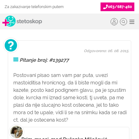
Za zakazivanje telefonskim putem
063/687-460
Odgovoreno: 06. 08. 2015.
Pitanje broj: #139277
Postovani pisao sam vam par puta, uvezi
mastoiditisa hronicnog, da li biste mogli da mi
kazete, posto kad podignem glavu, pa je spustim
dole, kvrcka mi iznad same kosti, tj uveta, pa me
plasi da nije slucajno kost ostecena, jel to tako
mora od te upale, vidi li se na snimku kada se radi
ct, dal je ostecena kost?