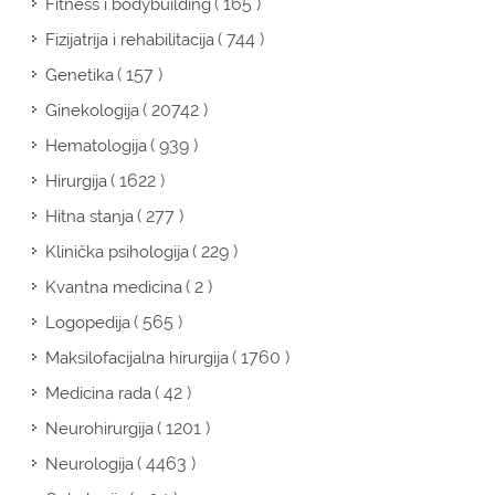
( 165 )
Fitness i bodybuilding
( 744 )
Fizijatrija i rehabilitacija
( 157 )
Genetika
( 20742 )
Ginekologija
( 939 )
Hematologija
( 1622 )
Hirurgija
( 277 )
Hitna stanja
( 229 )
Klinička psihologija
( 2 )
Kvantna medicina
( 565 )
Logopedija
( 1760 )
Maksilofacijalna hirurgija
( 42 )
Medicina rada
( 1201 )
Neurohirurgija
( 4463 )
Neurologija