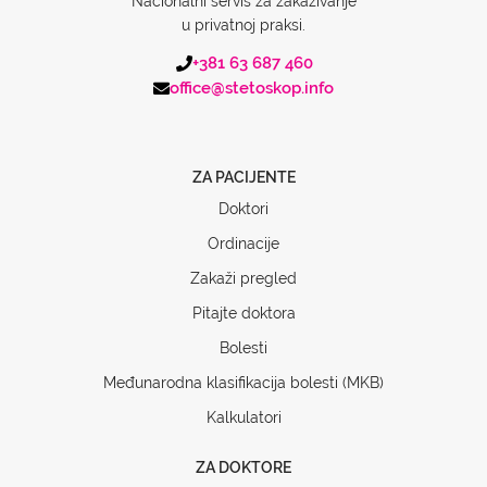
Nacionalni servis za zakazivanje
u privatnoj praksi.
+381 63 687 460
office@stetoskop.info
ZA PACIJENTE
Doktori
Ordinacije
Zakaži pregled
Pitajte doktora
Bolesti
Međunarodna klasifikacija bolesti (MKB)
Kalkulatori
ZA DOKTORE