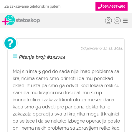
Za zakazivanje telefonskim putem
063/687-460
Odgovoreno: 11. 12. 2014.
Pitanje broj: #132744
Moj sin ima 5 god do sada nije imao problema sa
krajnicima samo smo primetili da mu ponekad
ckladi iz usta pa smo ga odveli kod lekara rekli su
nam da mu krajnici nisu losi dali mu sirup
imunotrofina i zakazali kontrolu za mesec dana
kada smo ga odveli pre par dana doktorka je
zakazala operaciju sva tri krajnika mogu li krajnici
da se lece i da se nekako izbegne operacija posto
on i nema nekih problema sa zdravljem retko kad