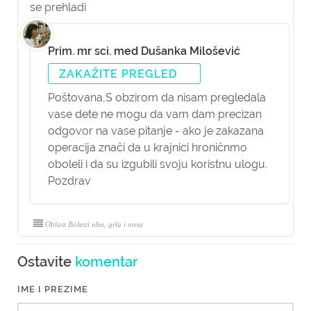
se prehladi
Prim. mr sci. med Dušanka Milošević
ZAKAŽITE PREGLED
Poštovana,
S obzirom da nisam pregledala
vase dete ne mogu da vam dam precizan
odgovor na vase pitanje - ako je zakazana
operacija znači da u krajnici hroničnmo
oboleli i da su izgubili svoju koristnu ulogu.
Pozdrav
Oblast Bolesti uha, grla i nosa
Ostavite
komentar
IME I PREZIME