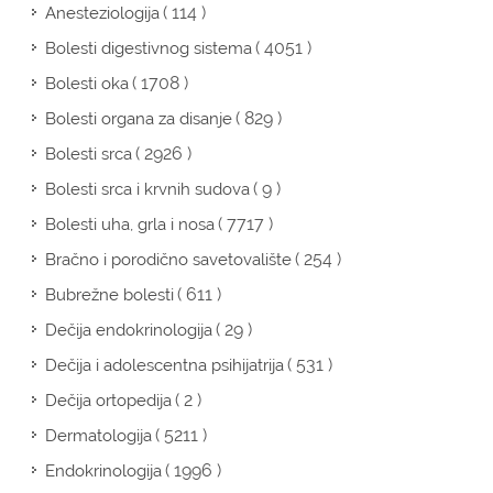
( 114 )
Anesteziologija
( 4051 )
Bolesti digestivnog sistema
( 1708 )
Bolesti oka
( 829 )
Bolesti organa za disanje
( 2926 )
Bolesti srca
( 9 )
Bolesti srca i krvnih sudova
( 7717 )
Bolesti uha, grla i nosa
( 254 )
Bračno i porodično savetovalište
( 611 )
Bubrežne bolesti
( 29 )
Dečija endokrinologija
( 531 )
Dečija i adolescentna psihijatrija
( 2 )
Dečija ortopedija
( 5211 )
Dermatologija
( 1996 )
Endokrinologija