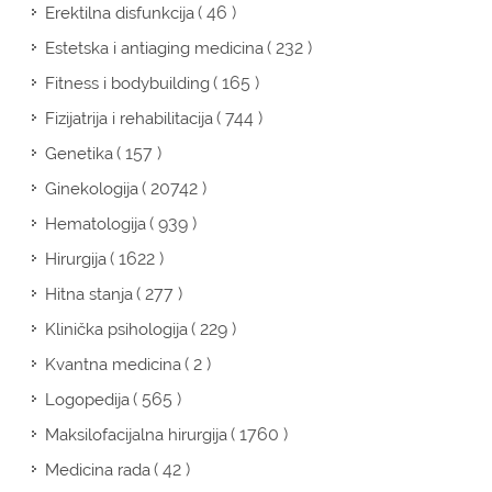
( 46 )
Erektilna disfunkcija
( 232 )
Estetska i antiaging medicina
( 165 )
Fitness i bodybuilding
( 744 )
Fizijatrija i rehabilitacija
( 157 )
Genetika
( 20742 )
Ginekologija
( 939 )
Hematologija
( 1622 )
Hirurgija
( 277 )
Hitna stanja
( 229 )
Klinička psihologija
( 2 )
Kvantna medicina
( 565 )
Logopedija
( 1760 )
Maksilofacijalna hirurgija
( 42 )
Medicina rada