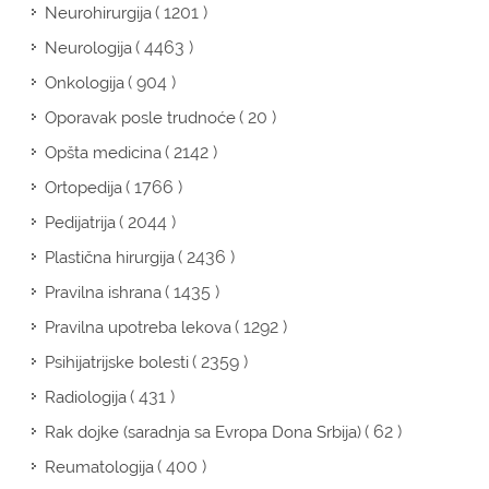
( 1201 )
Neurohirurgija
( 4463 )
Neurologija
( 904 )
Onkologija
( 20 )
Oporavak posle trudnoće
( 2142 )
Opšta medicina
( 1766 )
Ortopedija
( 2044 )
Pedijatrija
( 2436 )
Plastična hirurgija
( 1435 )
Pravilna ishrana
( 1292 )
Pravilna upotreba lekova
( 2359 )
Psihijatrijske bolesti
( 431 )
Radiologija
( 62 )
Rak dojke (saradnja sa Evropa Dona Srbija)
( 400 )
Reumatologija