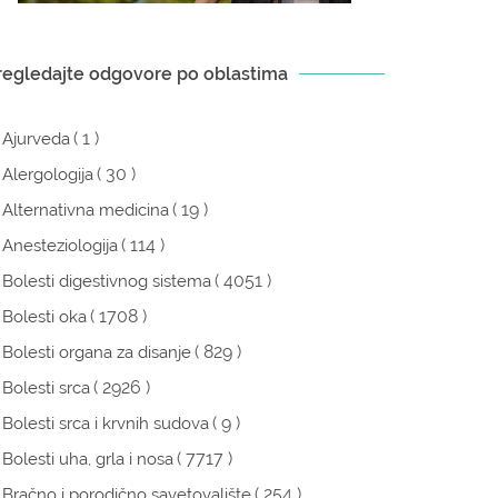
regledajte odgovore po oblastima
( 1 )
Ajurveda
( 30 )
Alergologija
( 19 )
Alternativna medicina
( 114 )
Anesteziologija
( 4051 )
Bolesti digestivnog sistema
( 1708 )
Bolesti oka
( 829 )
Bolesti organa za disanje
( 2926 )
Bolesti srca
( 9 )
Bolesti srca i krvnih sudova
( 7717 )
Bolesti uha, grla i nosa
( 254 )
Bračno i porodično savetovalište