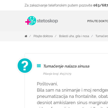
Za zakazivanje telefonskim putem pozovite
063/687
PITAJTE DOKT
Pitajte doktora
Bolesti uha, grla i nosa
Tumačenj
Tumačenje nalaza sinusa
Pitanje broj: #157179
Poštovani,
Bila sam na snimanje i moj rendgen
pneumatizacija na frontalnite, oba
desniot amkislaren sinus marginal