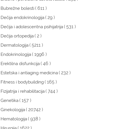
( 611 )
Bubrežne bolesti
( 29 )
Dečija endokrinologija
( 531 )
Dečija i adolescentna psihijatrija
( 2 )
Dečija ortopedija
( 5211 )
Dermatologija
( 1996 )
Endokrinologija
( 46 )
Erektilna disfunkcija
( 232 )
Estetska i antiaging medicina
( 165 )
Fitness i bodybuilding
( 744 )
Fizijatrija i rehabilitacija
( 157 )
Genetika
( 20742 )
Ginekologija
( 938 )
Hematologija
( 1622 )
Hirurgija