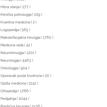
( 277 )
Hitna stanja
( 229 )
Klinička psihologija
( 2 )
Kvantna medicina
( 565 )
Logopedija
( 1760 )
Maksilofacijalna hirurgija
( 42 )
Medicina rada
( 1201 )
Neurohirurgija
( 4463 )
Neurologija
( 904 )
Onkologija
( 20 )
Oporavak posle trudnoće
( 2142 )
Opšta medicina
( 1766 )
Ortopedija
( 2044 )
Pedijatrija
( 2436 )
Plastična hirurgija