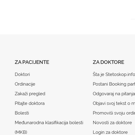
ZA PACIJENTE
ZA DOKTORE
Doktori
Šta je Stetoskop.inf
Ordinacije
Postani Booking par
Zakaži pregled
Odgovaraj na pitanja
Pitajte doktora
Objavi svoj tekst o m
Bolesti
Promoviši svoju ordi
Međunarodna klasifikacija bolesti
Novosti za doktore
(MKB)
Login za doktore