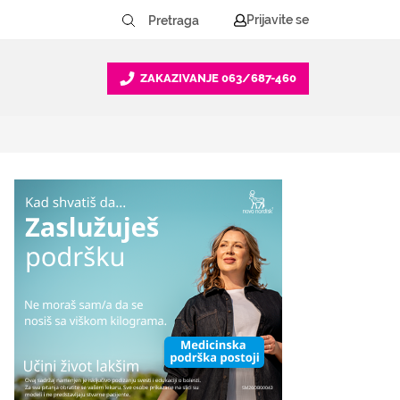
Prijavite se
ZAKAZIVANJE
063/687-460