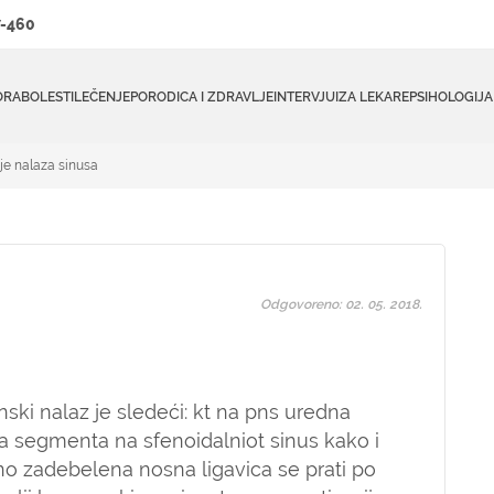
-460
ORA
BOLESTI
LEČENJE
PORODICA I ZDRAVLJE
INTERVJUI
ZA LEKARE
PSIHOLOGIJA
e nalaza sinusa
Odgovoreno: 02. 05. 2018.
ski nalaz je sledeći: kt na pns uredna
ta segmenta na sfenoidalniot sinus kako i
no zadebelena nosna ligavica se prati po