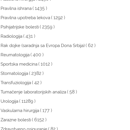
( 1435 )
Pravilna ishrana
( 1292 )
Pravilna upotreba lekova
( 2359 )
Psihijatrijske bolesti
( 431 )
Radiologija
( 62 )
Rak dojke (saradnja sa Evropa Dona Srbija)
( 400 )
Reumatologija
( 1012 )
Sportska medicina
( 2382 )
Stomatologija
( 42 )
Transfuziologija
( 58 )
Tumačenje laboratorijskih analiza
( 11289 )
Urologija
( 177 )
Vaskularna hirurgija
( 6152 )
Zarazne bolesti
( 82 )
Zdravstveno osiguranje