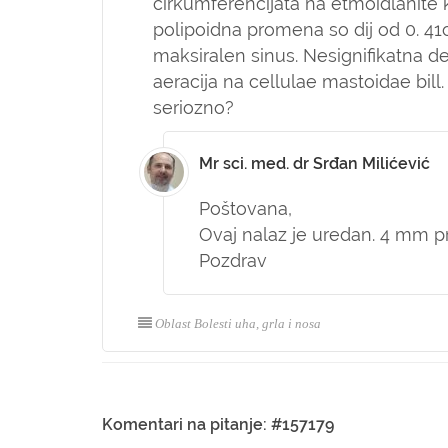
cirkumferencijata na etmoidlanite 
polipoidna promena so dij od 0. 41c
maksiralen sinus. Nesignifikatna d
aeracija na cellulae mastoidae bill. 
seriozno?
Mr sci. med. dr Srđan Milićević
Poštovana,
Ovaj nalaz je uredan. 4 mm pr
Pozdrav
Oblast Bolesti uha, grla i nosa
Komentari na pitanje: #157179