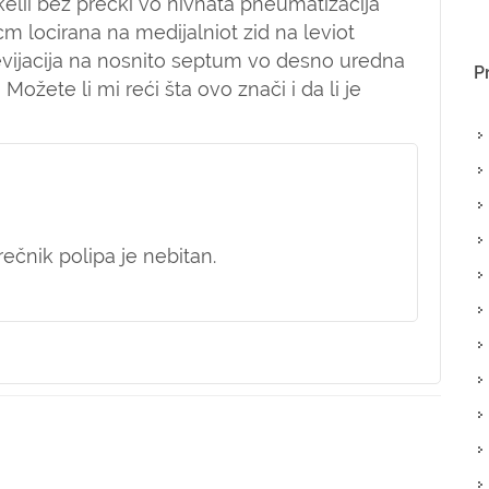
kelii bez precki vo nivnata pneumatizacija
m locirana na medijalniot zid na leviot
evijacija na nosnito septum vo desno uredna
P
Možete li mi reći šta ovo znači i da li je
ečnik polipa je nebitan.