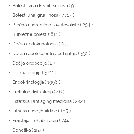
( 9 )
Bolesti srca i krvnih sudova
( 7717 )
Bolesti uha, grla i nosa
( 254 )
Bračno i porodično savetovalište
( 611 )
Bubrežne bolesti
( 29 )
Dečija endokrinologija
( 531 )
Dečija i adolescentna psihijatrija
( 2 )
Dečija ortopedija
( 5211 )
Dermatologija
( 1996 )
Endokrinologija
( 46 )
Erektilna disfunkcija
( 232 )
Estetska i antiaging medicina
( 165 )
Fitness i bodybuilding
( 744 )
Fizijatrija i rehabilitacija
( 157 )
Genetika