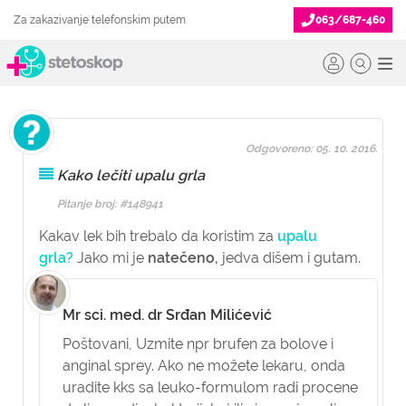
Za zakazivanje telefonskim putem
063/687-460
Odgovoreno: 05. 10. 2016.
Kako lečiti upalu grla
Pitanje broj: #148941
Kakav lek bih trebalo da koristim za
upalu
grla?
Jako mi je
natečeno,
jedva dišem i gutam.
Mr sci. med. dr Srđan Milićević
Poštovani,
Uzmite npr brufen za bolove i
anginal sprey. Ako ne možete lekaru, onda
uradite kks sa leuko-formulom radi procene