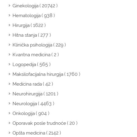
( 20742 )
Ginekologija
( 938 )
Hematologija
( 1622 )
Hirurgija
( 277 )
Hitna stanja
( 229 )
Klinička psihologija
( 2 )
Kvantna medicina
( 565 )
Logopedija
( 1760 )
Maksilofacijalna hirurgija
( 42 )
Medicina rada
( 1201 )
Neurohirurgija
( 4463 )
Neurologija
( 904 )
Onkologija
( 20 )
Oporavak posle trudnoće
( 2142 )
Opšta medicina