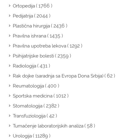
( 1766 )
Ortopedija
( 2044 )
Pedijatrija
( 2436 )
Plastična hirurgija
( 1435 )
Pravilna ishrana
( 1292 )
Pravilna upotreba lekova
( 2359 )
Psihijatrijske bolesti
( 431 )
Radiologija
( 62 )
Rak dojke (saradnja sa Evropa Dona Srbija)
( 400 )
Reumatologija
( 1012 )
Sportska medicina
( 2382 )
Stomatologija
( 42 )
Transfuziologija
( 58 )
Tumačenje laboratorijskih analiza
( 11289 )
Urologija