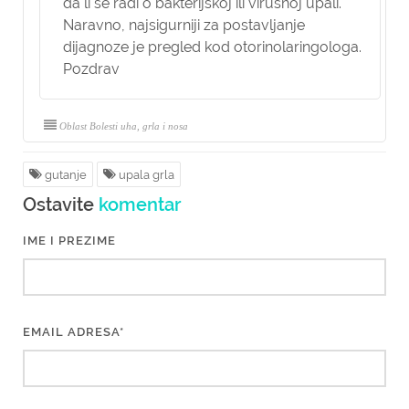
da li se radi o bakterijskoj ili virusnoj upali.
Naravno, najsigurniji za postavljanje
dijagnoze je pregled kod otorinolaringologa.
Pozdrav
Oblast Bolesti uha, grla i nosa
gutanje
upala grla
Ostavite
komentar
IME I PREZIME
EMAIL ADRESA*