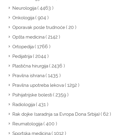
( 4463 )
Neurologija
( 904 )
Onkologija
( 20 )
Oporavak posle trudnoće
( 2142 )
Opšta medicina
( 1766 )
Ortopedija
( 2044 )
Pedijatrija
( 2436 )
Plastična hirurgija
( 1435 )
Pravilna ishrana
( 1292 )
Pravilna upotreba lekova
( 2359 )
Psihijatrijske bolesti
( 431 )
Radiologija
( 62 )
Rak dojke (saradnja sa Evropa Dona Srbija)
( 400 )
Reumatologija
( 1012 )
Sportska medicina