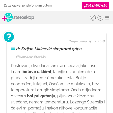
Za zakazivanje telefonskim putem
063/687-460
Odgovoreno: 25. 11. 2016.
dr Srdjan Milićević simptomi gripa
Pitanje broj: #149685
Poštovani, dva dana sam se osećala jako loše,
imam
bolove u kičmi
, tačnije u zadnjem delu
pluća i zadnji deo kičme oko krsta. Bol je
neodređen, lutajući, Osećam se malaksalo, bez
temperature i drugih simptoma. Onda odjednom
osećam
bol pri gutanju
, pljuvačne žlezde su
uvećane, nemam temperaturu. Lozenge Strepsils i
čajevi mi pomažu i nakon njihove konzumacije