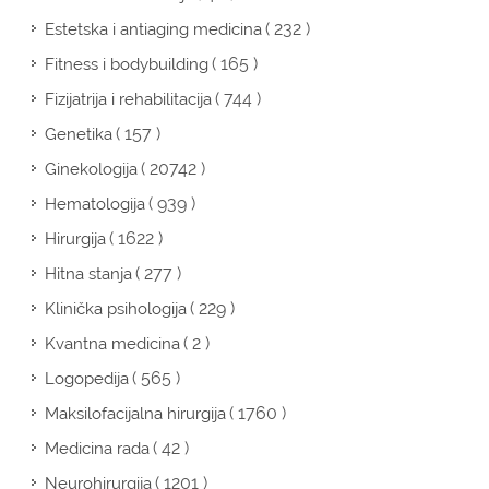
( 232 )
Estetska i antiaging medicina
( 165 )
Fitness i bodybuilding
( 744 )
Fizijatrija i rehabilitacija
( 157 )
Genetika
( 20742 )
Ginekologija
( 939 )
Hematologija
( 1622 )
Hirurgija
( 277 )
Hitna stanja
( 229 )
Klinička psihologija
( 2 )
Kvantna medicina
( 565 )
Logopedija
( 1760 )
Maksilofacijalna hirurgija
( 42 )
Medicina rada
( 1201 )
Neurohirurgija