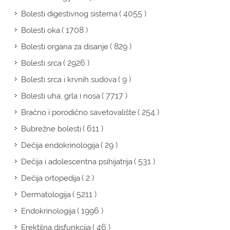
( 4055 )
Bolesti digestivnog sistema
( 1708 )
Bolesti oka
( 829 )
Bolesti organa za disanje
( 2926 )
Bolesti srca
( 9 )
Bolesti srca i krvnih sudova
( 7717 )
Bolesti uha, grla i nosa
( 254 )
Bračno i porodično savetovalište
( 611 )
Bubrežne bolesti
( 29 )
Dečija endokrinologija
( 531 )
Dečija i adolescentna psihijatrija
( 2 )
Dečija ortopedija
( 5211 )
Dermatologija
( 1996 )
Endokrinologija
( 46 )
Erektilna disfunkcija