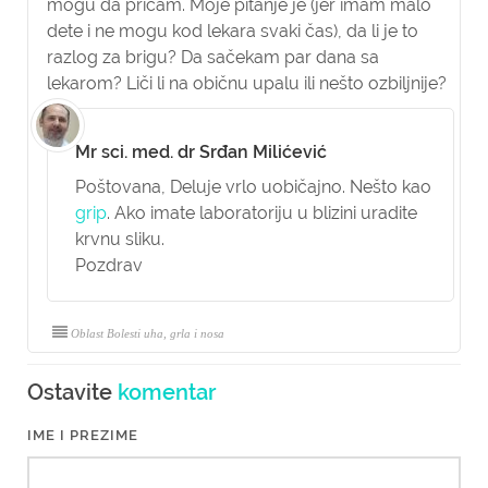
mogu da pričam. Moje pitanje je (jer imam malo
dete i ne mogu kod lekara svaki čas), da li je to
razlog za brigu? Da sačekam par dana sa
lekarom? Liči li na običnu upalu ili nešto ozbiljnije?
Mr sci. med. dr Srđan Milićević
Poštovana,
Deluje vrlo uobičajno. Nešto kao
grip
. Ako imate laboratoriju u blizini uradite
krvnu sliku.
Pozdrav
Oblast Bolesti uha, grla i nosa
Ostavite
komentar
IME I PREZIME