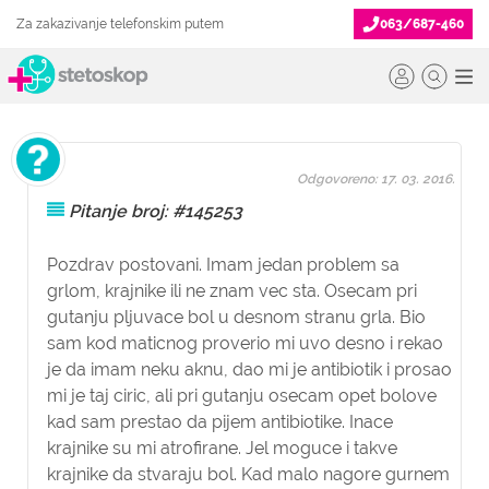
Za zakazivanje telefonskim putem
063/687-460
Odgovoreno: 17. 03. 2016.
Pitanje broj: #145253
Pozdrav postovani. Imam jedan problem sa
grlom, krajnike ili ne znam vec sta. Osecam pri
gutanju pljuvace bol u desnom stranu grla. Bio
sam kod maticnog proverio mi uvo desno i rekao
je da imam neku aknu, dao mi je antibiotik i prosao
mi je taj ciric, ali pri gutanju osecam opet bolove
kad sam prestao da pijem antibiotike. Inace
krajnike su mi atrofirane. Jel moguce i takve
krajnike da stvaraju bol. Kad malo nagore gurnem