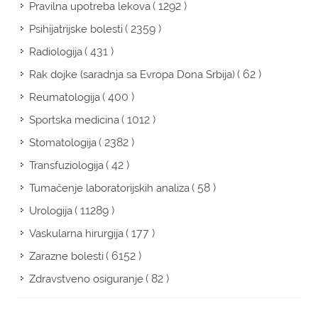
( 1292 )
Pravilna upotreba lekova
( 2359 )
Psihijatrijske bolesti
( 431 )
Radiologija
( 62 )
Rak dojke (saradnja sa Evropa Dona Srbija)
( 400 )
Reumatologija
( 1012 )
Sportska medicina
( 2382 )
Stomatologija
( 42 )
Transfuziologija
( 58 )
Tumačenje laboratorijskih analiza
( 11289 )
Urologija
( 177 )
Vaskularna hirurgija
( 6152 )
Zarazne bolesti
( 82 )
Zdravstveno osiguranje