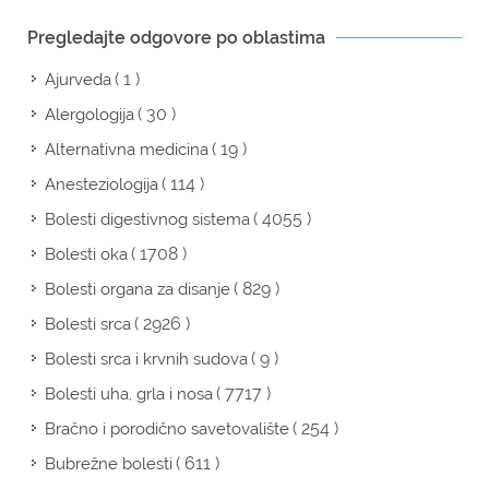
Pregledajte odgovore po oblastima
( 1 )
Ajurveda
( 30 )
Alergologija
( 19 )
Alternativna medicina
( 114 )
Anesteziologija
( 4055 )
Bolesti digestivnog sistema
( 1708 )
Bolesti oka
( 829 )
Bolesti organa za disanje
( 2926 )
Bolesti srca
( 9 )
Bolesti srca i krvnih sudova
( 7717 )
Bolesti uha, grla i nosa
( 254 )
Bračno i porodično savetovalište
( 611 )
Bubrežne bolesti