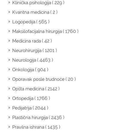
( 229 )
Klinička psihologija
( 2 )
Kvantna medicina
( 565 )
Logopedija
( 1760 )
Maksilofacijalna hirurgija
( 42 )
Medicina rada
( 1201 )
Neurohirurgija
( 4463 )
Neurologija
( 904 )
Onkologija
( 20 )
Oporavak posle trudnoće
( 2142 )
Opšta medicina
( 1766 )
Ortopedija
( 2044 )
Pedijatrija
( 2436 )
Plastična hirurgija
( 1435 )
Pravilna ishrana