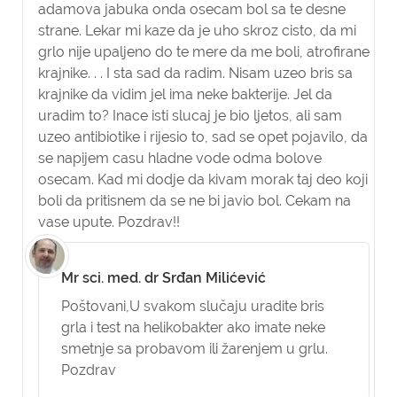
adamova jabuka onda osecam bol sa te desne
strane. Lekar mi kaze da je uho skroz cisto, da mi
grlo nije upaljeno do te mere da me boli, atrofirane
krajnike. . . I sta sad da radim. Nisam uzeo bris sa
krajnike da vidim jel ima neke bakterije. Jel da
uradim to? Inace isti slucaj je bio ljetos, ali sam
uzeo antibiotike i rijesio to, sad se opet pojavilo, da
se napijem casu hladne vode odma bolove
osecam. Kad mi dodje da kivam morak taj deo koji
boli da pritisnem da se ne bi javio bol. Cekam na
vase upute. Pozdrav!!
Mr sci. med. dr Srđan Milićević
Poštovani,
U svakom slučaju uradite bris
grla i test na helikobakter ako imate neke
smetnje sa probavom ili žarenjem u grlu.
Pozdrav