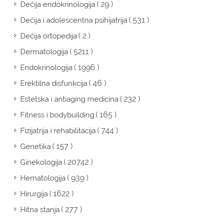
( 29 )
Dečija endokrinologija
( 531 )
Dečija i adolescentna psihijatrija
( 2 )
Dečija ortopedija
( 5211 )
Dermatologija
( 1996 )
Endokrinologija
( 46 )
Erektilna disfunkcija
( 232 )
Estetska i antiaging medicina
( 165 )
Fitness i bodybuilding
( 744 )
Fizijatrija i rehabilitacija
( 157 )
Genetika
( 20742 )
Ginekologija
( 939 )
Hematologija
( 1622 )
Hirurgija
( 277 )
Hitna stanja