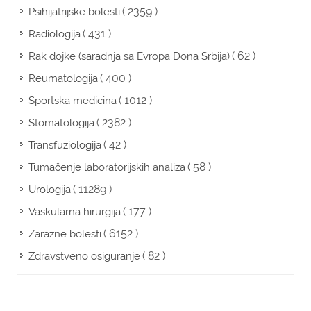
( 2359 )
Psihijatrijske bolesti
( 431 )
Radiologija
( 62 )
Rak dojke (saradnja sa Evropa Dona Srbija)
( 400 )
Reumatologija
( 1012 )
Sportska medicina
( 2382 )
Stomatologija
( 42 )
Transfuziologija
( 58 )
Tumačenje laboratorijskih analiza
( 11289 )
Urologija
( 177 )
Vaskularna hirurgija
( 6152 )
Zarazne bolesti
( 82 )
Zdravstveno osiguranje