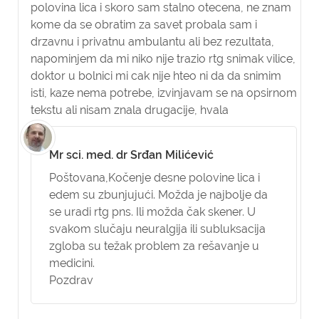
polovina lica i skoro sam stalno otecena, ne znam
kome da se obratim za savet probala sam i
drzavnu i privatnu ambulantu ali bez rezultata,
napominjem da mi niko nije trazio rtg snimak vilice,
doktor u bolnici mi cak nije hteo ni da da snimim
isti, kaze nema potrebe, izvinjavam se na opsirnom
tekstu ali nisam znala drugacije, hvala
Mr sci. med. dr Srđan Milićević
Poštovana,
Kočenje desne polovine lica i
edem su zbunjujući. Možda je najbolje da
se uradi rtg pns. Ili možda čak skener. U
svakom slučaju neuralgija ili subluksacija
zgloba su težak problem za rešavanje u
medicini.
Pozdrav