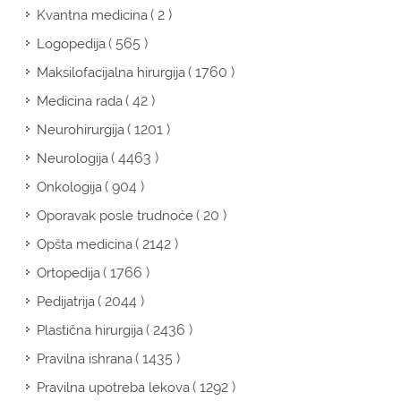
( 2 )
Kvantna medicina
( 565 )
Logopedija
( 1760 )
Maksilofacijalna hirurgija
( 42 )
Medicina rada
( 1201 )
Neurohirurgija
( 4463 )
Neurologija
( 904 )
Onkologija
( 20 )
Oporavak posle trudnoće
( 2142 )
Opšta medicina
( 1766 )
Ortopedija
( 2044 )
Pedijatrija
( 2436 )
Plastična hirurgija
( 1435 )
Pravilna ishrana
( 1292 )
Pravilna upotreba lekova