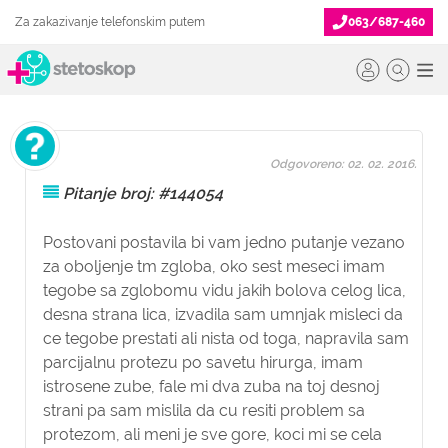
Za zakazivanje telefonskim putem
063/687-460
Odgovoreno: 02. 02. 2016.
Pitanje broj: #144054
Postovani postavila bi vam jedno putanje vezano
za oboljenje tm zgloba, oko sest meseci imam
tegobe sa zglobomu vidu jakih bolova celog lica,
desna strana lica, izvadila sam umnjak misleci da
ce tegobe prestati ali nista od toga, napravila sam
parcijalnu protezu po savetu hirurga, imam
istrosene zube, fale mi dva zuba na toj desnoj
strani pa sam mislila da cu resiti problem sa
protezom, ali meni je sve gore, koci mi se cela