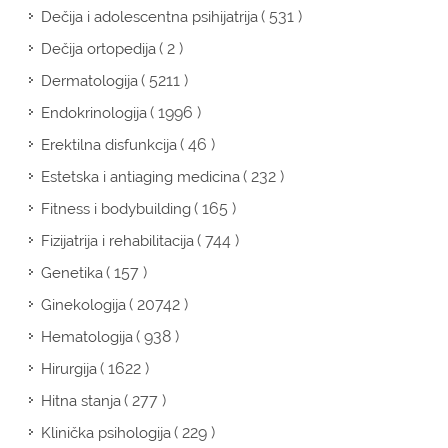
( 531 )
Dečija i adolescentna psihijatrija
( 2 )
Dečija ortopedija
( 5211 )
Dermatologija
( 1996 )
Endokrinologija
( 46 )
Erektilna disfunkcija
( 232 )
Estetska i antiaging medicina
( 165 )
Fitness i bodybuilding
( 744 )
Fizijatrija i rehabilitacija
( 157 )
Genetika
( 20742 )
Ginekologija
( 938 )
Hematologija
( 1622 )
Hirurgija
( 277 )
Hitna stanja
( 229 )
Klinička psihologija