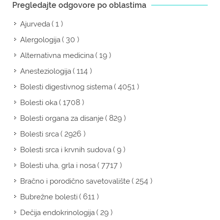
Pregledajte odgovore po oblastima
( 1 )
Ajurveda
( 30 )
Alergologija
( 19 )
Alternativna medicina
( 114 )
Anesteziologija
( 4051 )
Bolesti digestivnog sistema
( 1708 )
Bolesti oka
( 829 )
Bolesti organa za disanje
( 2926 )
Bolesti srca
( 9 )
Bolesti srca i krvnih sudova
( 7717 )
Bolesti uha, grla i nosa
( 254 )
Bračno i porodično savetovalište
( 611 )
Bubrežne bolesti
( 29 )
Dečija endokrinologija