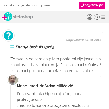
Za zakazivanje telefonskim putem
063/687-460
Odgovoreno: 30. 09. 2015.
Pitanje broj: #129265
Zdravo, hteo sam da pitam posto mi nije jasno, sta
znaci ovo. . Laka hiperemija firinksa, znaci refluksa?
I sta znaci promena tumefakt na vratu, hvala: )
Mr sci. med. dr Srđan Milićević
Poštovani,
Laka hiperemija (pojačana
prokrvljenost)
znaci refluksa (znaci pojačane kiselosti u