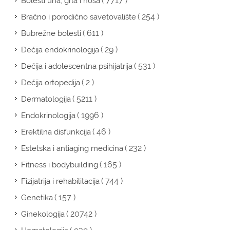
( 7717 )
Bolesti uha, grla i nosa
( 254 )
Bračno i porodično savetovalište
( 611 )
Bubrežne bolesti
( 29 )
Dečija endokrinologija
( 531 )
Dečija i adolescentna psihijatrija
( 2 )
Dečija ortopedija
( 5211 )
Dermatologija
( 1996 )
Endokrinologija
( 46 )
Erektilna disfunkcija
( 232 )
Estetska i antiaging medicina
( 165 )
Fitness i bodybuilding
( 744 )
Fizijatrija i rehabilitacija
( 157 )
Genetika
( 20742 )
Ginekologija