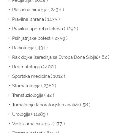
( 2044 )
Pedijatrija
( 2436 )
Plastična hirurgija
( 1435 )
Pravilna ishrana
( 1292 )
Pravilna upotreba lekova
( 2359 )
Psihijatrijske bolesti
( 431 )
Radiologija
( 62 )
Rak dojke (saradnja sa Evropa Dona Srbija)
( 400 )
Reumatologija
( 1012 )
Sportska medicina
( 2382 )
Stomatologija
( 42 )
Transfuziologija
( 58 )
Tumačenje laboratorijskih analiza
( 11289 )
Urologija
( 177 )
Vaskularna hirurgija