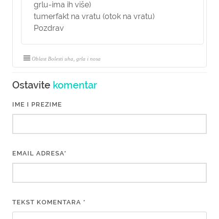
grlu-ima ih više)
tumerfakt na vratu (otok na vratu)
Pozdrav
Oblast Bolesti uha, grla i nosa
Ostavite
komentar
IME I PREZIME
EMAIL ADRESA*
TEKST KOMENTARA *