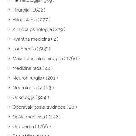
( 939 )
Hematologija
( 1622 )
Hirurgija
( 277 )
Hitna stanja
( 229 )
Klinička psihologija
( 2 )
Kvantna medicina
( 565 )
Logopedija
( 1760 )
Maksilofacijalna hirurgija
( 42 )
Medicina rada
( 1201 )
Neurohirurgija
( 4463 )
Neurologija
( 904 )
Onkologija
( 20 )
Oporavak posle trudnoće
( 2142 )
Opšta medicina
( 1766 )
Ortopedija