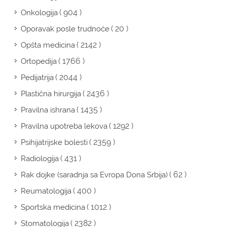
( 904 )
Onkologija
( 20 )
Oporavak posle trudnoće
( 2142 )
Opšta medicina
( 1766 )
Ortopedija
( 2044 )
Pedijatrija
( 2436 )
Plastična hirurgija
( 1435 )
Pravilna ishrana
( 1292 )
Pravilna upotreba lekova
( 2359 )
Psihijatrijske bolesti
( 431 )
Radiologija
( 62 )
Rak dojke (saradnja sa Evropa Dona Srbija)
( 400 )
Reumatologija
( 1012 )
Sportska medicina
( 2382 )
Stomatologija