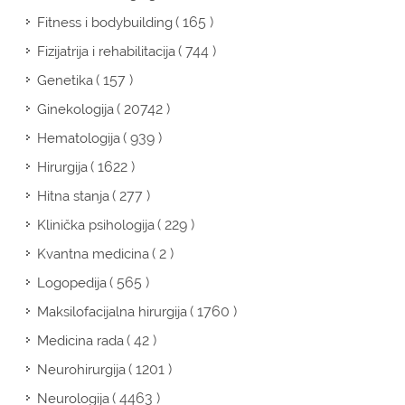
( 165 )
Fitness i bodybuilding
( 744 )
Fizijatrija i rehabilitacija
( 157 )
Genetika
( 20742 )
Ginekologija
( 939 )
Hematologija
( 1622 )
Hirurgija
( 277 )
Hitna stanja
( 229 )
Klinička psihologija
( 2 )
Kvantna medicina
( 565 )
Logopedija
( 1760 )
Maksilofacijalna hirurgija
( 42 )
Medicina rada
( 1201 )
Neurohirurgija
( 4463 )
Neurologija