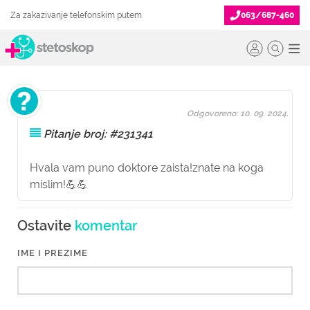
Za zakazivanje telefonskim putem
063/687-460
Odgovoreno: 10. 09. 2024.
Pitanje broj: #231341
Hvala vam puno doktore zaista!znate na koga
mislim!💪💪
Ostavite
komentar
IME I PREZIME