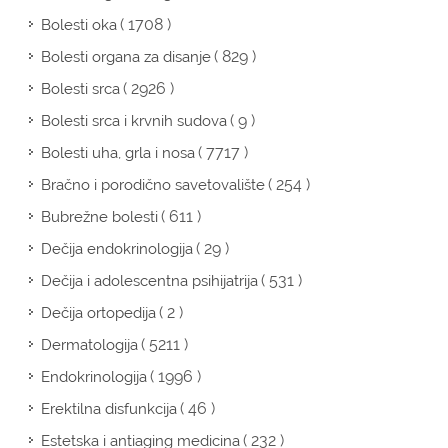
( 1708 )
Bolesti oka
( 829 )
Bolesti organa za disanje
( 2926 )
Bolesti srca
( 9 )
Bolesti srca i krvnih sudova
( 7717 )
Bolesti uha, grla i nosa
( 254 )
Bračno i porodično savetovalište
( 611 )
Bubrežne bolesti
( 29 )
Dečija endokrinologija
( 531 )
Dečija i adolescentna psihijatrija
( 2 )
Dečija ortopedija
( 5211 )
Dermatologija
( 1996 )
Endokrinologija
( 46 )
Erektilna disfunkcija
( 232 )
Estetska i antiaging medicina