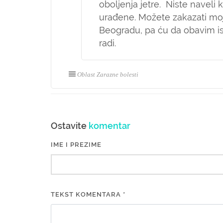
oboljenja jetre. Niste naveli
urađene. Možete zakazati moj
Beogradu, pa ću da obavim ispi
radi.
Oblast Zarazne bolesti
Ostavite
komentar
IME I PREZIME
TEKST KOMENTARA *