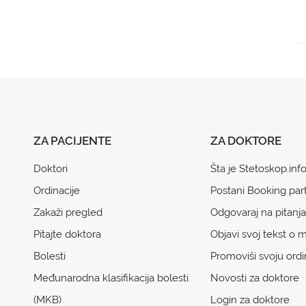
ZA PACIJENTE
ZA DOKTORE
Doktori
Šta je Stetoskop.inf
Ordinacije
Postani Booking par
Zakaži pregled
Odgovaraj na pitanja
Pitajte doktora
Objavi svoj tekst o m
Bolesti
Promoviši svoju ordi
Međunarodna klasifikacija bolesti
Novosti za doktore
(MKB)
Login za doktore