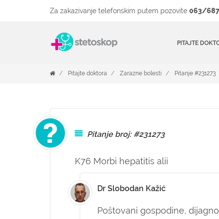
Za zakazivanje telefonskim putem pozovite
063/687
PITAJTE DOKT
Pitajte doktora
Zarazne bolesti
Pitanje #231273
Pitanje broj: #231273
K76 Morbi hepatitis alii
Dr Slobodan Kažić
Poštovani gospodine, dijagno