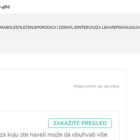
-460
ORA
BOLESTI
LEČENJE
PORODICA I ZDRAVLJE
INTERVJUI
ZA LEKARE
PSIHOLOGIJA
Odgovoreno: 09. 09. 2024.
ZAKAŽITE PREGLED
za koju ste naveli može da obuhvati više