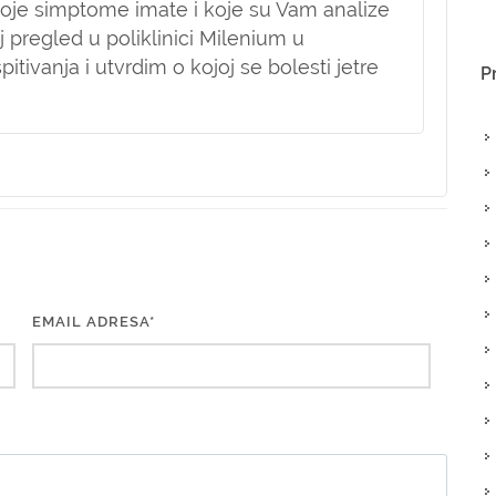
 koje simptome imate i koje su Vam analize
 pregled u poliklinici Milenium u
tivanja i utvrdim o kojoj se bolesti jetre
P
EMAIL ADRESA*