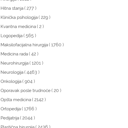
( 277 )
Hitna stanja
( 229 )
Klinička psihologija
( 2 )
Kvantna medicina
( 565 )
Logopedija
( 1760 )
Maksilofacijalna hirurgija
( 42 )
Medicina rada
( 1201 )
Neurohirurgija
( 4463 )
Neurologija
( 904 )
Onkologija
( 20 )
Oporavak posle trudnoće
( 2142 )
Opšta medicina
( 1766 )
Ortopedija
( 2044 )
Pedijatrija
( 2436 )
Plastična hirurgija