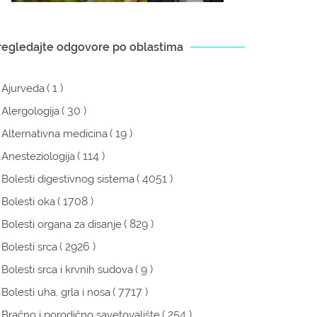
regledajte odgovore po oblastima
( 1 )
Ajurveda
( 30 )
Alergologija
( 19 )
Alternativna medicina
( 114 )
Anesteziologija
( 4051 )
Bolesti digestivnog sistema
( 1708 )
Bolesti oka
( 829 )
Bolesti organa za disanje
( 2926 )
Bolesti srca
( 9 )
Bolesti srca i krvnih sudova
( 7717 )
Bolesti uha, grla i nosa
( 254 )
Bračno i porodično savetovalište