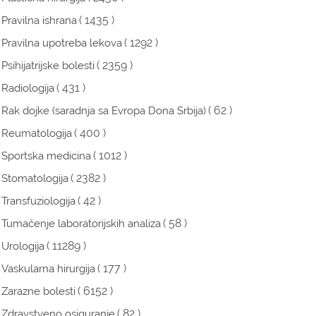
( 1435 )
Pravilna ishrana
( 1292 )
Pravilna upotreba lekova
( 2359 )
Psihijatrijske bolesti
( 431 )
Radiologija
( 62 )
Rak dojke (saradnja sa Evropa Dona Srbija)
( 400 )
Reumatologija
( 1012 )
Sportska medicina
( 2382 )
Stomatologija
( 42 )
Transfuziologija
( 58 )
Tumačenje laboratorijskih analiza
( 11289 )
Urologija
( 177 )
Vaskularna hirurgija
( 6152 )
Zarazne bolesti
( 82 )
Zdravstveno osiguranje