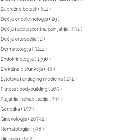
( 611 )
Bubrežne bolesti
( 29 )
Dečija endokrinologija
( 531 )
Dečija i adolescentna psihijatrija
( 2 )
Dečija ortopedija
( 5211 )
Dermatologija
( 1996 )
Endokrinologija
( 46 )
Erektilna disfunkcija
( 232 )
Estetska i antiaging medicina
( 165 )
Fitness i bodybuilding
( 744 )
Fizijatrija i rehabilitacija
( 157 )
Genetika
( 20742 )
Ginekologija
( 938 )
Hematologija
( 1622 )
Hirurgija