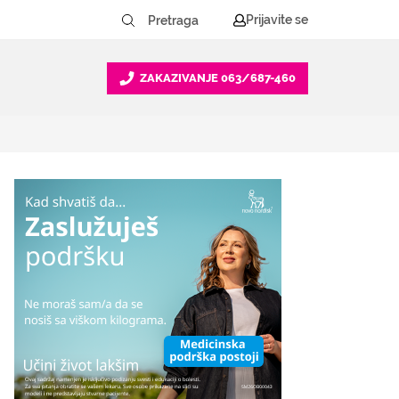
Prijavite se
ZAKAZIVANJE
063/687-460