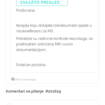
ZAKAŽITE PREGLED
Poštovana,
terapija koju dobijate (okrelizumab) spada u
visokoefiksanu za MS.
Potrebne su redovne kontrole neurologa, sa
prethodnim snimcima MR i svom
dokumentacijom.
Srdačan pozdrav
Oblast Neurologija
Komentari na pitanje: #201629