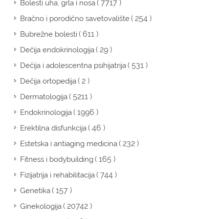
( 7717 )
Bolesti uha, grla i nosa
( 254 )
Bračno i porodično savetovalište
( 611 )
Bubrežne bolesti
( 29 )
Dečija endokrinologija
( 531 )
Dečija i adolescentna psihijatrija
( 2 )
Dečija ortopedija
( 5211 )
Dermatologija
( 1996 )
Endokrinologija
( 46 )
Erektilna disfunkcija
( 232 )
Estetska i antiaging medicina
( 165 )
Fitness i bodybuilding
( 744 )
Fizijatrija i rehabilitacija
( 157 )
Genetika
( 20742 )
Ginekologija