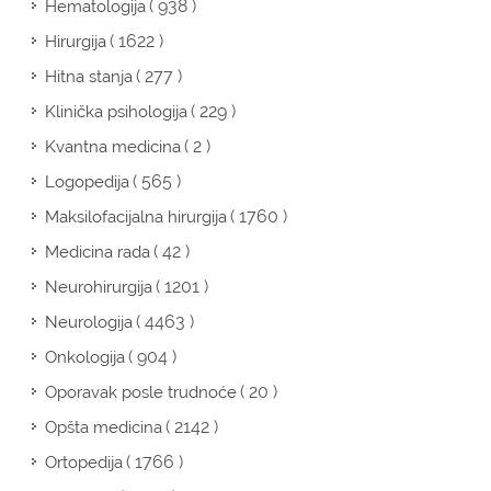
( 938 )
Hematologija
( 1622 )
Hirurgija
( 277 )
Hitna stanja
( 229 )
Klinička psihologija
( 2 )
Kvantna medicina
( 565 )
Logopedija
( 1760 )
Maksilofacijalna hirurgija
( 42 )
Medicina rada
( 1201 )
Neurohirurgija
( 4463 )
Neurologija
( 904 )
Onkologija
( 20 )
Oporavak posle trudnoće
( 2142 )
Opšta medicina
( 1766 )
Ortopedija