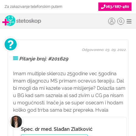
Za zakazivanje telefonskim putem
063/687-460
Odgovoreno: 03. 09. 2022.
Pitanje broj: #201629
Imam multiple sklerozu 25godine vec 5godina
imam dijagnozu MS primam ocrevus terapiju. Dal
bi mogli da mi kazete vase misljenje? Dolazila sam
u BG kad sam saznala al sad zivim u CG pa nisam
u mogućnosti. Inače ja se super osecam i hodam
koliko god trrba sama bez prepreka. Hvala
Spec. dr med. Slađan Zlatković