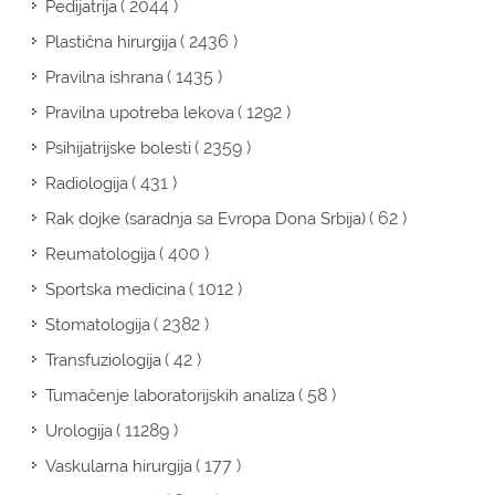
( 2044 )
Pedijatrija
( 2436 )
Plastična hirurgija
( 1435 )
Pravilna ishrana
( 1292 )
Pravilna upotreba lekova
( 2359 )
Psihijatrijske bolesti
( 431 )
Radiologija
( 62 )
Rak dojke (saradnja sa Evropa Dona Srbija)
( 400 )
Reumatologija
( 1012 )
Sportska medicina
( 2382 )
Stomatologija
( 42 )
Transfuziologija
( 58 )
Tumačenje laboratorijskih analiza
( 11289 )
Urologija
( 177 )
Vaskularna hirurgija