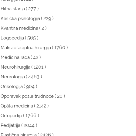
( 277 )
Hitna stanja
( 229 )
Klinička psihologija
( 2 )
Kvantna medicina
( 565 )
Logopedija
( 1760 )
Maksilofacijalna hirurgija
( 42 )
Medicina rada
( 1201 )
Neurohirurgija
( 4463 )
Neurologija
( 904 )
Onkologija
( 20 )
Oporavak posle trudnoće
( 2142 )
Opšta medicina
( 1766 )
Ortopedija
( 2044 )
Pedijatrija
( 2436 )
Plastična hirurgija