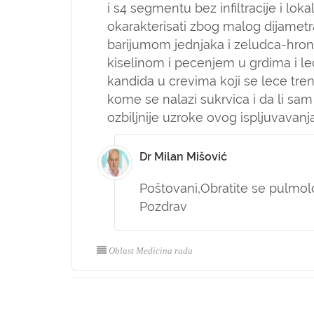
i s4 segmentu bez infiltracije i lo
okarakterisati zbog malog dijametr
barijumom jednjaka i zeludca-hroni
kiselinom i pecenjem u grdima i led
kandida u crevima koji se lece tre
kome se nalazi sukrvica i da li sa
ozbiljnije uzroke ovog ispljuvavanja
Dr Milan Mišović
Poštovani,
Obratite se pulmolog
Pozdrav
Oblast Medicina rada