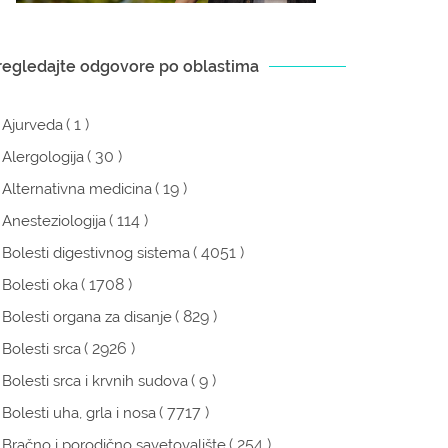
regledajte odgovore po oblastima
( 1 )
Ajurveda
( 30 )
Alergologija
( 19 )
Alternativna medicina
( 114 )
Anesteziologija
( 4051 )
Bolesti digestivnog sistema
( 1708 )
Bolesti oka
( 829 )
Bolesti organa za disanje
( 2926 )
Bolesti srca
( 9 )
Bolesti srca i krvnih sudova
( 7717 )
Bolesti uha, grla i nosa
( 254 )
Bračno i porodično savetovalište