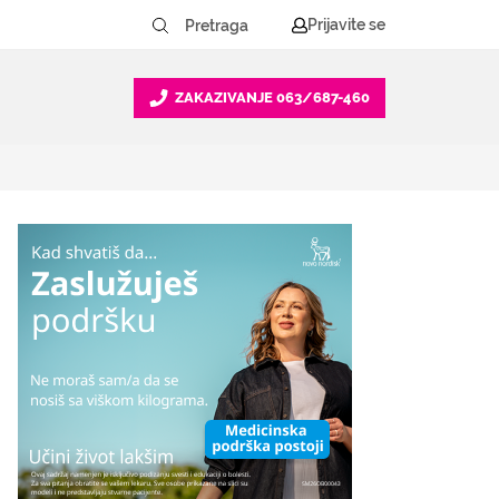
Prijavite se
ZAKAZIVANJE
063/687-460