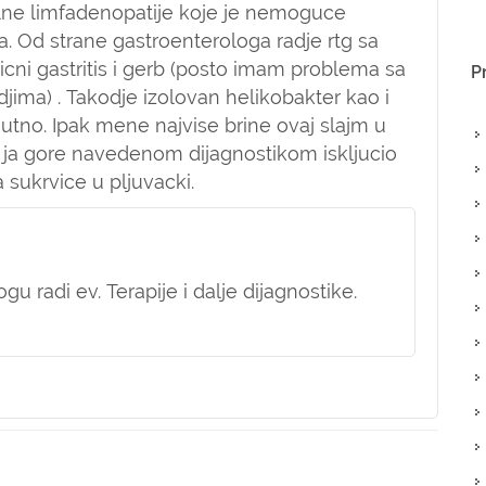
kalne limfadenopatije koje je nemoguce
a. Od strane gastroenterologa radje rtg sa
cni gastritis i gerb (posto imam problema sa
P
jima) . Takodje izolovan helikobakter kao i
nutno. Ipak mene najvise brine ovaj slajm u
m ja gore navedenom dijagnostikom iskljucio
 sukrvice u pljuvacki.
u radi ev. Terapije i dalje dijagnostike.