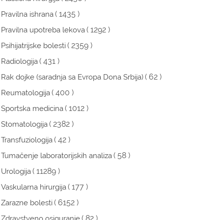
( 1435 )
Pravilna ishrana
( 1292 )
Pravilna upotreba lekova
( 2359 )
Psihijatrijske bolesti
( 431 )
Radiologija
( 62 )
Rak dojke (saradnja sa Evropa Dona Srbija)
( 400 )
Reumatologija
( 1012 )
Sportska medicina
( 2382 )
Stomatologija
( 42 )
Transfuziologija
( 58 )
Tumačenje laboratorijskih analiza
( 11289 )
Urologija
( 177 )
Vaskularna hirurgija
( 6152 )
Zarazne bolesti
( 82 )
Zdravstveno osiguranje