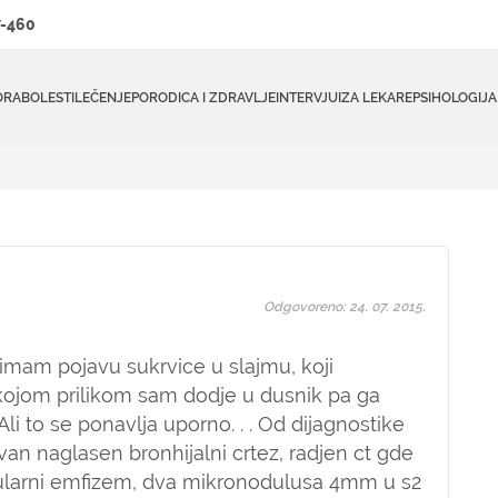
-460
ORA
BOLESTI
LEČENJE
PORODICA I ZDRAVLJE
INTERVJUI
ZA LEKARE
PSIHOLOGIJA
Odgovoreno: 24. 07. 2015.
imam pojavu sukrvice u slajmu, koji
kojom prilikom sam dodje u dusnik pa ga
Ali to se ponavlja uporno. . . Od dijagnostike
van naglasen bronhijalni crtez, radjen ct gde
ularni emfizem, dva mikronodulusa 4mm u s2