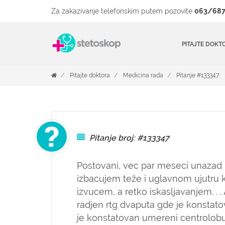
Za zakazivanje telefonskim putem pozovite
063/687
PITAJTE DOKT
Pitajte doktora
Medicina rada
Pitanje #133347
Pitanje broj: #133347
Postovani, vec par meseci unazad 
izbacujem teže i uglavnom ujutru 
izvucem, a retko iskasljavanjem. . . 
radjen rtg dvaputa gde je konstato
je konstatovan umereni centrolob