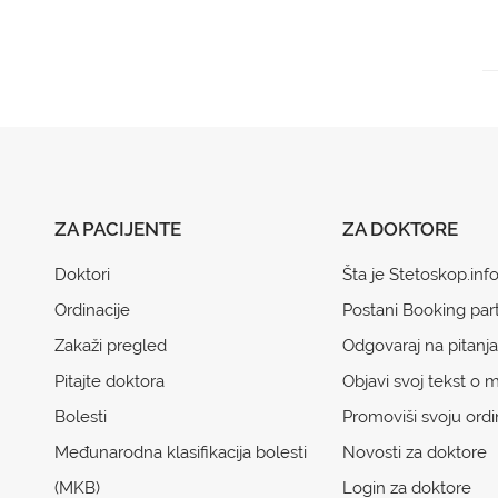
ZA PACIJENTE
ZA DOKTORE
Doktori
Šta je Stetoskop.inf
Ordinacije
Postani Booking par
Zakaži pregled
Odgovaraj na pitanja
Pitajte doktora
Objavi svoj tekst o m
Bolesti
Promoviši svoju ordi
Međunarodna klasifikacija bolesti
Novosti za doktore
(MKB)
Login za doktore