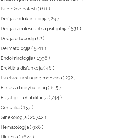
( 611 )
Bubrežne bolesti
( 29 )
Dečija endokrinologija
( 531 )
Dečija i adolescentna psihijatrija
( 2 )
Dečija ortopedija
( 5211 )
Dermatologija
( 1996 )
Endokrinologija
( 46 )
Erektilna disfunkcija
( 232 )
Estetska i antiaging medicina
( 165 )
Fitness i bodybuilding
( 744 )
Fizijatrija i rehabilitacija
( 157 )
Genetika
( 20742 )
Ginekologija
( 938 )
Hematologija
( 1622 )
Hirurgija