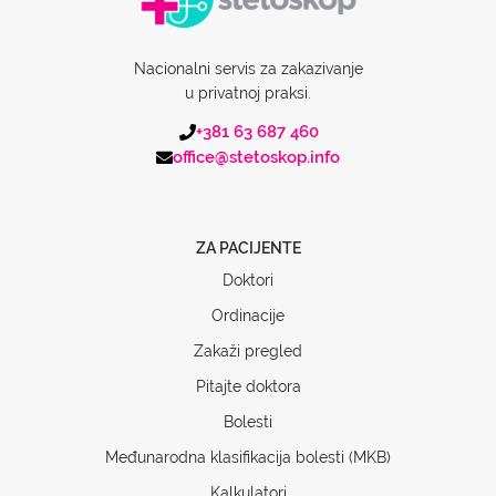
Nacionalni servis za zakazivanje
u privatnoj praksi.
+381 63 687 460
office@stetoskop.info
ZA PACIJENTE
Doktori
Ordinacije
Zakaži pregled
Pitajte doktora
Bolesti
Međunarodna klasifikacija bolesti (MKB)
Kalkulatori