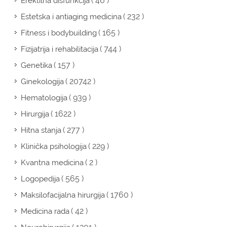
( 46 )
Erektilna disfunkcija
( 232 )
Estetska i antiaging medicina
( 165 )
Fitness i bodybuilding
( 744 )
Fizijatrija i rehabilitacija
( 157 )
Genetika
( 20742 )
Ginekologija
( 939 )
Hematologija
( 1622 )
Hirurgija
( 277 )
Hitna stanja
( 229 )
Klinička psihologija
( 2 )
Kvantna medicina
( 565 )
Logopedija
( 1760 )
Maksilofacijalna hirurgija
( 42 )
Medicina rada