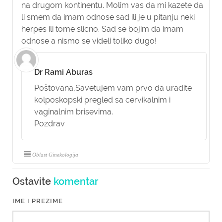
na drugom kontinentu. Molim vas da mi kazete da
li smem da imam odnose sad ili je u pitanju neki
herpes ili tome slicno. Sad se bojim da imam
odnose a nismo se videli toliko dugo!
Dr Rami Aburas
Poštovana,
Savetujem vam prvo da uradite
kolposkopski pregled sa cervikalnim i
vaginalnim brisevima.
Pozdrav
Oblast Ginekologija
Ostavite
komentar
IME I PREZIME