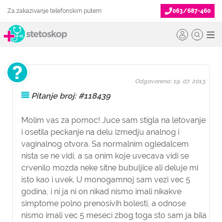
Za zakazivanje telefonskim putem
063/687-460
Odgovoreno: 19. 07. 2013.
Pitanje broj: #118439
Molim vas za pomoc! Juce sam stigla na letovanje
i osetila peckanje na delu izmedju analnog i
vaginalnog otvora. Sa normalnim ogledalcem
nista se ne vidi, a sa onim koje uvecava vidi se
crvenilo mozda neke sitne bubuljice ali deluje mi
isto kao i uvek. U monogamnoj sam vezi vec 5
godina, i ni ja ni on nikad nismo imali nikakve
simptome polno prenosivih bolesti, a odnose
nismo imali vec 5 meseci zbog toga sto sam ja bila