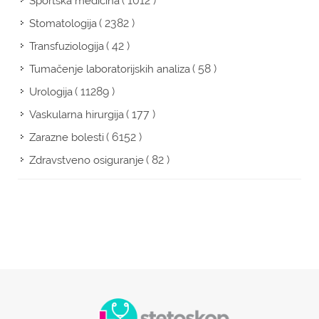
( 1012 )
Sportska medicina
( 2382 )
Stomatologija
( 42 )
Transfuziologija
( 58 )
Tumačenje laboratorijskih analiza
( 11289 )
Urologija
( 177 )
Vaskularna hirurgija
( 6152 )
Zarazne bolesti
( 82 )
Zdravstveno osiguranje