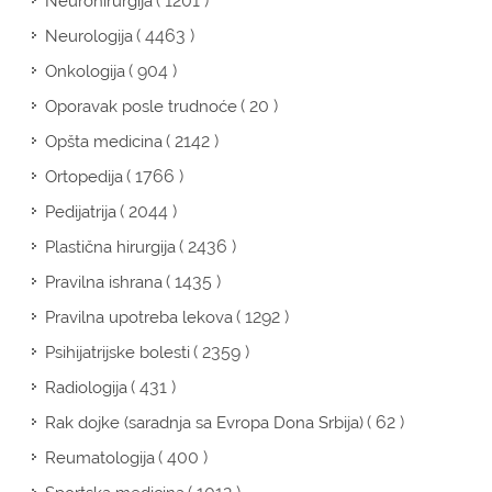
( 1201 )
Neurohirurgija
( 4463 )
Neurologija
( 904 )
Onkologija
( 20 )
Oporavak posle trudnoće
( 2142 )
Opšta medicina
( 1766 )
Ortopedija
( 2044 )
Pedijatrija
( 2436 )
Plastična hirurgija
( 1435 )
Pravilna ishrana
( 1292 )
Pravilna upotreba lekova
( 2359 )
Psihijatrijske bolesti
( 431 )
Radiologija
( 62 )
Rak dojke (saradnja sa Evropa Dona Srbija)
( 400 )
Reumatologija