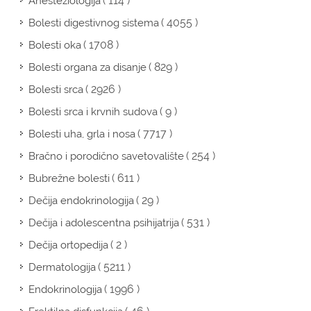
( 114 )
Anesteziologija
( 4055 )
Bolesti digestivnog sistema
( 1708 )
Bolesti oka
( 829 )
Bolesti organa za disanje
( 2926 )
Bolesti srca
( 9 )
Bolesti srca i krvnih sudova
( 7717 )
Bolesti uha, grla i nosa
( 254 )
Bračno i porodično savetovalište
( 611 )
Bubrežne bolesti
( 29 )
Dečija endokrinologija
( 531 )
Dečija i adolescentna psihijatrija
( 2 )
Dečija ortopedija
( 5211 )
Dermatologija
( 1996 )
Endokrinologija