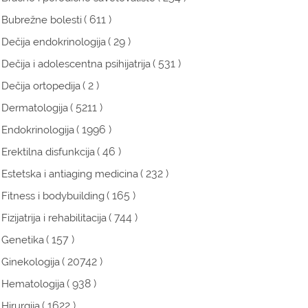
( 611 )
Bubrežne bolesti
( 29 )
Dečija endokrinologija
( 531 )
Dečija i adolescentna psihijatrija
( 2 )
Dečija ortopedija
( 5211 )
Dermatologija
( 1996 )
Endokrinologija
( 46 )
Erektilna disfunkcija
( 232 )
Estetska i antiaging medicina
( 165 )
Fitness i bodybuilding
( 744 )
Fizijatrija i rehabilitacija
( 157 )
Genetika
( 20742 )
Ginekologija
( 938 )
Hematologija
( 1622 )
Hirurgija