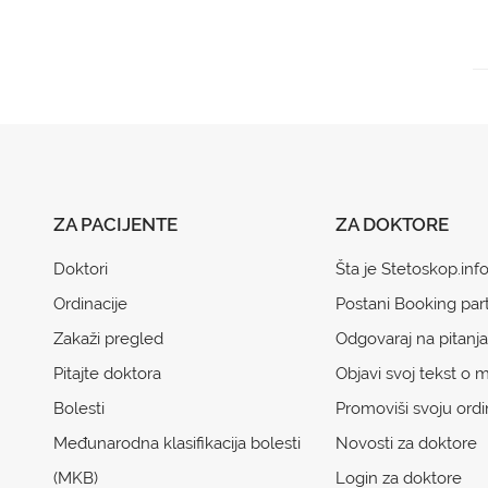
ZA PACIJENTE
ZA DOKTORE
Doktori
Šta je Stetoskop.inf
Ordinacije
Postani Booking par
Zakaži pregled
Odgovaraj na pitanja
Pitajte doktora
Objavi svoj tekst o m
Bolesti
Promoviši svoju ordi
Međunarodna klasifikacija bolesti
Novosti za doktore
(MKB)
Login za doktore