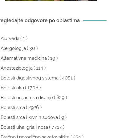
regledajte odgovore po oblastima
( 1 )
Ajurveda
( 30 )
Alergologija
( 19 )
Alternativna medicina
( 114 )
Anesteziologija
( 4051 )
Bolesti digestivnog sistema
( 1708 )
Bolesti oka
( 829 )
Bolesti organa za disanje
( 2926 )
Bolesti srca
( 9 )
Bolesti srca i krvnih sudova
( 7717 )
Bolesti uha, grla i nosa
( 254 )
Bračno i porodično savetovalište