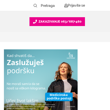
Prijavite se
ZAKAZIVANJE
063/687-460