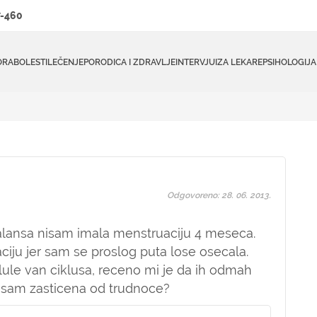
-460
ORA
BOLESTI
LEČENJE
PORODICA I ZDRAVLJE
INTERVJUI
ZA LEKARE
PSIHOLOGIJA
Odgovoreno: 28. 06. 2013.
lansa nisam imala menstruaciju 4 meseca.
ciju jer sam se proslog puta lose osecala.
lule van ciklusa, receno mi je da ih odmah
li sam zasticena od trudnoce?