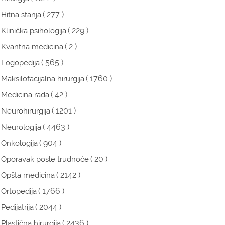
( 277 )
Hitna stanja
( 229 )
Klinička psihologija
( 2 )
Kvantna medicina
( 565 )
Logopedija
( 1760 )
Maksilofacijalna hirurgija
( 42 )
Medicina rada
( 1201 )
Neurohirurgija
( 4463 )
Neurologija
( 904 )
Onkologija
( 20 )
Oporavak posle trudnoće
( 2142 )
Opšta medicina
( 1766 )
Ortopedija
( 2044 )
Pedijatrija
( 2436 )
Plastična hirurgija