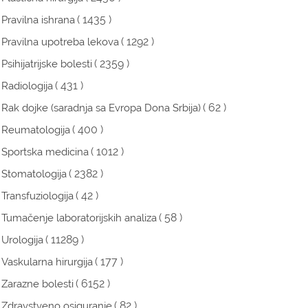
( 1435 )
Pravilna ishrana
( 1292 )
Pravilna upotreba lekova
( 2359 )
Psihijatrijske bolesti
( 431 )
Radiologija
( 62 )
Rak dojke (saradnja sa Evropa Dona Srbija)
( 400 )
Reumatologija
( 1012 )
Sportska medicina
( 2382 )
Stomatologija
( 42 )
Transfuziologija
( 58 )
Tumačenje laboratorijskih analiza
( 11289 )
Urologija
( 177 )
Vaskularna hirurgija
( 6152 )
Zarazne bolesti
( 82 )
Zdravstveno osiguranje