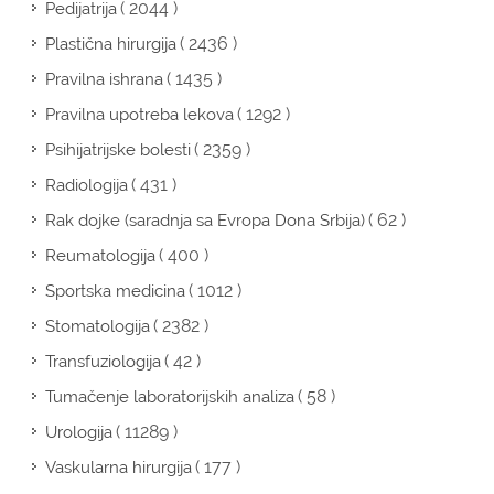
( 2044 )
Pedijatrija
( 2436 )
Plastična hirurgija
( 1435 )
Pravilna ishrana
( 1292 )
Pravilna upotreba lekova
( 2359 )
Psihijatrijske bolesti
( 431 )
Radiologija
( 62 )
Rak dojke (saradnja sa Evropa Dona Srbija)
( 400 )
Reumatologija
( 1012 )
Sportska medicina
( 2382 )
Stomatologija
( 42 )
Transfuziologija
( 58 )
Tumačenje laboratorijskih analiza
( 11289 )
Urologija
( 177 )
Vaskularna hirurgija