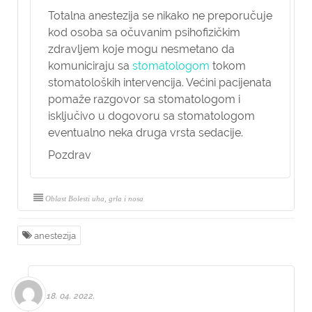
Totalna anestezija se nikako ne preporučuje
kod osoba sa očuvanim psihofizičkim
zdravljem koje mogu nesmetano da
komuniciraju sa
stomatologom
tokom
stomatoloških intervencija. Većini pacijenata
pomaže razgovor sa stomatologom i
isključivo u dogovoru sa stomatologom
eventualno neka druga vrsta sedacije.
Pozdrav
Oblast Bolesti uha, grla i nosa
anestezija
18. 04. 2022.