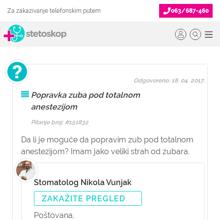
Za zakazivanje telefonskim putem
063/687-460
Odgovoreno: 18. 04. 2017.
Popravka zuba pod totalnom
anestezijom
Pitanje broj: #151832
Da li je moguće da popravim zub pod totalnom
anestezijom? Imam jako veliki strah od zubara.
Stomatolog Nikola Vunjak
ZAKAŽITE PREGLED
Poštovana,