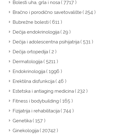
( 7717 )
Bolesti uha, grla i nosa
( 254 )
Bračno i porodično savetovalište
( 611 )
Bubrežne bolesti
( 29 )
Dečija endokrinologija
( 531 )
Dečija i adolescentna psihijatrija
( 2 )
Dečija ortopedija
( 5211 )
Dermatologija
( 1996 )
Endokrinologija
( 46 )
Erektilna disfunkcija
( 232 )
Estetska i antiaging medicina
( 165 )
Fitness i bodybuilding
( 744 )
Fizijatrija i rehabilitacija
( 157 )
Genetika
( 20742 )
Ginekologija