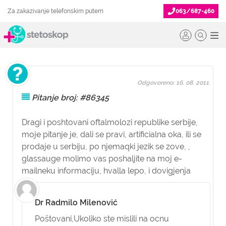
Za zakazivanje telefonskim putem
063/687-460
Odgovoreno: 16. 08. 2011.
Pitanje broj: #86345
Dragi i poshtovani oftalmolozi republike serbije,
moje pitanje je, dali se pravi, artificialna oka, ili se
prodaje u serbiju, po njemaqki jezik se zove, ,
glassauge molimo vas poshaljite na moj e-
mailneku informaciju, hvalla lepo, i dovigjenja
Dr Radmilo Milenović
Poštovani,
Ukoliko ste mislili na ocnu