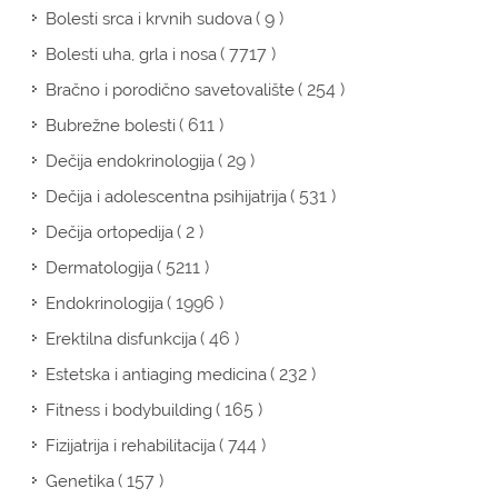
( 9 )
Bolesti srca i krvnih sudova
( 7717 )
Bolesti uha, grla i nosa
( 254 )
Bračno i porodično savetovalište
( 611 )
Bubrežne bolesti
( 29 )
Dečija endokrinologija
( 531 )
Dečija i adolescentna psihijatrija
( 2 )
Dečija ortopedija
( 5211 )
Dermatologija
( 1996 )
Endokrinologija
( 46 )
Erektilna disfunkcija
( 232 )
Estetska i antiaging medicina
( 165 )
Fitness i bodybuilding
( 744 )
Fizijatrija i rehabilitacija
( 157 )
Genetika