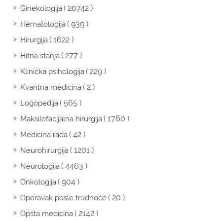
( 20742 )
Ginekologija
( 939 )
Hematologija
( 1622 )
Hirurgija
( 277 )
Hitna stanja
( 229 )
Klinička psihologija
( 2 )
Kvantna medicina
( 565 )
Logopedija
( 1760 )
Maksilofacijalna hirurgija
( 42 )
Medicina rada
( 1201 )
Neurohirurgija
( 4463 )
Neurologija
( 904 )
Onkologija
( 20 )
Oporavak posle trudnoće
( 2142 )
Opšta medicina