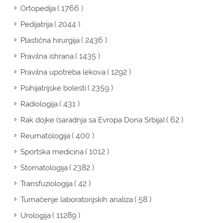
( 1766 )
Ortopedija
( 2044 )
Pedijatrija
( 2436 )
Plastična hirurgija
( 1435 )
Pravilna ishrana
( 1292 )
Pravilna upotreba lekova
( 2359 )
Psihijatrijske bolesti
( 431 )
Radiologija
( 62 )
Rak dojke (saradnja sa Evropa Dona Srbija)
( 400 )
Reumatologija
( 1012 )
Sportska medicina
( 2382 )
Stomatologija
( 42 )
Transfuziologija
( 58 )
Tumačenje laboratorijskih analiza
( 11289 )
Urologija