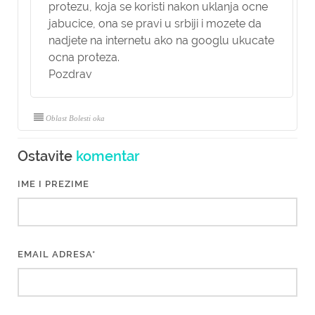
protezu, koja se koristi nakon uklanja ocne
jabucice, ona se pravi u srbiji i mozete da
nadjete na internetu ako na googlu ukucate
ocna proteza.
Pozdrav
Oblast Bolesti oka
Ostavite
komentar
IME I PREZIME
EMAIL ADRESA*