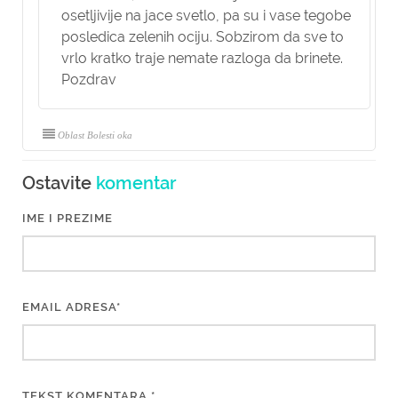
osetljivije na jace svetlo, pa su i vase tegobe
posledica zelenih ociju. Sobzirom da sve to
vrlo kratko traje nemate razloga da brinete.
Pozdrav
Oblast Bolesti oka
Ostavite
komentar
IME I PREZIME
EMAIL ADRESA*
TEKST KOMENTARA *