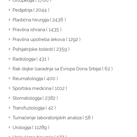
( 1766 )
Ortopedija
( 2044 )
Pedijatrija
( 2436 )
Plastična hirurgija
( 1435 )
Pravilna ishrana
( 1292 )
Pravilna upotreba lekova
( 2359 )
Psihijatrijske bolesti
( 431 )
Radiologija
( 62 )
Rak dojke (saradnja sa Evropa Dona Srbija)
( 400 )
Reumatologija
( 1012 )
Sportska medicina
( 2382 )
Stomatologija
( 42 )
Transfuziologija
( 58 )
Tumačenje laboratorijskih analiza
( 11289 )
Urologija