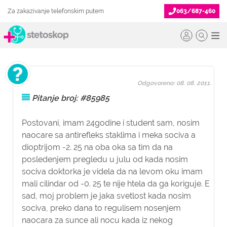
Za zakazivanje telefonskim putem
063/687-460
Odgovoreno: 08. 08. 2011.
Pitanje broj: #85985
Postovani, imam 24godine i student sam, nosim
naocare sa antirefleks staklima i meka sociva a
dioptrijom -2. 25 na oba oka sa tim da na
posledenjem pregledu u julu od kada nosim
sociva doktorka je videla da na levom oku imam
mali cilindar od -0. 25 te nije htela da ga koriguje. E
sad, moj problem je jaka svetlost kada nosim
sociva, preko dana to regulisem nosenjem
naocara za sunce ali nocu kada iz nekog