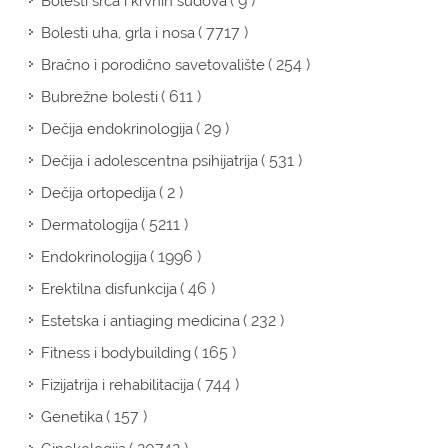
( 9 )
Bolesti srca i krvnih sudova
( 7717 )
Bolesti uha, grla i nosa
( 254 )
Bračno i porodično savetovalište
( 611 )
Bubrežne bolesti
( 29 )
Dečija endokrinologija
( 531 )
Dečija i adolescentna psihijatrija
( 2 )
Dečija ortopedija
( 5211 )
Dermatologija
( 1996 )
Endokrinologija
( 46 )
Erektilna disfunkcija
( 232 )
Estetska i antiaging medicina
( 165 )
Fitness i bodybuilding
( 744 )
Fizijatrija i rehabilitacija
( 157 )
Genetika