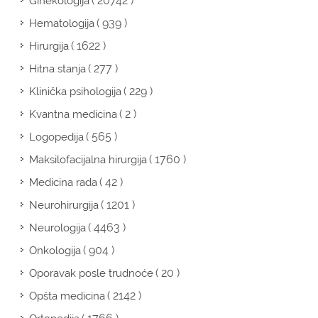
( 20742 )
Ginekologija
( 939 )
Hematologija
( 1622 )
Hirurgija
( 277 )
Hitna stanja
( 229 )
Klinička psihologija
( 2 )
Kvantna medicina
( 565 )
Logopedija
( 1760 )
Maksilofacijalna hirurgija
( 42 )
Medicina rada
( 1201 )
Neurohirurgija
( 4463 )
Neurologija
( 904 )
Onkologija
( 20 )
Oporavak posle trudnoće
( 2142 )
Opšta medicina