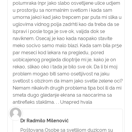
polumraka (npr jako slabo osvetljene ulice udjem
u prostoriju sa normalnim svetlom i kada sam
umorna jako) kad jako trepcem par puta mi slika u
uglovima vidnog polja zadrhti kao da treba da se
ispravi i posle toga je sve ok, valjda dok se
naviknem. Osecaj je kao kada naopako stavite
meko socivo samo malo blazi. Kada sam bila pr5e
par meseci kod lekara na pregledu, pored
uobicajenog pregleda dioptrije mi je, kako je on
rekao, slikao oko i tada je bilo sve ok. Da li bi moj
problem mogao biti samo osetljivost na jaku
svetlost s obzirom da imam jako svetle zelene oci?
Nemam nikakvih drugih problema tipa bol ili da mi
smeta dugo gledanje ekrana sa naocarima sa
antirefleks staklima. . . Unapred hvala
Dr Radmilo Milenović
Poštovana,
Osobe sa svetlijom duzicom su