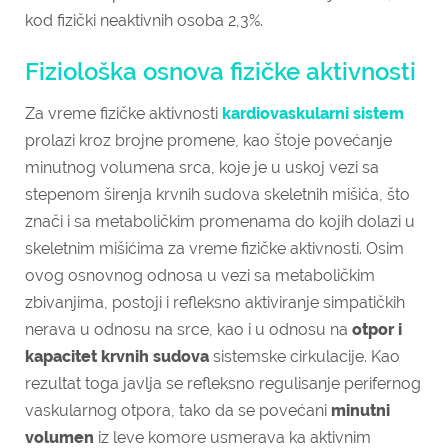
kod fizički neaktivnih osoba 2,3%.
Fiziološka osnova fizičke aktivnosti
Za vreme fizičke aktivnosti
kardiovaskularni sistem
prolazi kroz brojne promene, kao štoje povećanje
minutnog volumena srca, koje je u uskoj vezi sa
stepenom širenja krvnih sudova skeletnih mišića, što
znači i sa metaboličkim promenama do kojih dolazi u
skeletnim mišićima za vreme fizičke aktivnosti. Osim
ovog osnovnog odnosa u vezi sa metaboličkim
zbivanjima, postoji i refleksno aktiviranje simpatičkih
nerava u odnosu na srce, kao i u odnosu na
otpor i
kapacitet krvnih sudova
sistemske cirkulacije. Kao
rezultat toga javlja se refleksno regulisanje perifernog
vaskularnog otpora, tako da se povećani
minutni
volumen
iz leve komore usmerava ka aktivnim