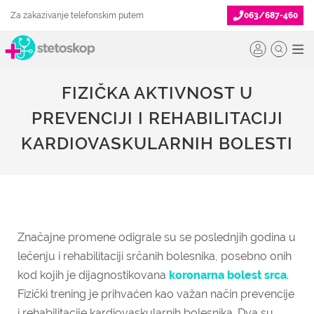
Za zakazivanje telefonskim putem
063/687-460
FIZIČKA AKTIVNOST U
PREVENCIJI I REHABILITACIJI
KARDIOVASKULARNIH BOLESTI
Značajne promene odigrale su se poslednjih godina u
lečenju i rehabilitaciji srčanih bolesnika, posebno onih
kod kojih je dijagnostikovana
koronarna bolest srca
.
Fizički trening je prihvaćen kao važan način prevencije
i rehabilitacije kardiovaskularnih bolesnika. Dva su