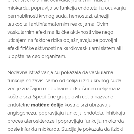
miokardu, popravlja se funkcija endotela i u očuvanju
permabilnosti krvnog suda, hemostazi, atheziji
leukocita i antiinflamatornim reakcijama. Ovim
vaskularnim efektima fizičke aktivnosti više nego
uticajem na faktore rizika objašnjavaju se povoljni
efekti fizičke aktivnosti na kardiovaskularni sistem ali i
u opšte na ceo organizam.
Nedavna istraživanja su pokazala da vaskularna
funkcija ne zavisi samo od ćelija u zidu krvnog suda
već je značajno modulirana cirkulišućim ćelijama iz
koštne srži. Specifične grupe ovih ćelija nazvane
endotelne
matične ćelije
kostne srži ubrzavaju
angiogenezu, popravljaju funkciju endotela, inhibiraju
proces ateroskleroze i popravljaju funkciju miokarda
posle infarkta miokarda. Studija je pokazala da fizički