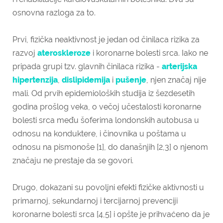
osnovna razloga za to.
Prvi, fizička neaktivnost je jedan od činilaca rizika za
razvoj
ateroskleroze
i koronarne bolesti srca. Iako ne
pripada grupi tzv. glavnih činilaca rizika -
arterijska
hipertenzija
,
dislipidemija
i
pušenje
, njen značaj nije
mali. Od prvih epidemioloških studija iz šezdesetih
godina prošlog veka, o večoj učestalosti koronarne
bolesti srca među šoferima londonskih autobusa u
odnosu na konduktere, i činovnika u poštama u
odnosu na pismonoše [1], do današnjih [2,3] o njenom
značaju ne prestaje da se govori.
Drugo, dokazani su povoljni efekti fizičke aktivnosti u
primarnoj, sekundarnoj i tercijarnoj prevenciji
koronarne bolesti srca [4,5] i opšte je prihvaćeno da je