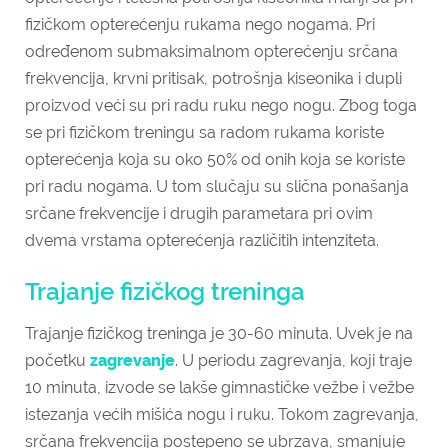
fizičkom opterećenju rukama nego nogama. Pri
određenom submaksimalnom opterećenju srčana
frekvencija, krvni pritisak, potrošnja kiseonika i dupli
proizvod veći su pri radu ruku nego nogu. Zbog toga
se pri fizičkom treningu sa radom rukama koriste
opterećenja koja su oko 50% od onih koja se koriste
pri radu nogama. U tom slučaju su slična ponašanja
srčane frekvencije i drugih parametara pri ovim
dvema vrstama opterećenja različitih intenziteta.
Trajanje fizičkog treninga
Trajanje fizičkog treninga je 30-60 minuta. Uvek je na
početku
zagrevanje
. U periodu zagrevanja, koji traje
10 minuta, izvode se lakše gimnastičke vežbe i vežbe
istezanja većih mišića nogu i ruku. Tokom zagrevanja,
srčana frekvencija postepeno se ubrzava, smanjuje