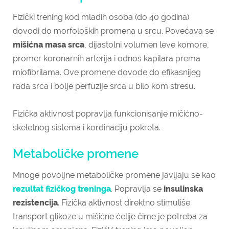
Fizički trening kod mlađih osoba (do 40 godina)
dovodi do morfoloških promena u srcu. Povećava se
mišićna masa srca
, dijastolni volumen leve komore,
promer koronarnih arterija i odnos kapilara prema
miofibrilama. Ove promene dovode do efikasnijeg
rada srca i bolje perfuzije srca u bilo kom stresu.
Fizička aktivnost popravlja funkcionisanje mičićno-
skeletnog sistema i kordinaciju pokreta.
Metaboličke promene
Mnoge povoljne metaboličke promene javljaju se kao
rezultat fizičkog treninga
. Popravlja se
insulinska
rezistencija
. Fizička aktivnost direktno stimuliše
transport glikoze u mišićne ćelije čime je potreba za