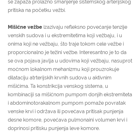
se zapaža prolazno smanjenje sistemskog arterijskog
pritiska na početku vežbi.
Mišićne vežbe
izazivaju refleksno povećanje tenzije
venskih sudova i u ekstremitetima koji vežbaju, i u
onima koji ne vežbaju, što traje tokom cele vežbe i
proporcionalno je težini vežbe. Interesantno je to da
se ova pojava javlja u udovima koji vežbaju, nasuprot
moćnom lokalnom mehanizmu koji prouzrokuje
dilataciju atrterijskih krvnih sudova u aktivnim
mišićima. Ta konstrikcija venskog sistema, u
kombinaciji sa mišićnom pumpom donjih ekstremiteta
i abdominotorakalnom pumpom pomaže povratak
venske krvi i održava ili povećava pritisak punjenja
desne komore, povećava pulmonaini volumen krvi i
doprinosi pritisku punjenja leve komore.