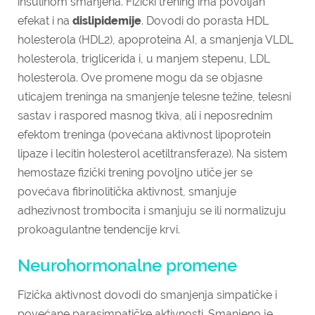
insulinom smanjena. Fizički trening ima povoljan
efekat i na
dislipidemije
. Dovodi do porasta HDL
holesterola (HDL2), apoproteina AI, a smanjenja VLDL
holesterola, triglicerida i, u manjem stepenu, LDL
holesterola. Ove promene mogu da se objasne
uticajem treninga na smanjenje telesne težine, telesni
sastav i raspored masnog tkiva, ali i neposrednim
efektom treninga (povećana aktivnost lipoprotein
lipaze i lecitin holesterol acetiltransferaze). Na sistem
hemostaze fizički trening povoljno utiče jer se
povećava fibrinolitička aktivnost, smanjuje
adhezivnost trombocita i smanjuju se ili normalizuju
prokoagulantne tendencije krvi.
Neurohormonalne promene
Fizička aktivnost dovodi do smanjenja simpatičke i
povećane parasimpatičke aktivnosti. Smanjeno je