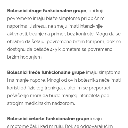
Bolesnici druge funkcionalne grupe
, oni koji
povremeno imaju blaže simptome pri običnim
naporima ili stresu, ne smeju imati intenzivnije
aktivnosti, trčanje na primer, bez kontrole. Mogu da se
ohrabre da šetaju, povremeno bržim tempom, dok ne
dostignu da pešače 4-5 kilometara sa povremeno
bržim hodanjem.
Bolesnici treće funkcionalne grupe
imaju simptome
i na manje napore. Mnogi od ovih bolesnika neče imati
koristi od fizičkog treninga, a ako im se preporuči
pešačenje mora da bude manjeg intenziteta pod
strogim medicinskim nadzorom.
Bolesnici četvrte funkcionalne grupe
imaju
simptome čak i kad miruju. Dok se odgovarajućim