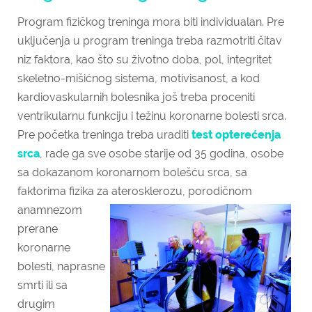
Program fizičkog treninga mora biti individualan. Pre
uključenja u program treninga treba razmotriti čitav
niz faktora, kao što su životno doba, pol, integritet
skeletno-mišićnog sistema, motivisanost, a kod
kardiovaskularnih bolesnika još treba proceniti
ventrikularnu funkciju i težinu koronarne bolesti srca.
Pre početka treninga treba uraditi
test opterećenja
srca
, rade ga sve osobe starije od 35 godina, osobe
sa dokazanom koronarnom bolešću srca, sa
faktorima fizika za aterosklerozu, porodičnom
anamnezom
prerane
koronarne
bolesti, naprasne
smrti ili sa
drugim