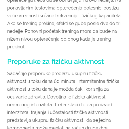
opterećenja treba da se obnavljaju na 6-8 nedelja. Na
ponavljanim testovima opterećenja bolesnici postižu
veće vrednosti srčane frekvencije i fizičkog kapaciteta.
Ako se trening prekine, efekti se gube posle dve do tri
nedelje. Ponovni početak treninga mora da bude na
nižem nivou opterećenja od onog kada je trening
prekinut.
Preporuke za fizičku aktivnost
Sadašnje preporuke predlažu ukupnu fizičku
aktivnost u toku dana 60 minuta. Intermitentna fizička
aktivnost u toku dana je možda čak i korisnija za
očuvanje zdravlja. Dovoljna je fizička aktivnost
umerenog intenziteta. Treba istaći i to da proizvod
intenziteta, trajanja i učestalosti fizičke aktivnosti
predstavlja ukupnu fizičku aktivnost i da se jedna
komponenta može menjati na račun druge dve.