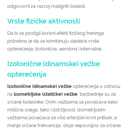
odgovorni za razvoj malignih bolesti.
Vrste fizičke aktivnosti
Da bi se postigli korisni efekti fizičkog treninga
potrebno je da se kombinuju sledeće vrste
opterećenja: izotonična, aerobna i intervalna.
Izotonične (dinamske) vežbe
opterećenja
Izotonične (dinamske) vežbe
opterećenja u odnosu
na
izometrijske (statičke) vežbe
, bezbednije su za
srčane bolesnike. Ovim vežbama se povećava kako
mišićna snaga, tako i izdržljivost. Izometrijskim
vežbama povećava se više arterijski krvni pritisak, a
manje srčana frekvencija, stoje nepovoljno za srčane