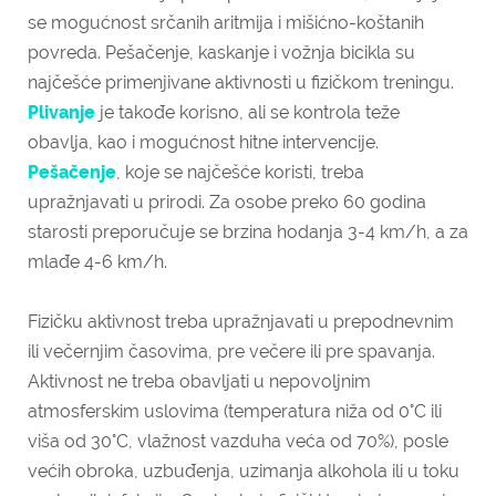
se mogućnost srčanih aritmija i mišićno-koštanih
povreda. Pešačenje, kaskanje i vožnja bicikla su
najčešće primenjivane aktivnosti u fizičkom treningu.
Plivanje
je takođe korisno, ali se kontrola teže
obavlja, kao i mogućnost hitne intervencije.
Pešačenje
, koje se najčešće koristi, treba
upražnjavati u prirodi. Za osobe preko 60 godina
starosti preporučuje se brzina hodanja 3-4 km/h, a za
mlađe 4-6 km/h.
Fizičku aktivnost treba upražnjavati u prepodnevnim
ili večernjim časovima, pre večere ili pre spavanja.
Aktivnost ne treba obavljati u nepovoljnim
atmosferskim uslovima (temperatura niža od 0°C ili
viša od 30°C, vlažnost vazduha veća od 70%), posle
većih obroka, uzbuđenja, uzimanja alkohola ili u toku