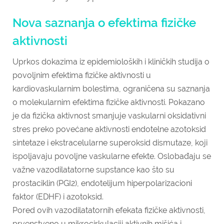
Nova saznanja o efektima fizičke
aktivnosti
Uprkos dokazima iz epidemioloških i kliničkih studija o
povoljnim efektima fizičke aktivnosti u
kardiovaskularnim bolestima, ograničena su saznanja
o molekularnim efektima fizičke aktivnosti. Pokazano
je da fizička aktivnost smanjuje vaskularni oksidativni
stres preko povećane aktivnosti endotelne azotoksid
sintetaze i ekstracelularne superoksid dismutaze, koji
ispoljavaju povoljne vaskularne efekte. Oslobađaju se
važne vazodilatatorne supstance kao što su
prostaciklin (PGI2), endotelijum hiperpolarizacioni
faktor (EDHF) i azotoksid.
Pored ovih vazodilatatornih efekata fizičke aktivnosti,
prvenstveno u mikrocirkulaciji aktivnih mišića i