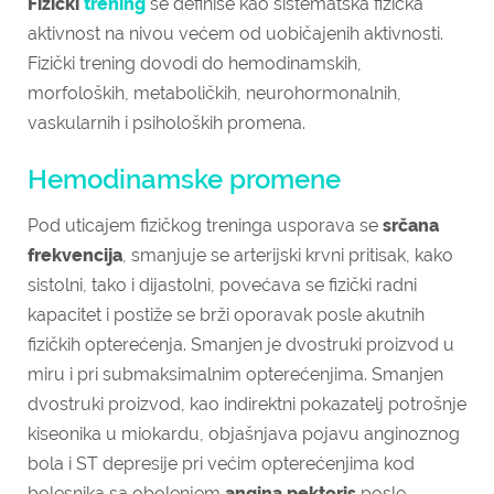
Fizički
trening
se definiše kao sistematska fizička
aktivnost na nivou većem od uobičajenih aktivnosti.
Fizički trening dovodi do hemodinamskih,
morfoloških, metaboličkih, neurohormonalnih,
vaskularnih i psiholoških promena.
Hemodinamske promene
Pod uticajem fizičkog treninga usporava se
srčana
frekvencija
, smanjuje se arterijski krvni pritisak, kako
sistolni, tako i dijastolni, povećava se fizički radni
kapacitet i postiže se brži oporavak posle akutnih
fizičkih opterećenja. Smanjen je dvostruki proizvod u
miru i pri submaksimalnim opterećenjima. Smanjen
dvostruki proizvod, kao indirektni pokazatelj potrošnje
kiseonika u miokardu, objašnjava pojavu anginoznog
bola i ST depresije pri većim opterećenjima kod
bolesnika sa obolenjem
angina pektoris
posle