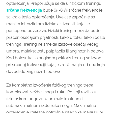
opterećenja. Preporučuje se da u fizičkom treningu
srčana frekvencija
bude 65-85% srčane frekvencije
sa kraja testa opterećenja. Uvek se započinje sa
manjim intenzitetom fizičke aktivnosti, koja se
postepeno povećava. Fizički trening mora da bude
praćen osečajem prijatnosti, kako u toku, tako i posle
treninga. Trening ne srne da izazove osečaj večeg
umora, malaksalosti, palpitacija ili anginoznih bolova.
Kod bolesnika sa anginom pektoris trening se izvodi
pri srčanoj frekvenciji koja je za 10 manja od one koja
dovodi do anginoznih bolova.
Za kompletno izvođenje fizičkog treninga treba
kombinovati vežbe i nogu i ruku. Postoji razlika u
fiziološkom odgovoru pri maksimalnom i
submaksimalnom radu ruku i nogu. Maksimalno
opterećenje i telesna potrošnja kiseonika manji su pri