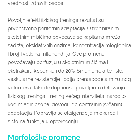
vrednosti zdravih osoba.
Povoljni efekti fizičkog treninga rezultat su
prvenstveno perifernih adaptacija. U treniniranim
skeletnim mišićima povećava se kapilarna mreža,
sadržaj oksidativnih enzima, koncentracija mioglobina
i broj i veličina mitohondrija. Ove promene
povećavaju perfuziju u skeletnim mišićima i
ekstrakciju kiseonika i do 20%. Smanjenje arterijske
vaskularne rezistencije i bolja preraspodela minutnog
volumena, takođe doprinose povoljnom delovanju
fizičkog treninga. Trening većeg intenziteta, naročito
kod mlađih osoba, dovodi i do centralnih (srčanih)
adaptacija. Popravlja se oksigenacija miokarda i
sistolna funkcija u opterećenju.
Morfološke promene