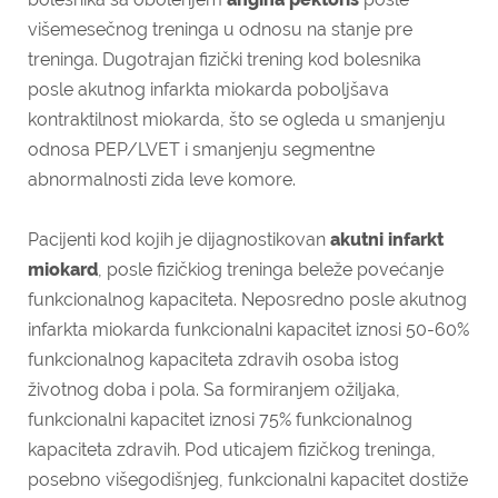
višemesečnog treninga u odnosu na stanje pre
treninga. Dugotrajan fizički trening kod bolesnika
posle akutnog infarkta miokarda poboljšava
kontraktilnost miokarda, što se ogleda u smanjenju
odnosa PEP/LVET i smanjenju segmentne
abnormalnosti zida leve komore.
Pacijenti kod kojih je dijagnostikovan
akutni infarkt
miokard
, posle fizičkiog treninga beleže povećanje
funkcionalnog kapaciteta. Neposredno posle akutnog
infarkta miokarda funkcionalni kapacitet iznosi 50-60%
funkcionalnog kapaciteta zdravih osoba istog
životnog doba i pola. Sa formiranjem ožiljaka,
funkcionalni kapacitet iznosi 75% funkcionalnog
kapaciteta zdravih. Pod uticajem fizičkog treninga,
posebno višegodišnjeg, funkcionalni kapacitet dostiže