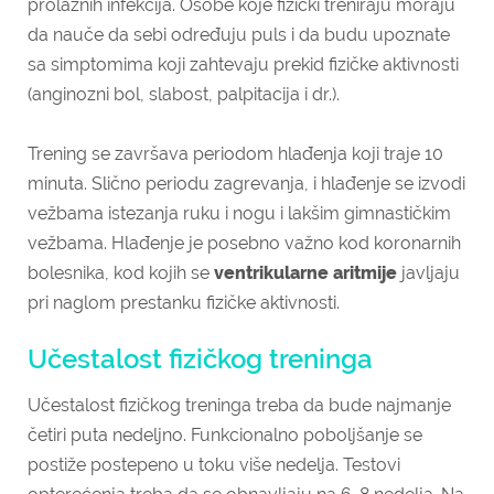
prolaznih infekcija. Osobe koje fizički treniraju moraju
da nauče da sebi određuju puls i da budu upoznate
sa simptomima koji zahtevaju prekid fizičke aktivnosti
(anginozni bol, slabost, palpitacija i dr.).
Trening se završava periodom hlađenja koji traje 10
minuta. Slično periodu zagrevanja, i hlađenje se izvodi
vežbama istezanja ruku i nogu i lakšim gimnastičkim
vežbama. Hlađenje je posebno važno kod koronarnih
bolesnika, kod kojih se
ventrikularne aritmije
javljaju
pri naglom prestanku fizičke aktivnosti.
Učestalost fizičkog treninga
Učestalost fizičkog treninga treba da bude najmanje
četiri puta nedeljno. Funkcionalno poboljšanje se
postiže postepeno u toku više nedelja. Testovi