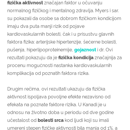
fizička aktivnost
značajan faktor u očuvanju
normalnog fizičkog i mentalnog zdravlja. Myers i sar.
su pokazali da osobe sa dobrom fizičkom kondicijom
imaju dva puta manji rizik od pojave
kardiovaskularnih bolesti, čak i u prisustvu glavnih
faktora fizika: arterijske hipertenzije, šećerne bolesti,
pušenja, hiperlipoproteinemije,
gojaznost
i dr. Ovi
rezultati pokazuju da je
fizička kondicija
značajnija za
procenu mogućnosti nastanka kardiovaskularnih
komplikacija od poznatih faktora rizika.
Drugim rečima, ovi rezultati ukazuju da fizička
aktivnost ispoljava povoljne efekte nezavisno od
efekata na poznate faktore rizika. U Kanadi je u
odnosu na životno doba u periodu od dve godine
učestalost od
bolesti srca
kod ljudi koji su imali
umereni stepen fizičke aktivnosti bila manja od 1%, a