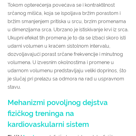
Tokom opterećenja povećava se i kontraktilnost
srčanog mišića, koja se ispoljava bržim porastom i
bržim smanjenjem pritiska u srcu, brzim promenama
u dimenzijama srca. Ubrzano je istiskivanje krvi iz srca.
Ukupni efekat tih promena je to da se izbaci skoro isti
udarni volumen u kraćem sistolnom intervalu,
dozvoljavajući porast srčane frekvencije i minutnog
volumena. U izvesnim okolnostima i promene u
udarnom volumenu predstavljaju veliki doprinos, što
je slučaj pri prelazu sa odmora na rad u uspravnom
stavu.
Mehanizmi povoljnog dejstva
fizičkog treninga na
kardiovaskularni sistem