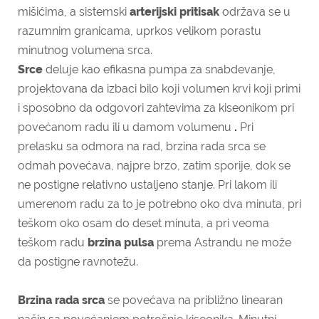
mišićima, a sistemski
arterijski pritisak
održava se u
razumnim granicama, uprkos velikom porastu
minutnog volumena srca.
Srce
deluje kao efikasna pumpa za snabdevanje,
projektovana da izbaci bilo koji volumen krvi koji primi
i sposobno da odgovori zahtevima za kiseonikom pri
povećanom radu ili u damom volumenu
.
Pri
prelasku sa odmora na rad, brzina rada srca se
odmah povećava, najpre brzo, zatim sporije, dok se
ne postigne relativno ustaljeno stanje. Pri lakom ili
umerenom radu za to je potrebno oko dva minuta, pri
teškom oko osam do deset minuta, a pri veoma
teškom radu
brzina pulsa
prema Astrandu ne može
da postigne ravnotežu.
Brzina rada srca
se povećava na približno linearan