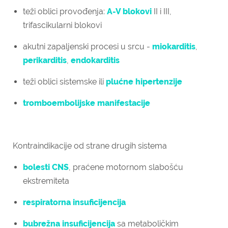
teži oblici provođenja:
A-V blokovi
II i III,
trifascikularni blokovi
akutni zapaljenski procesi u srcu -
miokarditis
,
perikarditis
,
endokarditis
teži oblici sistemske ili
plućne hipertenzije
tromboembolijske manifestacije
Kontraindikacije od strane drugih sistema
bolesti CNS
, praćene motornom slabošću
ekstremiteta
respiratorna insuficijencija
bubrežna insuficijencija
sa metaboličkim