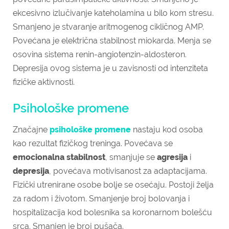
ekcesivno izlučivanje kateholamina u bilo kom stresu.
Smanjeno je stvaranje aritmogenog cikličnog AMP.
Povećana je električna stabilnost miokarda. Menja se
osovina sistema renin-angiotenzin-aldosteron.
Depresija ovog sistema je u zavisnosti od intenziteta
fizičke aktivnosti.
Psihološke promene
Značajne
psihološke promene
nastaju kod osoba
kao rezultat fizičkog treninga. Povećava se
emocionalna stabilnost
, smanjuje se
agresija
i
depresija
, povećava motivisanost za adaptacijama.
Fizički utrenirane osobe bolje se osećaju. Postoji želja
za radom i životom. Smanjenje broj bolovanja i
hospitalizacija kod bolesnika sa koronarnom bolešću
srca. Smanjen je broj pušača.