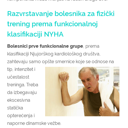
Razvrstavanje bolesnika za fizički
trening prema funkcionalnoj
klasifikaciji NYHA
Bolesnici prve funkcionalne grupe
, prema
klasifikaciji Njujorškog kardiološkog društva,
zahtevaju samo opšte smernice
koje se odnose na
tip, intenzitet i
učestalost
treninga. Treba
da izbegavaju
ekscesivna
statička
opterećenja i
naporne dinamske vežbe.