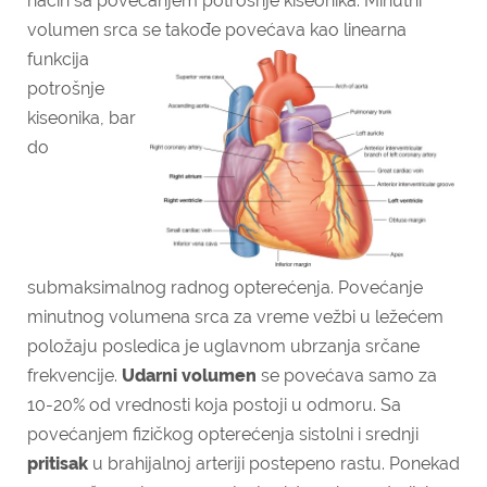
način sa povećanjem potrošnje kiseonika. Minutni
volumen srca se
takođe povećava kao linearna
funkcija
potrošnje
kiseonika, bar
do
submaksimalnog radnog opterećenja. Povećanje
minutnog volumena srca za vreme vežbi u ležećem
položaju posledica je uglavnom ubrzanja srčane
frekvencije.
Udarni volumen
se povećava samo za
10-20% od vrednosti koja postoji u odmoru. Sa
povećanjem fizičkog opterećenja sistolni i srednji
pritisak
u brahijalnoj arteriji postepeno rastu. Ponekad