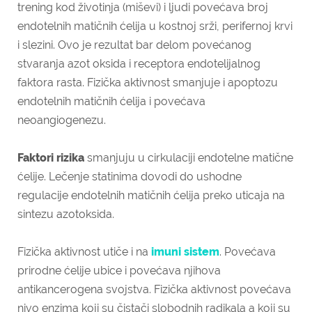
trening kod životinja (miševi) i ljudi povećava broj
endotelnih matičnih ćelija u kostnoj srži, perifernoj krvi
i slezini. Ovo je rezultat bar delom povećanog
stvaranja azot oksida i receptora endotelijalnog
faktora rasta. Fizička aktivnost smanjuje i apoptozu
endotelnih matičnih ćelija i povećava
neoangiogenezu.
Faktori rizika
smanjuju u cirkulaciji endotelne matične
ćelije. Lečenje statinima dovodi do ushodne
regulacije endotelnih matičnih ćelija preko uticaja na
sintezu azotoksida.
Fizička aktivnost utiče i na
imuni sistem
. Povećava
prirodne ćelije ubice i povećava njihova
antikancerogena svojstva. Fizička aktivnost povećava
nivo enzima koji su čistači slobodnih radikala a koji su