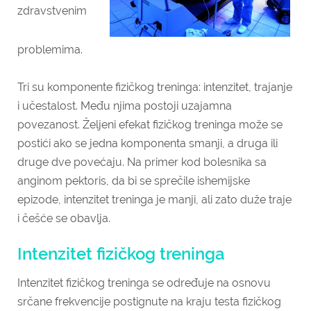
zdravstvenim
problemima.
Tri su komponente fizičkog treninga: intenzitet, trajanje
i učestalost. Među njima postoji uzajamna
povezanost. Željeni efekat fizičkog treninga može se
postići ako se jedna komponenta smanji, a druga ili
druge dve povećaju. Na primer kod bolesnika sa
anginom pektoris, da bi se sprečile ishemijske
epizode, intenzitet treninga je manji, ali zato duže traje
i češće se obavlja.
Intenzitet fizičkog treninga
Intenzitet fizičkog treninga se određuje na osnovu
srčane frekvencije postignute na kraju testa fizičkog