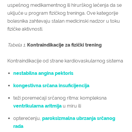
uspešnog medikamentnog ili hirurškog lečenja da se
uključe u program fizičkog treninga. Ove kategorije
bolesnika zahtevaju stalan medicinski nadzor u toku
fizičke aktivnosti.
Tabela 1.
Kontraindikacije za fizički trening
Kontraindikacije od strane kardiovaskularnog sistema
nestabilna angina pektoris
kongestivna srčana insuficijencija
teži poremećaji srčanog ritma: kompleksna
ventrikularna aritmija
u miru ili
opterećenju,
paroksizmalna ubrzanja srčanog
rada