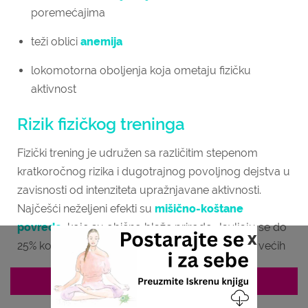
poremećajima
teži oblici
anemija
lokomotorna oboljenja koja ometaju fizičku
aktivnost
Rizik fizičkog treninga
Fizički trening je udružen sa različitim stepenom
kratkoročnog rizika i dugotrajnog povoljnog dejstva u
zavisnosti od intenziteta upražnjavane aktivnosti.
Najčešći neželjeni efekti su
mišično-koštane
povrede
, koje su obično blaže prirode. Javljaju se do
x
25% kod odraslih. Rizik je veći kod gojaznih, kod većih
fizičkih napora i u sportskim nadmetanjima. Fizičku
ZAKAZIVANJE 063/687-460
aktivnost treba postepeno povećavati, čime se znatno
smanjuje mogućnost komplikacija.