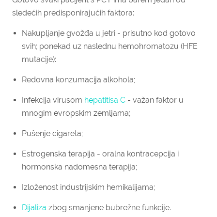
sledećih predisponirajućih faktora:
Nakupljanje gvožđa u jetri - prisutno kod gotovo
svih; ponekad uz naslednu hemohromatozu (HFE
mutacije):
Redovna konzumacija alkohola;
Infekcija virusom
hepatitisa C
- važan faktor u
mnogim evropskim zemljama;
Pušenje cigareta;
Estrogenska terapija - oralna kontracepcija i
hormonska nadomesna terapija;
Izloženost industrijskim hemikalijama;
Dijaliza
zbog smanjene bubrežne funkcije.