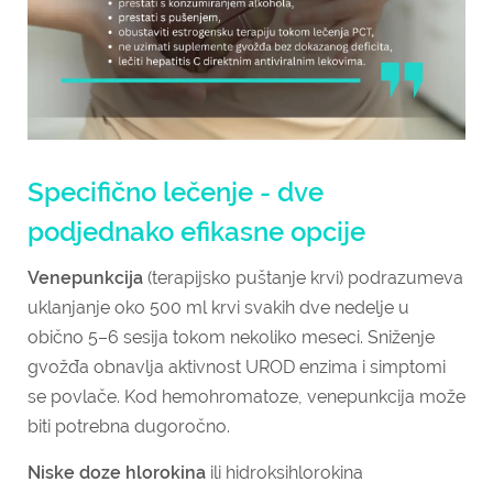
Specifično lečenje - dve
podjednako efikasne opcije
Venepunkcija
(terapijsko puštanje krvi) podrazumeva
uklanjanje oko 500 ml krvi svakih dve nedelje u
obično 5–6 sesija tokom nekoliko meseci. Sniženje
gvožđa obnavlja aktivnost UROD enzima i simptomi
se povlače. Kod hemohromatoze, venepunkcija može
biti potrebna dugoročno.
Niske doze hlorokina
ili hidroksihlorokina