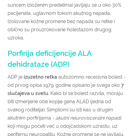
suncem izloženim predelima) javljaju se u oko 30%
pacijenata, uglavnom tokom akutnog napada.
Izolovane kožne promene bez napada su retke i
obično su prouzrokovane holestazom drugog
uzroka.
Porfirija deficijencije ALA
dehidrataze (ADP)
ADP je
izuzetno retka
autozomno recesivna bolest -
od prvog opisa 1979. godine opisano je svega oko
7
slučajeva u svetu
. Kako bi se bolest razvila, moraju
biti izmenjene obe kopije gena ALAD (jedna od
svakog roditelja). Simptomi su isti kao u drugim
akutnim porfirijama -
akutni neurovisceralni napadi,
koji mogu početi već u odojčadskom uzrastu, uz
perifernu neuropatiju. Kožne promene se ne javljaju.