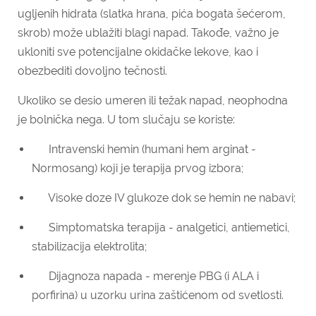
ugljenih hidrata (slatka hrana, pića bogata šećerom,
skrob) može ublažiti blagi napad. Takođe, važno je
ukloniti sve potencijalne okidačke lekove, kao i
obezbediti dovoljno tečnosti.
Ukoliko se desio umeren ili težak napad, neophodna
je bolnička nega. U tom slučaju se koriste:
Intravenski hemin (humani hem arginat -
Normosang) koji je terapija prvog izbora;
Visoke doze IV glukoze dok se hemin ne nabavi;
Simptomatska terapija - analgetici, antiemetici,
stabilizacija elektrolita;
Dijagnoza napada - merenje PBG (i ALA i
porfirina) u uzorku urina zaštićenom od svetlosti.