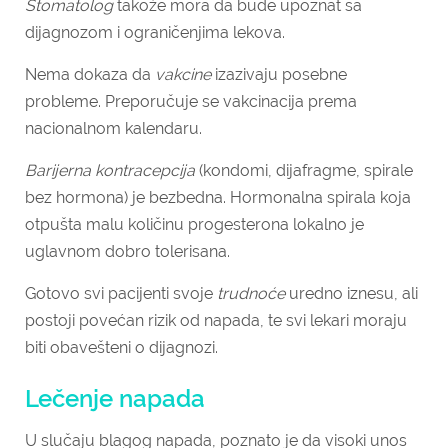
Stomatolog
takože mora da bude upoznat sa
dijagnozom i ograničenjima lekova.
Nema dokaza da
vakcine
izazivaju posebne
probleme. Preporučuje se vakcinacija prema
nacionalnom kalendaru.
Barijerna kontracepcija
(kondomi, dijafragme, spirale
bez hormona) je bezbedna. Hormonalna spirala koja
otpušta malu količinu progesterona lokalno je
uglavnom dobro tolerisana.
Gotovo svi pacijenti svoje
trudnoće
uredno iznesu, ali
postoji povećan rizik od napada, te svi lekari moraju
biti obavešteni o dijagnozi.
Lečenje napada
U slučaju blagog napada, poznato je da visoki unos