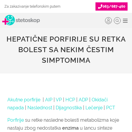
Za zakazivanje telefonskim putem
063/687-460
HEPATIČNE PORFIRIJE SU RETKA
BOLEST SA NEKIM ČESTIM
SIMPTOMIMA
Akutne porfirije
|
AIP
|
VP
|
HCP
|
ADP
|
Okidači
napada
|
Naslednost
|
Dijagnostika
|
Lečenje
|
PCT
Porfirije
su retke nasledne bolesti metabolizma koje
nastaju zbog nedostatka
enzima
u lancu sinteze