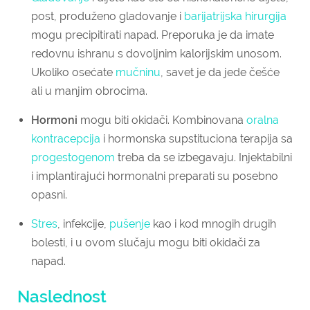
post, produženo gladovanje i
barijatrijska hirurgija
mogu precipitirati napad. Preporuka je da imate
redovnu ishranu s dovoljnim kalorijskim unosom.
Ukoliko osećate
mučninu
, savet je da jede češće
ali u manjim obrocima.
Hormoni
mogu biti okidači. Kombinovana
oralna
kontracepcija
i hormonska supstituciona terapija sa
progestogenom
treba da se izbegavaju. Injektabilni
i implantirajući hormonalni preparati su posebno
opasni.
Stres
, infekcije,
pušenje
kao i kod mnogih drugih
bolesti, i u ovom slučaju mogu biti okidači za
napad.
Naslednost