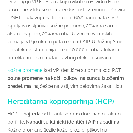
Drugi tip je VP koja uzrokuje i akutne napade i kožne
promene, ali to se ne mora desiti istovremeno. Podaci
IPNET-a ukazuju na to da oko 60% pacijenata s VP
ispoljava isključivo kožne promene; 20% ima samo
akutne napade; 20% ima oba. U većini evropskih
zemalja VP je oko tri puta ređa od AIP. U Južnoj Africi
je daleko zastupljenija - oko 10.000 osoba afrikaner
porekla nosi istu mutaciju zbog efekta osnivača.
Kožne promene
kod VP identične su onima kod PCT:
bolne promene na koži
i
plikovi na suncu izloženim
predelima
, najčešće na vidljivim delovima šaka i licu.
Hereditarna koproporfirija (HCP)
HCP je
najređa
od tri autozomno dominantne akutne
porfirije.
Napadi
su
klinički identični AIP napadima
.
Kožne promene (lezije kože, erozije, plikovi na