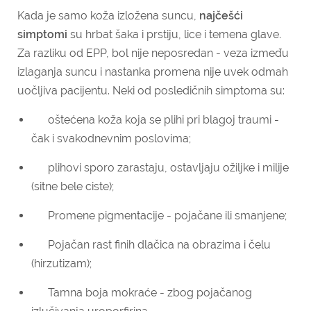
Kada je samo koža izložena suncu,
najčešći
simptomi
su hrbat šaka i prstiju, lice i temena glave.
Za razliku od EPP, bol nije neposredan - veza između
izlaganja suncu i nastanka promena nije uvek odmah
uočljiva pacijentu. Neki od posledičnih simptoma su:
oštećena koža koja se plihi pri blagoj traumi -
čak i svakodnevnim poslovima;
plihovi sporo zarastaju, ostavljaju ožiljke i milije
(sitne bele ciste);
Promene pigmentacije - pojačane ili smanjene;
Pojačan rast finih dlačica na obrazima i čelu
(hirzutizam);
Tamna boja mokraće - zbog pojačanog