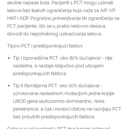
akutne napade bola. Pacijenti s PCT mogu uzimati
lekove bez ikakvih ograničenja koja važe za AIP, VP,
HKP i ADP. Pogrešno primenjivanje tih ograničenja na
PCT pacijente, što se u praksi redovno dešava,
dovodi do nepotrebnog uskraćivanja lekova.
Tipovi PCT i predisponirajući faktori:
Tip I (sporadična PCT, oko 80% slučajeva) - nije
nasledna, a nastaje isključivo pod uticajem
predisponirajućih faktora;
Tip II (familijarna PCT, oko 20% slučajeva) -
uzrokovana naslednom mutacijom jedne kopije
UROD gena (autozomno dominantno, niska
penetranca), a čak i nosioci obično ne razvijaju PCT
bez prisutnih predisponirajućih faktora.
Gotovo svaki pacijent s PCT ima barem jedan od