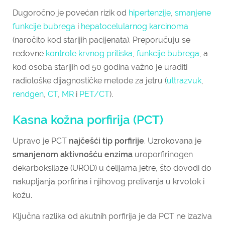
Dugoročno je povećan rizik od
hipertenzije
,
smanjene
funkcije bubrega
i
hepatocelularnog karcinoma
(naročito kod starijih pacijenata). Preporučuju se
redovne
kontrole krvnog pritiska
,
funkcije bubrega
, a
kod osoba starijih od 50 godina važno je uraditi
radiološke dijagnostičke metode za jetru (
ultrazvuk
,
rendgen
,
CT
,
MR
i
PET/CT
).
Kasna kožna porfirija (PCT)
Upravo je PCT
najčešći tip porfirije
. Uzrokovana je
smanjenom aktivnošću enzima
uroporfirinogen
dekarboksilaze (UROD) u ćelijama jetre, što dovodi do
nakupljanja porfirina i njihovog prelivanja u krvotok i
kožu.
Ključna razlika od akutnih porfirija je da
PCT ne izaziva