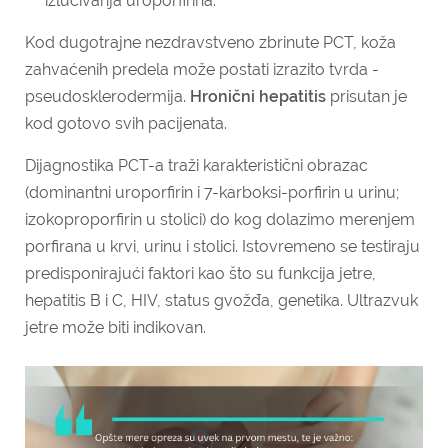
izlučivanja uroporfirina.
Kod dugotrajne nezdravstveno zbrinute PCT, koža
zahvaćenih predela može postati izrazito tvrda -
pseudosklerodermija.
Hronični hepatitis
prisutan je
kod gotovo svih pacijenata.
Dijagnostika PCT-a traži karakteristični obrazac
(dominantni uroporfirin i 7-karboksi-porfirin u urinu;
izokoproporfirin u stolici) do kog dolazimo merenjem
porfirana u krvi, urinu i stolici.
Istovremeno se testiraju
predisponirajući faktori kao što su funkcija jetre,
hepatitis B i C, HIV, status gvožđa, genetika. Ultrazvuk
jetre može biti indikovan.