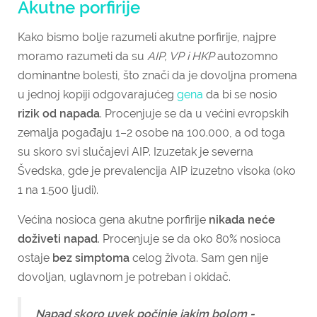
Akutne porfirije
Kako bismo bolje razumeli akutne porfirije, najpre
moramo razumeti da su
AIP, VP i HKP
autozomno
dominantne bolesti, što znači da je dovoljna promena
u jednoj kopiji odgovarajućeg
gena
da bi se nosio
rizik od napada
. Procenjuje se da u većini evropskih
zemalja pogađaju 1–2 osobe na 100.000, a od toga
su skoro svi slučajevi AIP. Izuzetak je severna
Švedska, gde je prevalencija AIP izuzetno visoka (oko
1 na 1.500 ljudi).
Većina nosioca gena akutne porfirije
nikada neće
doživeti napad
. Procenjuje se da oko 80% nosioca
ostaje
bez simptoma
celog života. Sam gen nije
dovoljan, uglavnom je potreban i okidač.
Napad skoro uvek počinje jakim bolom -