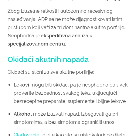
Zbog izuzetne retkosti i autozomno recesivnog
nasleđivanja, ADP se ne može dijagnostikovati istim
pristupom koji važi za tri dominantne akutne porfirije.
Neophodna je
ekspeditivna analiza u
specijalizovanom centru
.
Okidači akutnih napada
Okidači su slični za sve akutne porfirije:
Lekovi
mogu biti okidač, pa je neophodno da uvek
proverite bezbednost svakog leka, uključujući
bezreceptne preparate, suplemente i biljne lekove.
Alkohol
može izazvati napad. Izbegavati ga pri
simptomima, a bez simptoma ograničiti unos.
Gladovanje
i dijete kao što su niskokalorične dijete,