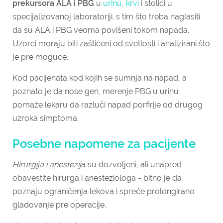
prekursora ALA i PBG
u
urinu
,
krvi
i stolici u
specijalizovanoj laboratoriji. s tim što treba naglasiti
da su ALA i PBG veoma povišeni tokom napada.
Uzorci moraju biti zaštićeni od svetlosti i analizirani što
je pre moguće.
Kod pacijenata kod kojih se sumnja na napad, a
poznato je da nose gen, merenje PBG u urinu
pomaže lekaru da razluči napad porfirije od drugog
uzroka simptoma.
Posebne napomene za pacijente
Hirurgija i anestezij
a su dozvoljeni, ali unapred
obavestite hirurga i anesteziologa - bitno je da
poznaju ograničenja lekova i spreče prolongirano
gladovanje pre operacije.