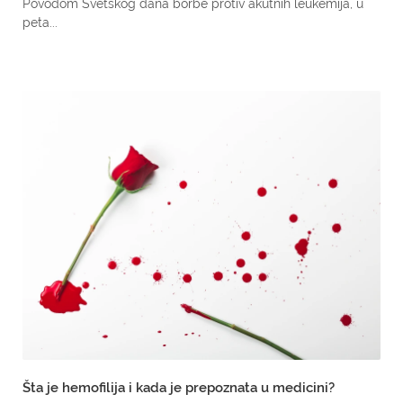
Povodom Svetskog dana borbe protiv akutnih leukemija, u
peta...
Šta je hemofilija i kada je prepoznata u medicini?