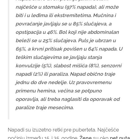
najčešće u stomaku (97% napada), ali može
biti i u leđima ili ekstremitetima. Mučnina i
povraćanje javljaju se u 85% slučajeva, a
opstipacija u 46%. Bol koji nije abdominalan
beleži se u 25% slučajeva. Puls je ubrzan u
65%, a krvni pritisak povišen u 64% napada. U
teškim slučajevima se javljaju stanja
konvulzije (5%), slabost mišića (8%), senzorni
napadi (2%) ili paraliza. Napad obično traje
jednu do dve nedelje. Uz pravovremenu
primenu hemina, većina se potpuno
oporavlja, ali treba naglasiti da oporavak od
paralize traje mesecima.
Napadi su izuzetno retki pre puberteta. Najčešće
počinju između 15. i 35. godine.
Žene
su oko
pet puta