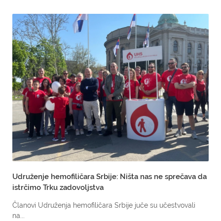
Udruženje hemofiličara Srbije: Ništa nas ne sprečava da
istrčimo Trku zadovoljstva
Članovi Udruženja hemofiličara Srbije juče su učestvovali
na...