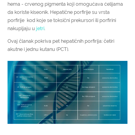
hema - crvenog pigmenta koji omogućava ćelijama
da koriste kiseonik. Hepatične porfirije su vrsta
porfirije kod koje se toksični prekursori ili porfirini
nakupljaju u
jetri
.
Ovaj članak pokriva pet hepatičnih porfirija: četiri
akutne i jednu kutanu (PCT).