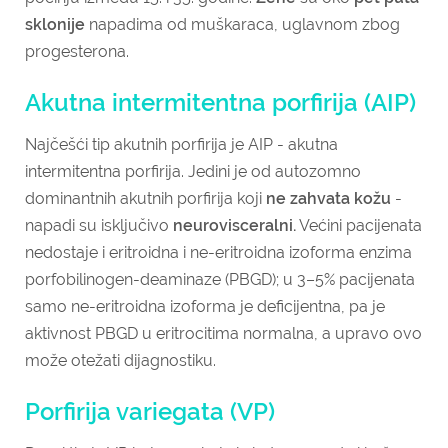
sklonije
napadima od muškaraca, uglavnom zbog
progesterona.
Akutna intermitentna porfirija (AIP)
Najčešći tip akutnih porfirija je AIP - akutna
intermitentna porfirija.
Jedini je od autozomno
dominantnih akutnih porfirija koji
ne zahvata kožu
-
napadi su isključivo
neurovisceralni.
Većini pacijenata
nedostaje i eritroidna i ne-eritroidna izoforma enzima
porfobilinogen-deaminaze (PBGD); u 3–5% pacijenata
samo ne-eritroidna izoforma je deficijentna, pa je
aktivnost PBGD u eritrocitima normalna, a upravo ovo
može otežati dijagnostiku.
Porfirija variegata (VP)