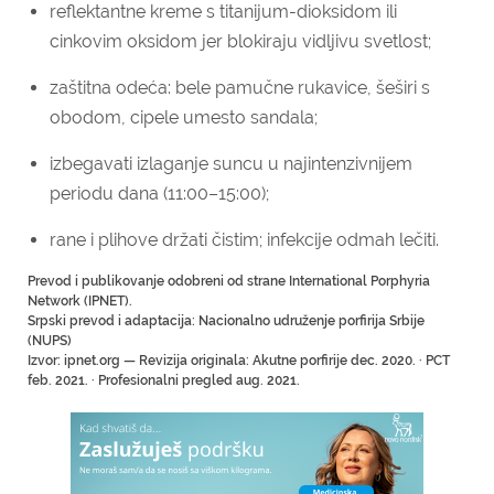
reflektantne kreme s titanijum-dioksidom ili
cinkovim oksidom jer blokiraju vidljivu svetlost;
zaštitna odeća: bele pamučne rukavice, šeširi s
obodom, cipele umesto sandala;
izbegavati izlaganje suncu u najintenzivnijem
periodu dana (11:00–15:00);
rane i plihove držati čistim; infekcije odmah lečiti.
Prevod i publikovanje odobreni od strane International Porphyria
Network (IPNET).
Srpski prevod i adaptacija: Nacionalno udruženje porfirija Srbije
(NUPS)
Izvor: ipnet.org — Revizija originala: Akutne porfirije dec. 2020. · PCT
feb. 2021. · Profesionalni pregled aug. 2021.