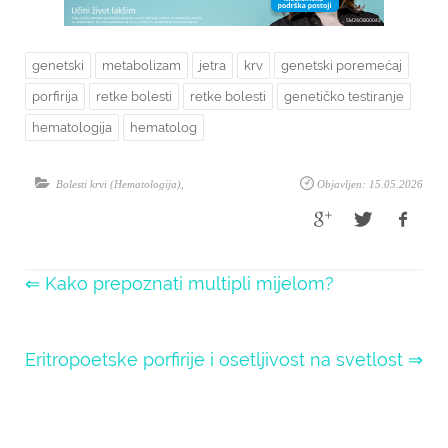
genetski
metabolizam
jetra
krv
genetski poremećaj
porfirija
retke bolesti
retke bolesti
genetičko testiranje
hematologija
hematolog
Bolesti krvi (Hematologija)
,
Objavljen: 15.05.2026
⇐ Kako prepoznati multipli mijelom?
Eritropoetske porfirije i osetljivost na svetlost ⇒