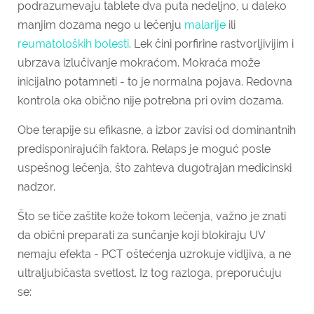
podrazumevaju tablete dva puta nedeljno, u daleko
manjim dozama nego u lečenju
malarije
ili
reumatoloških bolesti
. Lek čini porfirine rastvorljivijim i
ubrzava izlučivanje mokraćom. Mokraća može
inicijalno potamneti - to je normalna pojava. Redovna
kontrola oka obično nije potrebna pri ovim dozama.
Obe terapije su efikasne, a izbor zavisi od dominantnih
predisponirajućih faktora. Relaps je moguć posle
uspešnog lečenja, što zahteva dugotrajan medicinski
nadzor.
Što se tiče zaštite kože tokom lečenja, važno je znati
da o
bični preparati za sunčanje koji blokiraju UV
nemaju efekta - PCT oštećenja uzrokuje vidljiva, a ne
ultraljubičasta svetlost. Iz tog razloga, preporučuju
se: