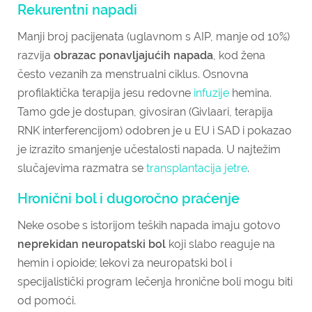
Rekurentni napadi
Manji broj pacijenata (uglavnom s AIP, manje od 10%)
razvija
obrazac ponavljajućih napada
, kod žena
često vezanih za menstrualni ciklus. Osnovna
profilaktička terapija jesu redovne
infuzije
hemina.
Tamo gde je dostupan, givosiran (Givlaari, terapija
RNK interferencijom) odobren je u EU i SAD i pokazao
je izrazito smanjenje učestalosti napada. U najtežim
slučajevima razmatra se
transplantacija jetre
.
Hronični bol i dugoročno praćenje
Neke osobe s istorijom teških napada imaju gotovo
neprekidan neuropatski bol
koji slabo reaguje na
hemin i opioide; lekovi za neuropatski bol i
specijalistički program lečenja hronične boli mogu biti
od pomoći.