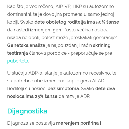
Kao što je već rečeno, AIP, VP, HKP su autozomno
dominantni, te je dovoljna promena u samo jednoj
kopiji. Svako
dete obolelog roditelja ima 50% šanse
da nasledi
izmenjeni gen
. Pošto većina nosioca
nikada ne oboli, bolest može „preskakati generacije".
Genetska analiza
je najpouzdaniji način
skrining
testiranja
članova porodice - preporučuje se pre
puberteta
.
U slučaju ADP-a, stanje je autozomno recesivno, te
su potrebne obe izmenjene kopije gena ALAD.
Roditelji su nosioci
bez simptoma
. Svako
dete dva
nosioca ima 25% šanse
da razvije ADP.
Dijagnostika
Dijagnoza se postavlja
merenjem porfirina i