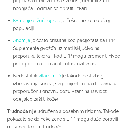
pojačana osetljivost na svetlost, umor ili žutilo
beonjača - odmah se obratiti lekaru.
Kamenje u žučnoj kesi
je češće nego u opštoj
populaciji.
Anemija
je često prisutna kod pacijenata sa EPP.
Suplemente gvožđa uzimati isključivo na
preporuku lekara - kod EPP mogu promeniti nivoe
protoporfirina i pojačati fotosenzitivnost.
Nedostatak
vitamina D
je takođe čest zbog
izbegavanja sunca, svi pacijenti treba da uzimaju
preporučenu dnevnu dozu vitamina D (videti
odeljak o zaštiti kože).
Trudnoća
nije udružena s posebnim rizicima. Takođe,
pokazalo se da neke žene s EPP mogu duže boraviti
na suncu tokom trudnoće.