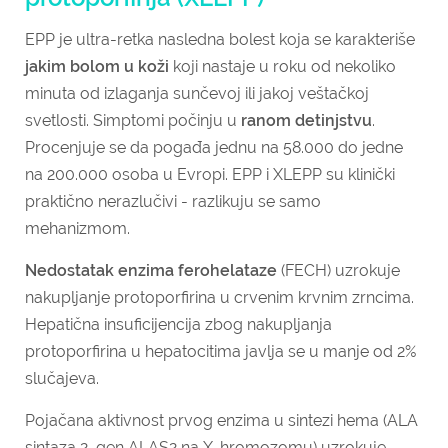
EPP je ultra-retka nasledna bolest koja se karakteriše
jakim bolom u koži
koji nastaje u roku od nekoliko
minuta od izlaganja sunčevoj ili jakoj veštačkoj
svetlosti. Simptomi počinju u
ranom detinjstvu
.
Procenjuje se da pogađa jednu na 58.000 do jedne
na 200.000 osoba u Evropi. EPP i XLEPP su klinički
praktično nerazlučivi - razlikuju se samo
mehanizmom.
Nedostatak enzima ferohelataze
(FECH) uzrokuje
nakupljanje protoporfirina u crvenim krvnim zrncima.
Hepatična insuficijencija zbog nakupljanja
protoporfirina u hepatocitima javlja se u manje od 2%
slučajeva.
Pojačana aktivnost prvog enzima u sintezi hema (ALA
sintaza 2, gen ALAS2 na X-hromozomu) uzrokuje