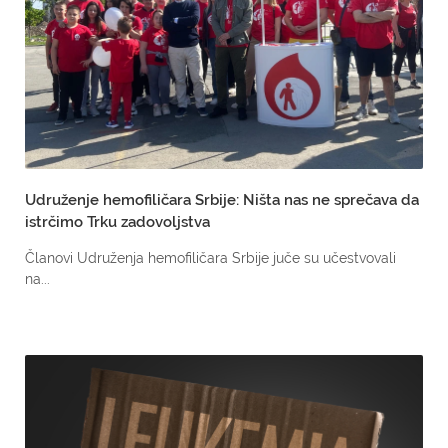
Udruženje hemofiličara Srbije: Ništa nas ne sprečava da
istrčimo Trku zadovoljstva
Članovi Udruženja hemofiličara Srbije juče su učestvovali
na...