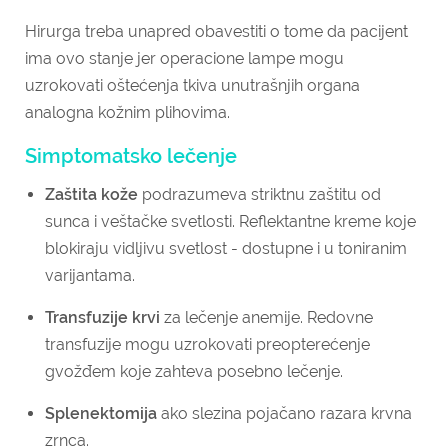
Hirurga treba unapred obavestiti o tome da pacijent
ima ovo stanje jer operacione lampe mogu
uzrokovati oštećenja tkiva unutrašnjih organa
analogna kožnim plihovima.
Simptomatsko lečenje
Zaštita kože
podrazumeva striktnu zaštitu od
sunca i veštačke svetlosti. Reflektantne kreme koje
blokiraju vidljivu svetlost - dostupne i u toniranim
varijantama.
Transfuzije krvi
za lečenje anemije. Redovne
transfuzije mogu uzrokovati preopterećenje
gvožđem koje zahteva posebno lečenje.
Splenektomija
ako slezina pojačano razara krvna
zrnca.