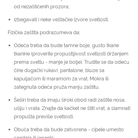
od nezaštićenih prozora;
izbegavati i neke veštačke izvore svetlosti.
Fizička zaštita podrazumeva da:
Odeća treba da bude tamne boje, gusto tkane
tkanine (proverite propustljivost svetlosti držanjem
prema svetlu - manje je bolje). Trudite se da odeću
čine dugački rukavi, pantalone, bluze sa
kapuljačom ili maramom za vrat. Mokra ili
zategnuta odeća pruža manju zaštitu.
Šeširi treba da imaju široki obod radi zaštite nosa,
ušiju i vrata. Znajte da kačket ne štiti vrat, a slamnati
propušta previše svetlosti.
Obuća treba da bude zatvorena - cipele umesto
sandala ili japanki.