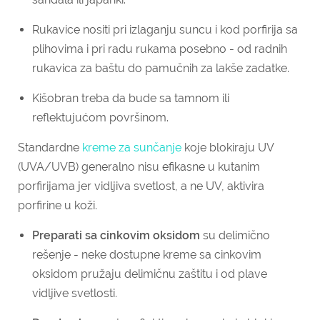
Rukavice nositi pri izlaganju suncu i kod porfirija sa
plihovima i pri radu rukama posebno - od radnih
rukavica za baštu do pamučnih za lakše zadatke.
Kišobran treba da bude sa tamnom ili
reflektujućom površinom.
Standardne
kreme za sunčanje
koje blokiraju UV
(UVA/UVB) generalno nisu efikasne u kutanim
porfirijama jer vidljiva svetlost, a ne UV, aktivira
porfirine u koži.
Preparati sa cinkovim oksidom
su delimično
rešenje - neke dostupne kreme sa cinkovim
oksidom pružaju delimičnu zaštitu i od plave
vidljive svetlosti.