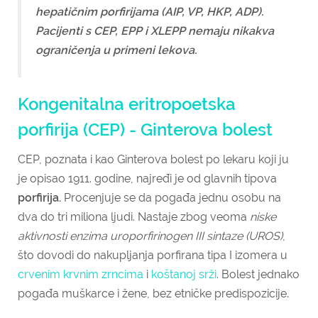
hepatičnim porfirijama (AIP, VP, HKP, ADP).
Pacijenti s CEP, EPP i XLEPP nemaju nikakva
ograničenja u primeni lekova.
Kongenitalna eritropoetska
porfirija (CEP) - Ginterova bolest
CEP, poznata i kao Ginterova bolest po lekaru koji ju
je opisao 1911. godine, najređi je od glavnih tipova
porfirija.
Procenjuje se da pogađa jednu osobu na
dva do tri miliona ljudi. Nastaje zbog veoma
niske
aktivnosti enzima uroporfirinogen III sintaze (UROS)
,
što dovodi do nakupljanja porfirana tipa I izomera u
crvenim krvnim zrncima
i
koštanoj srži
. Bolest jednako
pogađa muškarce i žene, bez etničke predispozicije.