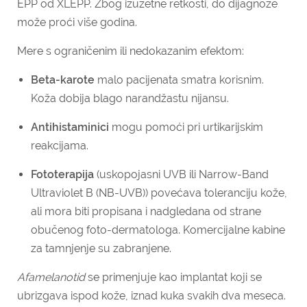
EPP od XLEPP. Zbog izuzetne retkosti, do dijagnoze
može proći više godina.
Mere s ograničenim ili nedokazanim efektom:
Beta-karote
malo pacijenata smatra korisnim.
Koža dobija blago narandžastu nijansu.
Antihistaminici
mogu pomoći pri urtikarijskim
reakcijama.
Fototerapija
(uskopojasni UVB ili Narrow-Band
Ultraviolet B (NB-UVB)) povećava toleranciju kože,
ali mora biti propisana i nadgledana od strane
obučenog foto-dermatologa. Komercijalne kabine
za tamnjenje su zabranjene.
Afamelanotid
se primenjuje kao implantat koji se
ubrizgava ispod kože, iznad kuka svakih dva meseca.