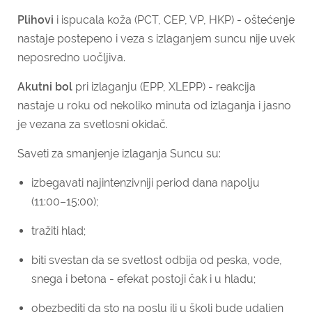
Plihovi
i ispucala koža (PCT, CEP, VP, HKP) - oštećenje
nastaje postepeno i veza s izlaganjem suncu nije uvek
neposredno uočljiva.
Akutni bol
pri izlaganju (EPP, XLEPP) - reakcija
nastaje u roku od nekoliko minuta od izlaganja i jasno
je vezana za svetlosni okidač.
Saveti za smanjenje izlaganja Suncu su:
izbegavati najintenzivniji period dana napolju
(11:00–15:00);
tražiti hlad;
biti svestan da se svetlost odbija od peska, vode,
snega i betona - efekat postoji čak i u hladu;
obezbediti da sto na poslu ili u školi bude udaljen