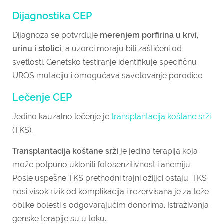
Dijagnostika CEP
Dijagnoza se potvrđuje
merenjem porfirina u krvi,
urinu i stolici
, a uzorci moraju biti zaštićeni od
svetlosti. Genetsko testiranje identifikuje specifičnu
UROS mutaciju i omogućava savetovanje porodice.
Lečenje CEP
Jedino kauzalno lečenje je
transplantacija koštane srži
(TKS).
Transplantacija koštane srži
je jedina terapija koja
može potpuno ukloniti fotosenzitivnost i anemiju.
Posle uspešne TKS prethodni trajni ožiljci ostaju. TKS
nosi visok rizik od komplikacija i rezervisana je za teže
oblike bolesti s odgovarajućim donorima. Istraživanja
genske terapije su u toku.