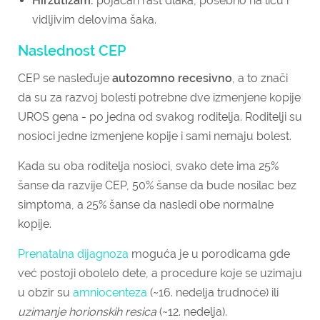
Hirzutizam:
pojačan rast dlaka, posebno na licu i
vidljivim delovima šaka.
Naslednost CEP
CEP se nasleđuje
autozomno recesivno
, a to znači
da su za razvoj bolesti potrebne dve izmenjene kopije
UROS gena - po jedna od svakog roditelja. Roditelji su
nosioci jedne izmenjene kopije i sami nemaju bolest.
Kada su oba roditelja nosioci, svako dete ima 25%
šanse da razvije CEP, 50% šanse da bude nosilac bez
simptoma, a 25% šanse da nasledi obe normalne
kopije.
Prenatalna dijagnoza
moguća je u porodicama gde
već postoji obolelo dete, a procedure koje se uzimaju
u obzir su
amniocenteza
(~16. nedelja trudnoće) ili
uzimanje horionskih resica
(~12. nedelja).