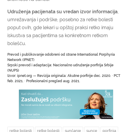
Udruženja pacijenata su vredan izvor informacija
,
umrežavanja i podrške, posebno za retke bolesti
poput ovih, gde lekari u opštoj praksi retko imaju
iskustva sa pacijentima sa konkretnom retkom
bolešću.
Prevod i publikovanje odobreni od strane International Porphyria
Network (IPNET)
Srpski prevod i adaptacija: Nacionalno udruženje porfirija Srbije
(NUPS)
Izvor: ipnet.org — Revizija originala: Akutne porfirije dec. 2020. · PCT
feb. 2021. · Profesionalni pregled aug. 2021.
retke bolesti
retke bolesti
sunčanje
sunce
porfirija