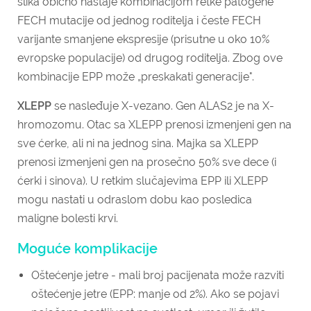
slika obično nastaje kombinacijom retke patogene
FECH mutacije od jednog roditelja i česte FECH
varijante smanjene ekspresije (prisutne u oko 10%
evropske populacije) od drugog roditelja. Zbog ove
kombinacije EPP može „preskakati generacije".
XLEPP
se nasleđuje X-vezano. Gen ALAS2 je na X-
hromozomu. Otac sa XLEPP prenosi izmenjeni gen na
sve ćerke, ali ni na jednog sina. Majka sa XLEPP
prenosi izmenjeni gen na prosečno 50% sve dece (i
ćerki i sinova). U retkim slučajevima EPP ili XLEPP
mogu nastati u odraslom dobu kao posledica
maligne bolesti krvi.
Moguće komplikacije
Oštećenje jetre - mali broj pacijenata može razviti
oštećenje jetre (EPP: manje od 2%). Ako se pojavi