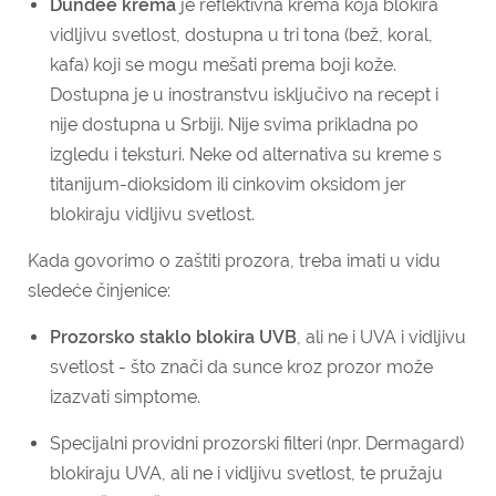
Dundee krema
je reflektivna krema koja blokira
vidljivu svetlost, dostupna u tri tona (bež, koral,
kafa) koji se mogu mešati prema boji kože.
Dostupna je u inostranstvu isključivo na recept i
nije dostupna u Srbiji. Nije svima prikladna po
izgledu i teksturi. Neke od alternativa su kreme s
titanijum-dioksidom ili cinkovim oksidom jer
blokiraju vidljivu svetlost.
Kada govorimo o zaštiti prozora, treba imati u vidu
sledeće činjenice:
Prozorsko staklo blokira UVB
, ali ne i UVA i vidljivu
svetlost - što znači da sunce kroz prozor može
izazvati simptome.
Specijalni providni prozorski filteri (npr. Dermagard)
blokiraju UVA, ali ne i vidljivu svetlost, te pružaju