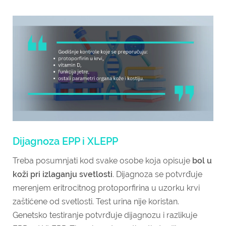
Dijagnoza EPP i XLEPP
Treba posumnjati kod svake osobe koja opisuje
bol u
koži pri izlaganju svetlosti
. Dijagnoza se potvrđuje
merenjem eritrocitnog protoporfirina u uzorku krvi
zaštićene od svetlosti. Test urina nije koristan.
Genetsko testiranje potvrđuje dijagnozu i razlikuje