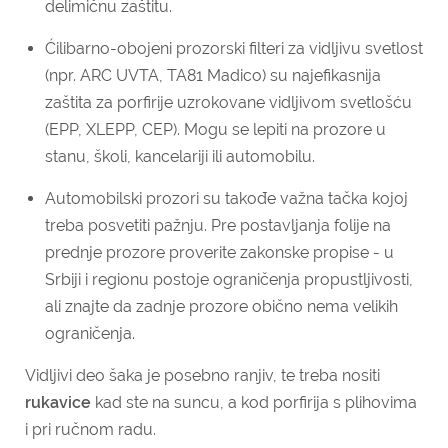
delimičnu zaštitu.
Ćilibarno-obojeni prozorski filteri za vidljivu svetlost
(npr. ARC UVTA, TA81 Madico) su najefikasnija
zaštita za porfirije uzrokovane vidljivom svetlošću
(EPP, XLEPP, CEP). Mogu se lepiti na prozore u
stanu, školi, kancelariji ili automobilu.
Automobilski prozori su takođe važna tačka kojoj
treba posvetiti pažnju. Pre postavljanja folije na
prednje prozore proverite zakonske propise - u
Srbiji i regionu postoje ograničenja propustljivosti,
ali znajte da zadnje prozore obično nema velikih
ograničenja.
Vidljivi deo šaka je posebno ranjiv, te treba nositi
rukavice
kad ste na suncu, a kod porfirija s plihovima
i pri ručnom radu.