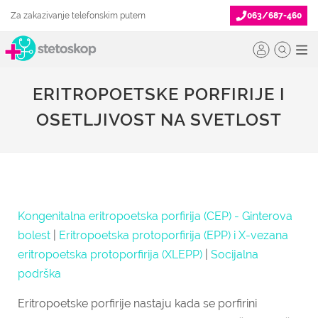
Za zakazivanje telefonskim putem
063/687-460
ERITROPOETSKE PORFIRIJE I
OSETLJIVOST NA SVETLOST
Kongenitalna eritropoetska porfirija (CEP) - Ginterova
bolest
|
Eritropoetska protoporfirija (EPP) i X-vezana
eritropoetska protoporfirija (XLEPP)
|
Socijalna
podrška
Eritropoetske porfirije nastaju kada se porfirini