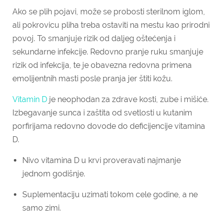
Ako se plih pojavi, može se probosti sterilnom iglom,
ali pokrovicu pliha treba ostaviti na mestu kao prirodni
povoj. To smanjuje rizik od daljeg oštećenja i
sekundarne infekcije. Redovno pranje ruku smanjuje
rizik od infekcija, te je obavezna redovna primena
emolijentnih masti posle pranja jer štiti kožu.
Vitamin D
je neophodan za zdrave kosti, zube i mišiće.
Izbegavanje sunca i zaštita od svetlosti u kutanim
porfirijama redovno dovode do deficijencije vitamina
D.
Nivo vitamina D u krvi proveravati najmanje
jednom godišnje.
Suplementaciju uzimati tokom cele godine, a ne
samo zimi.