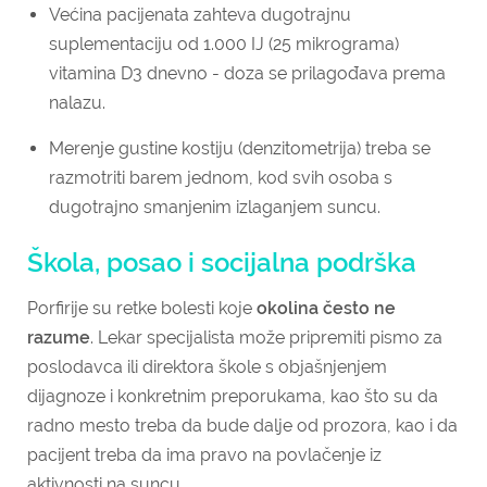
Većina pacijenata zahteva dugotrajnu
suplementaciju od 1.000 IJ (25 mikrograma)
vitamina D3 dnevno - doza se prilagođava prema
nalazu.
Merenje gustine kostiju (denzitometrija) treba se
razmotriti barem jednom, kod svih osoba s
dugotrajno smanjenim izlaganjem suncu.
Škola, posao i socijalna podrška
Porfirije su retke bolesti koje
okolina često ne
razume
. Lekar specijalista može pripremiti pismo za
poslodavca ili direktora škole s objašnjenjem
dijagnoze i konkretnim preporukama, kao što su da
radno mesto treba da bude dalje od prozora, kao i da
pacijent treba da ima pravo na povlačenje iz
aktivnosti na suncu.