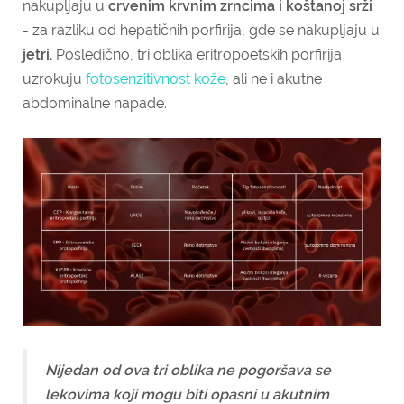
nakupljaju u
crvenim krvnim zrncima i koštanoj srži
- za razliku od hepatičnih porfirija, gde se nakupljaju u
jetri.
Posledično, tri oblika eritropoetskih porfirija
uzrokuju
fotosenzitivnost kože
, ali ne i akutne
abdominalne napade.
Nijedan od ova tri oblika ne pogoršava se
lekovima koji mogu biti opasni u akutnim