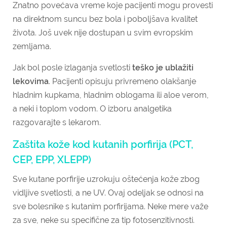
Znatno povećava vreme koje pacijenti mogu provesti
na direktnom suncu bez bola i poboljšava kvalitet
života. Još uvek nije dostupan u svim evropskim
zemljama.
Jak bol posle izlaganja svetlosti
teško je ublažiti
lekovima
. Pacijenti opisuju privremeno olakšanje
hladnim kupkama, hladnim oblogama ili aloe verom,
a neki i toplom vodom. O izboru analgetika
razgovarajte s lekarom.
Zaštita kože kod kutanih porfirija (PCT,
CEP, EPP, XLEPP)
Sve kutane porfirije uzrokuju oštećenja kože zbog
vidljive svetlosti, a ne UV. Ovaj odeljak se odnosi na
sve bolesnike s kutanim porfirijama. Neke mere važe
za sve, neke su specifične za tip fotosenzitivnosti.