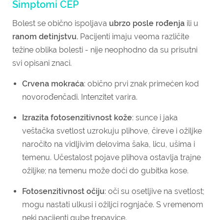
Simptomi CEP
Bolest se obično ispoljava
ubrzo posle rođenja
ili u
ranom detinjstvu.
Pacijenti imaju veoma različite
težine oblika bolesti - nije neophodno da su prisutni
svi opisani znaci.
Crvena mokraća
: obično prvi znak primećen kod
novorođenčadi. Intenzitet varira.
Izrazita fotosenzitivnost kože
: sunce i jaka
veštačka svetlost uzrokuju plihove, čireve i ožiljke
naročito na vidljivim delovima šaka, licu, ušima i
temenu. Učestalost pojave plihova ostavlja trajne
ožiljke; na temenu može doći do gubitka kose.
Fotosenzitivnost očiju
: oči su osetljive na svetlost;
mogu nastati ulkusi i ožiljci rognjače. S vremenom
neki pacijenti gube trepavice.