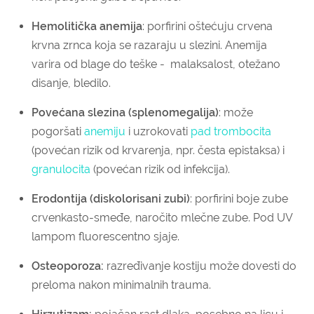
Hemolitička anemija
: porfirini oštećuju crvena
krvna zrnca koja se razaraju u slezini. Anemija
varira od blage do teške - malaksalost, otežano
disanje, bledilo.
Povećana slezina (splenomegalija)
: može
pogoršati
anemiju
i uzrokovati
pad trombocita
(povećan rizik od krvarenja, npr. česta epistaksa) i
granulocita
(povećan rizik od infekcija).
Erodontija (diskolorisani zubi)
: porfirini boje zube
crvenkasto-smeđe, naročito mlečne zube. Pod UV
lampom fluorescentno sjaje.
Osteoporoza:
razređivanje kostiju može dovesti do
preloma nakon minimalnih trauma.