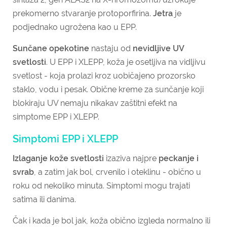
prekomerno stvaranje protoporfirina.
Jetra
je
podjednako ugrožena kao u EPP.
Sunčane opekotine
nastaju od
nevidljive UV
svetlosti
. U EPP i XLEPP, koža je osetljiva na vidljivu
svetlost - koja prolazi kroz uobičajeno prozorsko
staklo, vodu i pesak. Obične kreme za sunčanje koji
blokiraju UV nemaju nikakav zaštitni efekt na
simptome EPP i XLEPP.
Simptomi EPP i XLEPP
Izlaganje kože svetlosti
izaziva najpre
peckanje i
svrab
, a zatim jak bol, crvenilo i oteklinu - obično u
roku od nekoliko minuta. Simptomi mogu trajati
satima ili danima.
Čak i kada je bol jak, koža obično izgleda normalno ili