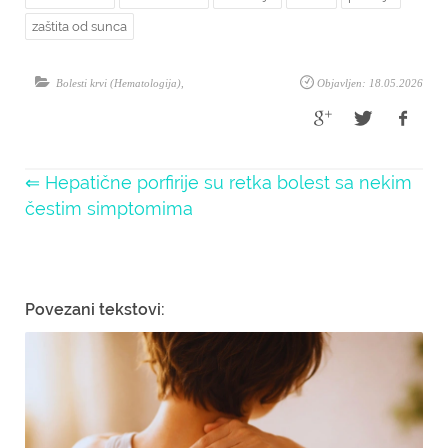
zaštita od sunca
Bolesti krvi (Hematologija)
,
Objavljen: 18.05.2026
⇐ Hepatične porfirije su retka bolest sa nekim
čestim simptomima
Povezani tekstovi: