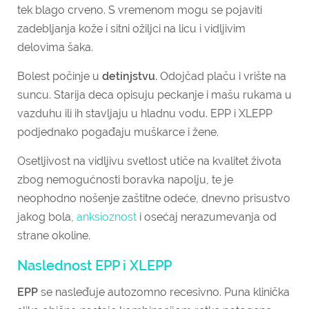
tek blago crveno. S vremenom mogu se pojaviti
zadebljanja kože i sitni ožiljci na licu i vidljivim
delovima šaka.
Bolest počinje u
detinjstvu.
Odojčad plaču i vrište na
suncu. Starija deca opisuju peckanje i mašu rukama u
vazduhu ili ih stavljaju u hladnu vodu. EPP i XLEPP
podjednako pogađaju muškarce i žene.
Osetljivost na vidljivu svetlost utiče na kvalitet života
zbog nemogućnosti boravka napolju, te je
neophodno nošenje zaštitne odeće, dnevno prisustvo
jakog bola,
anksioznost
i osećaj nerazumevanja od
strane okoline.
Naslednost EPP i XLEPP
EPP
se nasleđuje autozomno recesivno. Puna klinička