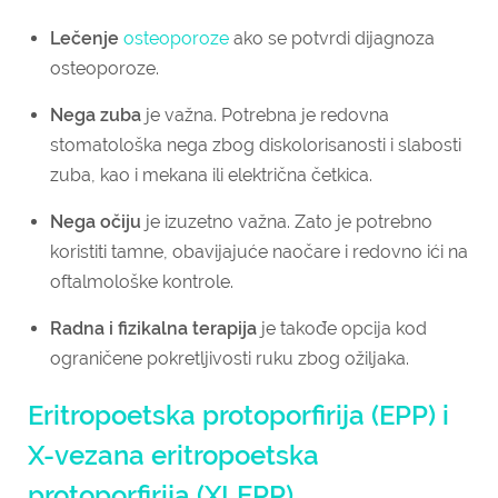
Lečenje
osteoporoze
ako se potvrdi dijagnoza
osteoporoze.
Nega zuba
je važna. Potrebna je redovna
stomatološka nega zbog diskolorisanosti i slabosti
zuba, kao i mekana ili električna četkica.
Nega očiju
je izuzetno važna. Zato je potrebno
koristiti tamne, obavijajuće naočare i redovno ići na
oftalmološke kontrole.
Radna i fizikalna terapija
je takođe opcija kod
ograničene pokretljivosti ruku zbog ožiljaka.
Eritropoetska protoporfirija (EPP) i
X-vezana eritropoetska
protoporfirija (XLEPP)