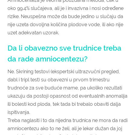
Amniocenteza je veoma pouzdana metoda, čak u
oko 99.4% slučajeva, ali je i invazivna i nosi određene
rizike. Neuspešna može da bude jedino u slučaju da
nije uzeta dovoljna količina plodove vode, ili ako nije
uzet adekvatan uzorak.
Da li obavezno sve trudnice treba
da rade amniocentezu?
Ne. Skrining testovi (ekspertski ultrazvučni pregled,
dabl i tripl test) su obavezni u prvom trimestru
trudnoće za sve buduće mame, pa ukoliko rezultati
ukazuju da postoji opasnost od eventualnih anomalija
ili bolesti kod ploda, tek tada bi trebalo obaviti dalja
ispitivanja.
Treba naglasiti i to da nijedna trudnica ne mora da radi
amniocentezu ako to ne želi, ali je lekar dužan da joj