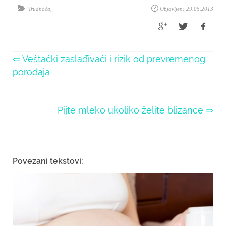
Trudnoća
,
Objavljen: 29.05.2013
⇐ Veštački zaslađivači i rizik od prevremenog
porođaja
Pijte mleko ukoliko želite blizance ⇒
Povezani tekstovi: