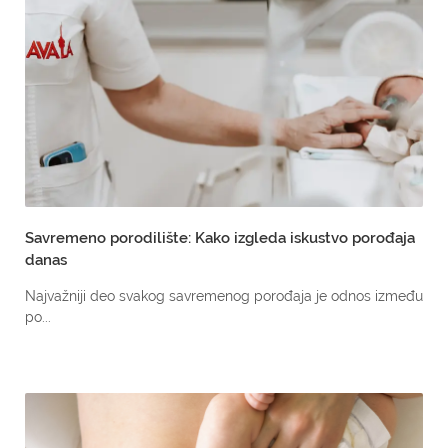
Savremeno porodilište: Kako izgleda iskustvo porođaja
danas
Najvažniji deo svakog savremenog porođaja je odnos između
po...