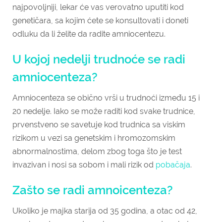
najpovoljniji, lekar će vas verovatno uputiti kod
genetičara, sa kojim ćete se konsultovati i doneti
odluku da li želite da radite amniocentezu.
U kojoj nedelji trudnoće se radi
amniocenteza?
Amniocenteza se obično vrši u trudnoći između 15 i
20 nedelje. Iako se može raditi kod svake trudnice,
prvenstveno se savetuje kod trudnica sa viskim
rizikom u vezi sa genetskim i hromozomskim
abnormalnostima, delom zbog toga što je test
invazivan i nosi sa sobom i mali rizik od
pobačaja
.
Zašto se radi amnoicenteza?
Ukoliko je majka starija od 35 godina, a otac od 42,