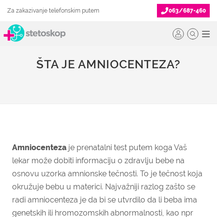
Za zakazivanje telefonskim putem
063/687-460
ŠTA JE AMNIOCENTEZA?
Amniocenteza
je prenatalni test putem koga Vaš
lekar može dobiti informaciju o zdravlju bebe na
osnovu uzorka amnionske tečnosti. To je tečnost koja
okružuje bebu u materici. Najvažniji razlog zašto se
radi amniocenteza je da bi se utvrdilo da li beba ima
genetskih ili hromozomskih abnormalnosti, kao npr