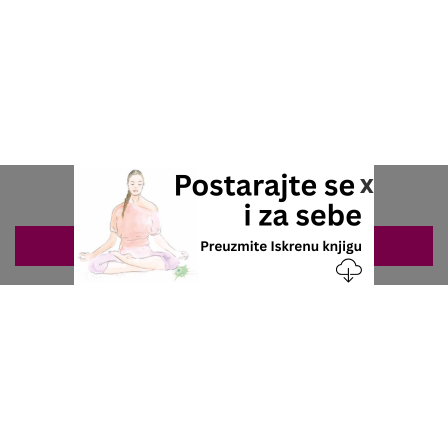
x
ZAKAZIVANJE 063/687-460
Nacionalni servis za zakazivanje
u privatnoj praksi.