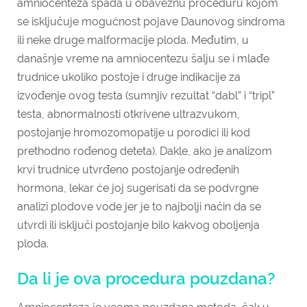
amniocenteza spada u obaveznu proceduru kojom
se isključuje mogućnost pojave Daunovog sindroma
ili neke druge malformacije ploda. Međutim, u
današnje vreme na amniocentezu šalju se i mlađe
trudnice ukoliko postoje i druge indikacije za
izvođenje ovog testa (sumnjiv rezultat “dabl” i “tripl”
testa, abnormalnosti otkrivene ultrazvukom,
postojanje hromozomopatije u porodici ili kod
prethodno rođenog deteta). Dakle, ako je analizom
krvi trudnice utvrđeno postojanje određenih
hormona, lekar će joj sugerisati da se podvrgne
analizi plodove vode jer je to najbolji način da se
utvrdi ili isključi postojanje bilo kakvog oboljenja
ploda.
Da li je ova procedura pouzdana?