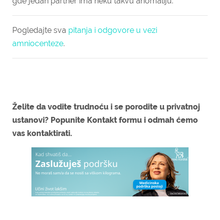
gde jedan partner ima neku takvu anomaliju.
Pogledajte sva
pitanja i odgovore u vezi
amniocenteze
.
Želite da vodite trudnoću i se porodite u privatnoj
ustanovi? Popunite Kontakt formu i odmah ćemo
vas kontaktirati.