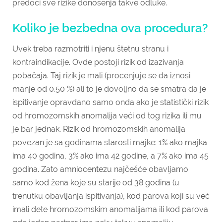
predoči sve rizike donošenja takve odluke.
Koliko je bezbedna ova procedura?
Uvek treba razmotriti i njenu štetnu stranu i
kontraindikacije. Ovde postoji rizik od izazivanja
pobačaja. Taj rizik je mali (procenjuje se da iznosi
manje od 0.50 %) ali to je dovoljno da se smatra da je
ispitivanje opravdano samo onda ako je statistički rizik
od hromozomskih anomalija veći od tog rizika ili mu
je bar jednak. Rizik od hromozomskih anomalija
povezan je sa godinama starosti majke: 1% ako majka
ima 40 godina, 3% ako ima 42 godine, a 7% ako ima 45
godina. Zato amniocentezu najčešće obavljamo
samo kod žena koje su starije od 38 godina (u
trenutku obavljanja ispitivanja), kod parova koji su već
imali dete hromozomskim anomalijama ili kod parova