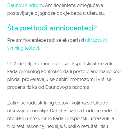
Daunov sindrom
. Amniocenteza omogućava
postavljanje dijagnoze dok je beba u uterusu.
Šta prethodi amniocentezi?
Pre amniocenteze radi se ekspertski
ultrazvuk i
skrining testovi
.
U 12. nedelji trudnoće radi se ekspertski ultrazvuk,
kada ginekolog kontroliše da li postoje anomalije kod
ploda, proveravaju se bebini hromozomi i vrši se
procena rizika od Daunovog sindroma.
Zatim se rade skrining testovi, kojima se takođe
otkrivaju anomalije. Dabl test iz krvi trudnice radi se
otprilike u isto vreme kada i ekspertski ultrazvuk, a
tripl test nakon 15. nedelje. Ukoliko rezultati nisu