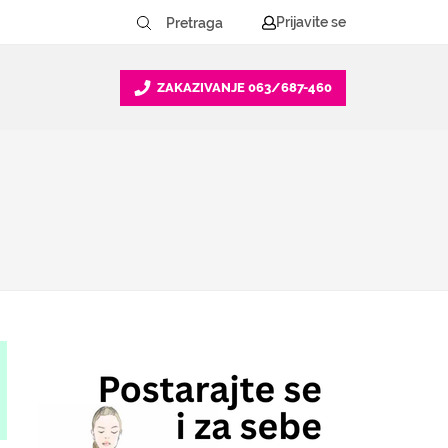
Prijavite se
ZAKAZIVANJE
063/687-460