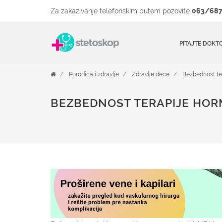
Za zakazivanje telefonskim putem pozovite
063/687
PITAJTE DOKT
Porodica i zdravlje
Zdravlje dece
Bezbednost te
BEZBEDNOST TERAPIJE HO