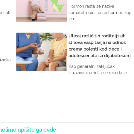
Hormon rasta se naziva
n, ali
somatotropin i on je hormon koji
je n...
Uticaj različitih roditeljskih
stilova vaspitanja na odnos
prema bolesti kod dece i
adolescenata sa dijabetesom
izička
Kao generalni zaključak
istraživanja može se reći da je
podr...
olimo upišite ga ovde