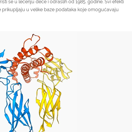
oristi se u lečenju dece i odraslih od 1985. godine. Svi efekti
 prikupljaju u velike baze podataka koje omogućavaju