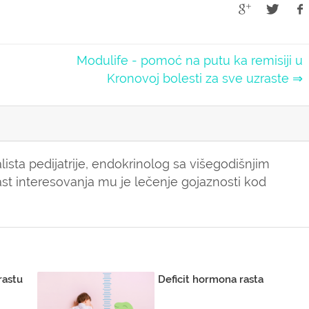
Modulife - pomoć na putu ka remisiji u
Kronovoj bolesti za sve uzraste ⇒
alista pedijatrije, endokrinolog sa višegodišnjim
st interesovanja mu je lečenje gojaznosti kod
rastu
Deficit hormona rasta