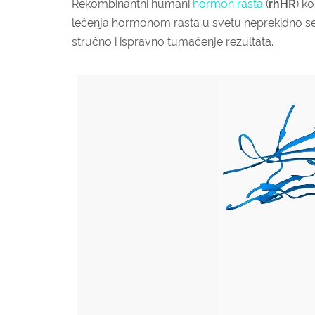
Rekombinantni humani
hormon rasta
(
rhHR
) k
lečenja hormonom rasta u svetu neprekidno se
stručno i ispravno tumačenje rezultata.