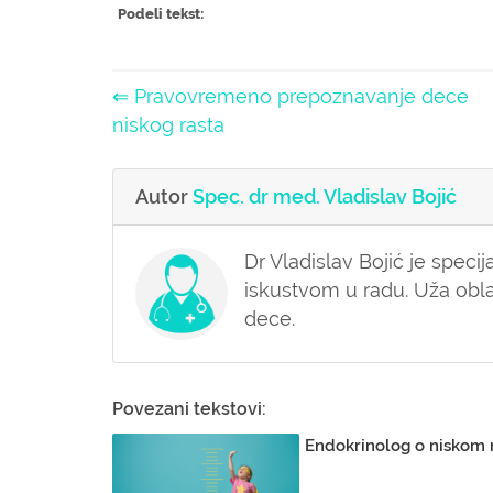
Podeli tekst:
⇐ Pravovremeno prepoznavanje dece
niskog rasta
Autor
Spec. dr med. Vladislav Bojić
Dr Vladislav Bojić je specij
iskustvom u radu. Uža obla
dece.
Povezani tekstovi:
Endokrinolog o niskom 