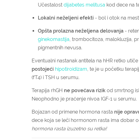
Učestalost
dijabetes melitusa
kod dece na ter
Lokalni neželjeni efekti
- bol i otok na mestu
Opšta prolazna neželjena delovanja
- reten
ginekomastija
, trombocitoza, malokluzija, pro
pigmentnih nevusa.
Eventualni nastanak antitela na hHR retko utiče
postojeći
hipotiroidizam
, te je u početku tera
(fT4) i TSH u serumu.
Terapija rhGH
ne povećava rizik
od smrtnog ish
Neophodno je praćenje nivoa IGF-1 u serumu.
Bojazan od primene hormona rasta
nije opra
dece koja se leči hormonom rasta ima dobar o
hormona rasta izuzetno su retka!