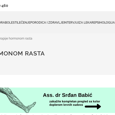
-460
ORA
BOLESTI
LEČENJE
PORODICA I ZDRAVLJE
INTERVJUI
ZA LEKARE
PSIHOLOGIJA
rapije hormonom rasta
RMONOM RASTA