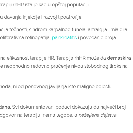
apiji rhHR ista je kao u opštoj populaciji;
 davanja injekcije i razvoj lipoatrofije.
cija tečnosti, sindrom karpalnog tunela, artralgija i mialgija,
liferativna retinopatija,
pankreatitis
i povećanje broja
 na efikasnost terapije HR.
Terapija rhHR može da
demaskira
pije neophodno redovno praćenje nivoa slobodnog tiroksina
oda, ni od ponovnog javljanja iste maligne bolesti.
vdana
. Svi dokumentovani podaci dokazuju da najveći broj
dgovor na terapiju, nema tegobe, a
neželjena dejstva