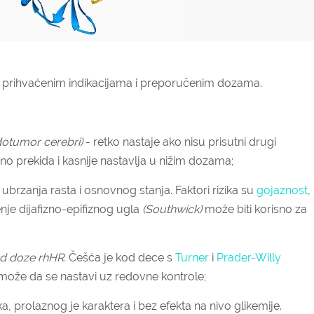
 prihvaćenim indikacijama i preporučenim dozama.
otumor cerebri)
- retko nastaje ako nisu prisutni drugi
eno prekida i kasnije nastavlja u nižim dozama;
ubrzanja rasta i osnovnog stanja. Faktori rizika su
gojaznost
,
enje dijafizno-epifiznog ugla
(Southwick)
može biti korisno za
od doze rhHR.
Češća je kod dece s
Turner
i
Prader-Willy
 može da se nastavi uz redovne kontrole;
, prolaznog je karaktera i bez efekta na nivo glikemije.