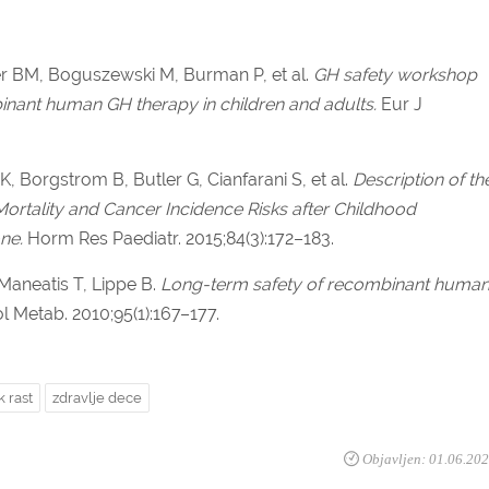
ler BM, Boguszewski M, Burman P, et al.
GH safety workshop
mbinant human GH therapy in children and adults.
Eur J
 Borgstrom B, Butler G, Cianfarani S, et al.
Description of th
rtality and Cancer Incidence Risks after Childhood
ne.
Horm Res Paediatr. 2015;84(3):172–183.
Maneatis T, Lippe B.
Long-term safety of recombinant huma
ol Metab. 2010;95(1):167–177.
k rast
zdravlje dece
Objavljen: 01.06.20