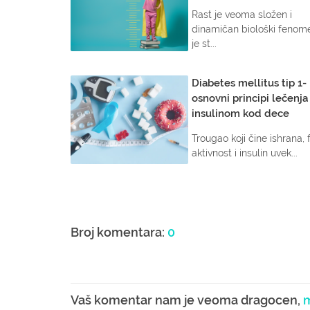
Rast je veoma složen i
dinamičan biološki fenome
je st...
Diabetes mellitus tip 1-
osnovni principi lečenja
insulinom kod dece
Trougao koji čine ishrana, f
aktivnost i insulin uvek...
Broj komentara:
0
Vaš komentar nam je veoma dragocen,
m