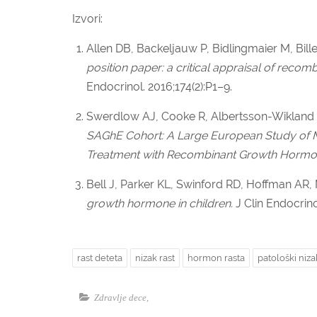
Izvori:
Allen DB, Backeljauw P, Bidlingmaier M, Bil
position paper: a critical appraisal of reco
Endocrinol. 2016;174(2):P1–9.
Swerdlow AJ, Cooke R, Albertsson-Wikland K,
SAGhE Cohort: A Large European Study of Mo
Treatment with Recombinant Growth Hormo
Bell J, Parker KL, Swinford RD, Hoffman AR, 
growth hormone in children.
J Clin Endocrin
rast deteta
nizak rast
hormon rasta
patološki niza
Zdravlje dece
,