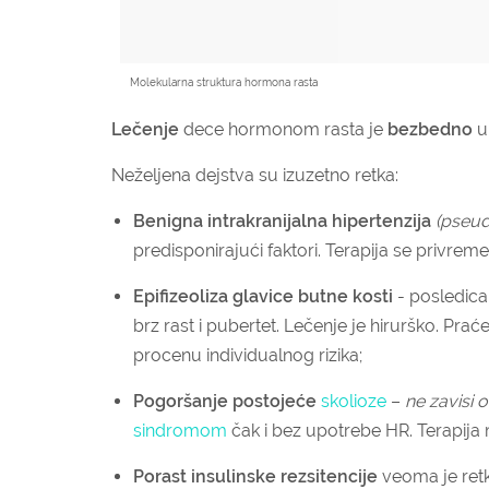
Molekularna struktura hormona rasta
Lečenje
dece hormonom rasta je
bezbedno
u
Neželjena dejstva su izuzetno retka:
Benigna intrakranijalna hipertenzija
(pseud
predisponirajući faktori. Terapija se privrem
Epifizeoliza glavice butne kosti
- posledica 
brz rast i pubertet. Lečenje je hirurško. Prać
procenu individualnog rizika;
Pogoršanje postojeće
skolioze
–
ne zavisi 
sindromom
čak i bez upotrebe HR. Terapija
Porast insulinske rezsitencije
veoma je retka