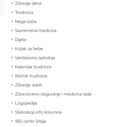
Zdravlje dece
Trudnoća
Nega zuba
Savremena medicina
Dijete
Kutak za bebe
Vantelesna oplodnja
Kalendar trudnoće
Rečnik trudnoće
Zdravlje starih
Zdravstveno osiguranje i medicina rada
Logopedija
Stetoskop.info kolumna
IBD centri Srbija