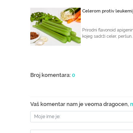
Celerom protiv leukemi
Prirodni flavonoid apigenin
kojeg sadrži celer, peršun, 
Broj komentara:
0
Vaš komentar nam je veoma dragocen,
m