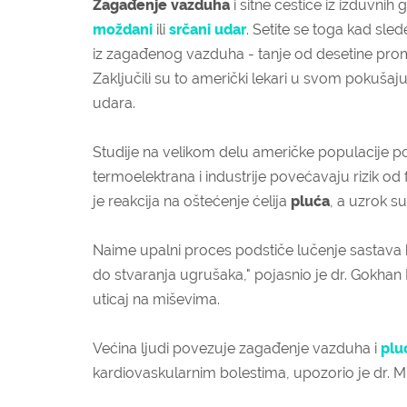
Zagađenje vazduha
i sitne čestice iz izduvni
moždani
ili
srčani udar
. Setite se toga kad sled
iz zagađenog vazduha - tanje od desetine prom
Zaključili su to američki lekari u svom pokuša
udara.
Studije na velikom delu američke populacije 
termoelektrana i industrije povećavaju rizik od
je reakcija na oštećenje ćelija
pluća
, a uzrok su
Naime upalni proces podstiče lučenje sastava 
do stvaranja ugrušaka," pojasnio je dr. Gokhan
uticaj na miševima.
Većina ljudi povezuje zagađenje vazduha i
plu
kardiovaskularnim bolestima, upozorio je dr. M