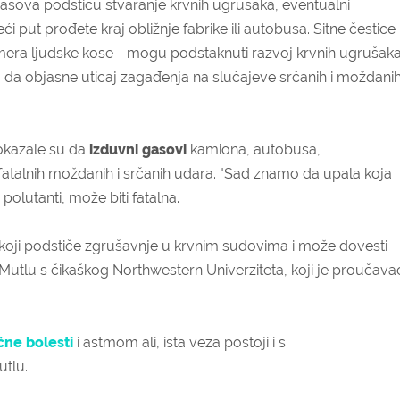
h gasova podstiču stvaranje krvnih ugrušaka, eventualni
eći put prođete kraj obližnje fabrike ili autobusa. Sitne čestice
era ljudske kose - mogu podstaknuti razvoj krvnih ugrušaka
ju da objasne uticaj zagađenja na slučajeve srčanih i moždani
pokazale su da
izduvni gasovi
kamiona, autobusa,
 fatalnih moždanih i srčanih udara. "Sad znamo da upala koja
 polutanti, može biti fatalna.
koji podstiče zgrušavnje u krvnim sudovima i može dovesti
 Mutlu s čikaškog Northwestern Univerziteta, koji je proučava
ćne bolesti
i astmom ali, ista veza postoji i s
utlu.