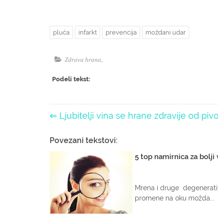
pluća
infarkt
prevencija
moždani udar
Zdrava hrana
,
Podeli tekst:
⇐ Ljubitelji vina se hrane zdravije od pivo
Povezani tekstovi:
5 top namirnica za bolji 
Mrena i druge degenerat
promene na oku možda...