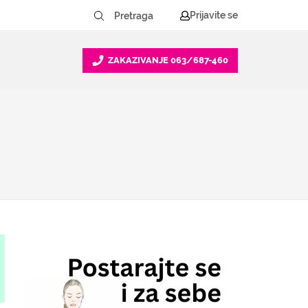
Prijavite se
ZAKAZIVANJE
063/687-460