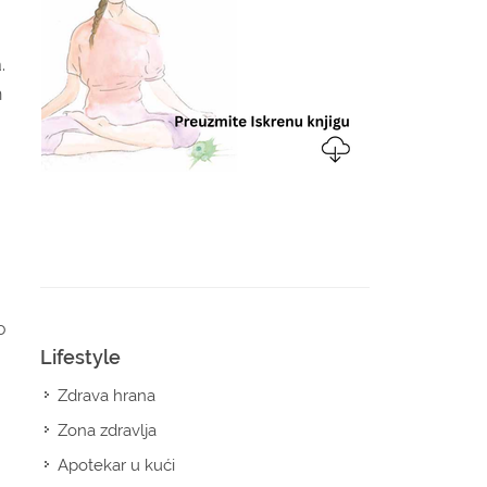
.
h
o
Lifestyle
Zdrava hrana
Zona zdravlja
Apotekar u kući