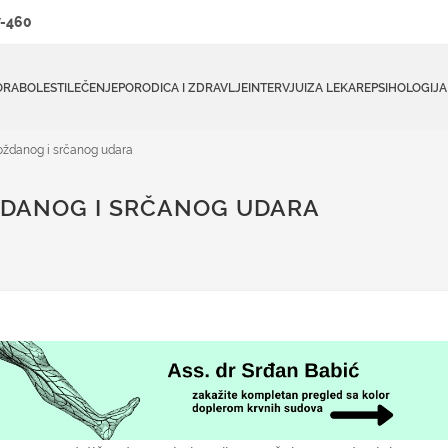
-460
ORA
BOLESTI
LEČENJE
PORODICA I ZDRAVLJE
INTERVJUI
ZA LEKARE
PSIHOLOGIJA
ždanog i srčanog udara
ŽDANOG I SRČANOG UDARA