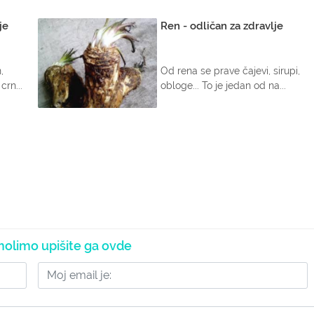
je
Ren - odličan za zdravlje
,
Od rena se prave čajevi, sirupi,
crn...
obloge... To je jedan od na...
olimo upišite ga ovde