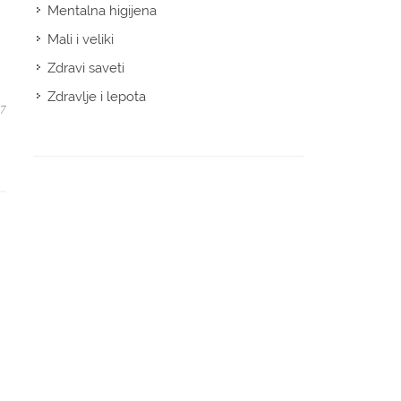
Mentalna higijena
Mali i veliki
Zdravi saveti
Zdravlje i lepota
07