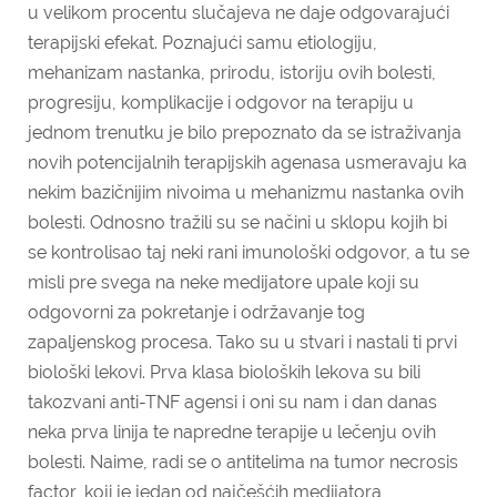
u velikom procentu slučajeva ne daje odgovarajući
terapijski efekat. Poznajući samu etiologiju,
mehanizam nastanka, prirodu, istoriju ovih bolesti,
progresiju, komplikacije i odgovor na terapiju u
jednom trenutku je bilo prepoznato da se istraživanja
novih potencijalnih terapijskih agenasa usmeravaju ka
nekim bazičnijim nivoima u mehanizmu nastanka ovih
bolesti. Odnosno tražili su se načini u sklopu kojih bi
se kontrolisao taj neki rani imunološki odgovor, a tu se
misli pre svega na neke medijatore upale koji su
odgovorni za pokretanje i održavanje tog
zapaljenskog procesa. Tako su u stvari i nastali ti prvi
biološki lekovi. Prva klasa bioloških lekova su bili
takozvani anti-TNF agensi i oni su nam i dan danas
neka prva linija te napredne terapije u lečenju ovih
bolesti. Naime, radi se o antitelima na tumor necrosis
factor, koji je jedan od najčešćih medijatora