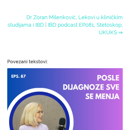
Dr Zoran Milenković, Lekovi u kliničkim
studijama i IBD | IBD podcast EP081, Stetoskop,
UKUKS ⇒
Povezani tekstovi: