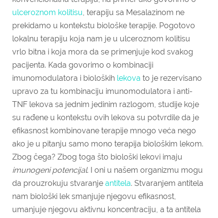
ulceroznom kolitisu
, terapiju sa Mesalazinom ne
prekidamo u kontekstu biološke terapije. Pogotovo
lokalnu terapiju koja nam je u ulceroznom kolitisu
vrlo bitna i koja mora da se primenjuje kod svakog
pacijenta. Kada govorimo o kombinaciji
imunomodulatora i bioloških
lekova
to je rezervisano
upravo za tu kombinaciju imunomodulatora i anti-
TNF lekova sa jednim jedinim razlogom, studije koje
su rađene u kontekstu ovih lekova su potvrdile da je
efikasnost kombinovane terapije mnogo veća nego
ako je u pitanju samo mono terapija biološkim lekom.
Zbog čega? Zbog toga što biološki lekovi imaju
imunogeni potencijal
. I oni u našem organizmu mogu
da prouzrokuju stvaranje
antitela
. Stvaranjem antitela
nam biološki lek smanjuje njegovu efikasnost,
umanjuje njegovu aktivnu koncentraciju, a ta antitela