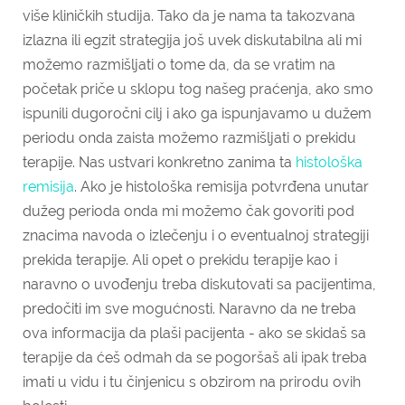
više kliničkih studija. Tako da je nama ta takozvana
izlazna ili egzit strategija još uvek diskutabilna ali mi
možemo razmišljati o tome da, da se vratim na
početak priče u sklopu tog našeg praćenja, ako smo
ispunili dugoročni cilj i ako ga ispunjavamo u dužem
periodu onda zaista možemo razmišljati o prekidu
terapije. Nas ustvari konkretno zanima ta
histološka
remisija
. Ako je histološka remisija potvrđena unutar
dužeg perioda onda mi možemo čak govoriti pod
znacima navoda o izlečenju i o eventualnoj strategiji
prekida terapije. Ali opet o prekidu terapije kao i
naravno o uvođenju treba diskutovati sa pacijentima,
predočiti im sve mogućnosti. Naravno da ne treba
ova informacija da plaši pacijenta - ako se skidaš sa
terapije da ćeš odmah da se pogoršaš ali ipak treba
imati u vidu i tu činjenicu s obzirom na prirodu ovih