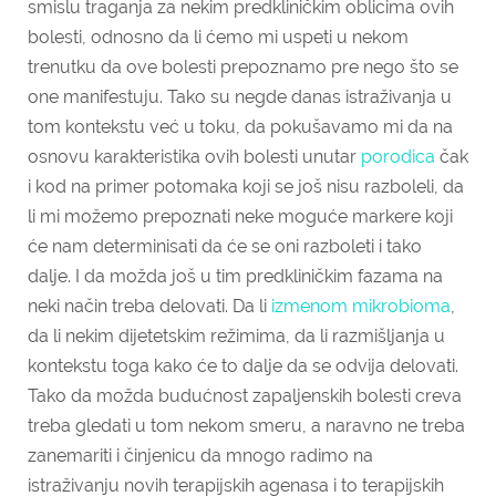
smislu traganja za nekim predkliničkim oblicima ovih
bolesti, odnosno da li ćemo mi uspeti u nekom
trenutku da ove bolesti prepoznamo pre nego što se
one manifestuju. Tako su negde danas istraživanja u
tom kontekstu već u toku, da pokušavamo mi da na
osnovu karakteristika ovih bolesti unutar
porodica
čak
i kod na primer potomaka koji se još nisu razboleli, da
li mi možemo prepoznati neke moguće markere koji
će nam determinisati da će se oni razboleti i tako
dalje. I da možda još u tim predkliničkim fazama na
neki način treba delovati. Da li
izmenom mikrobioma
,
da li nekim dijetetskim režimima, da li razmišljanja u
kontekstu toga kako će to dalje da se odvija delovati.
Tako da možda budućnost zapaljenskih bolesti creva
treba gledati u tom nekom smeru, a naravno ne treba
zanemariti i činjenicu da mnogo radimo na
istraživanju novih terapijskih agenasa i to terapijskih