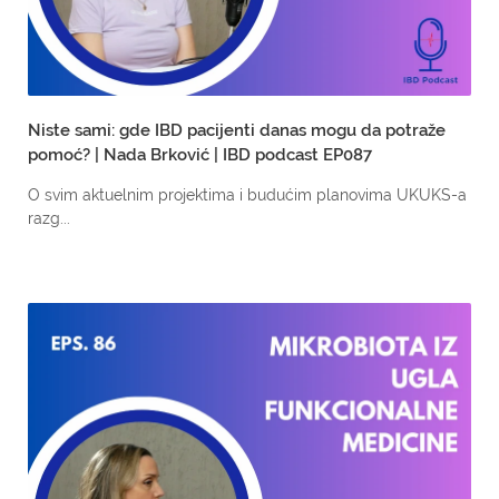
Niste sami: gde IBD pacijenti danas mogu da potraže
pomoć? | Nada Brković | IBD podcast EP087
O svim aktuelnim projektima i budućim planovima UKUKS-a
razg...