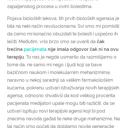
zapaljenskog procesa u ovim bolestima.
Pojava bioloških lekova, tih prvih bioloških agenasa je
bila na neki način revolucionarna. Svi smo mi pomislili
da ćemo mi konačno obuzdati te bolesti i uspešno ih
lečiti. Međutim, vrlo brzo smo se uverili da
čak
trećina
pacijenata
nije imala odgovor čak ni na ovu
terapiju
. To nas je negde usmerilo da razmišljamo o
tome da, ne samo mi nego i ljudi koji se bave
bazičnom naukom i molekularnim mehanizmima,
naravno u nekoj saradnji sa velikim farmakološkim
kućama, pokrenu ustvari istraživanja novih terapijskih
agensa, odnosno shvativši da kod velikog procenta
pacijenata medijatori upale mogu biti različiti, da se
ustvari ispituju novi terapijski agensi koji bi pod
znacima navoda gađali te neke druge mehanizme. Na
taj način smo počeli da dobijamo novije generacije