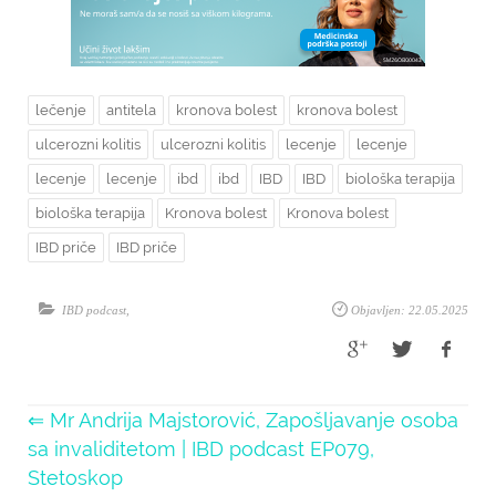
lečenje
antitela
kronova bolest
kronova bolest
ulcerozni kolitis
ulcerozni kolitis
lecenje
lecenje
lecenje
lecenje
ibd
ibd
IBD
IBD
biološka terapija
biološka terapija
Kronova bolest
Kronova bolest
IBD priče
IBD priče
IBD podcast
,
Objavljen: 22.05.2025
⇐ Mr Andrija Majstorović, Zapošljavanje osoba
sa invaliditetom | IBD podcast EP079,
Stetoskop