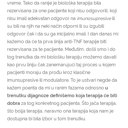
vreme. Tako da ranije je biološka terapija bila
rezervisana za one pacijente koji nisu odgovorili, koji
nisu imali adekvatan odgovor na
imunosupresive
ili
su bili na njih na neki način otporni ili su izgubili
odgovor čak i da su ga inicijalno imali. I dan danas mi
kažemo da će ta prva linija anti-TNF terapije biti
rezervisana za te pacijente. Međutim, došli smo i do
tog trenutka da mi biološku terapiju možemo davati
kao prvu liniju čak zanemarujući taj proces u kojem
pacijenti moraju da prođu kroz klasične
imunsupresive ili modulatore. To je ustvari negde da
kažem poenta da mi u ranim fazama odnosno
u
trenutku dijagnoze definišemo koja terapija će biti
dobra
za tog konkretnog pacijenta. Što jača terapija,
što bolja terapija, naravno ona terapija koja nam je
dostupna bi bila izbor u tom trenutku.