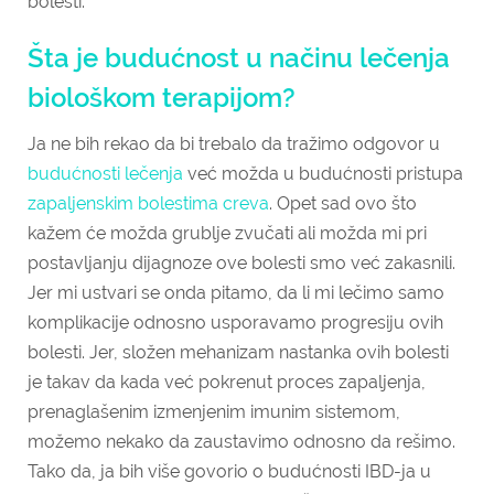
bolesti.
Šta je budućnost u načinu lečenja
biološkom terapijom?
Ja ne bih rekao da bi trebalo da tražimo odgovor u
budućnosti lečenja
već možda u budućnosti pristupa
zapaljenskim bolestima creva
. Opet sad ovo što
kažem će možda grublje zvučati ali možda mi pri
postavljanju dijagnoze ove bolesti smo već zakasnili.
Jer mi ustvari se onda pitamo, da li mi lečimo samo
komplikacije odnosno usporavamo progresiju ovih
bolesti. Jer, složen mehanizam nastanka ovih bolesti
je takav da kada već pokrenut proces zapaljenja,
prenaglašenim izmenjenim imunim sistemom,
možemo nekako da zaustavimo odnosno da rešimo.
Tako da, ja bih više govorio o budućnosti IBD-ja u