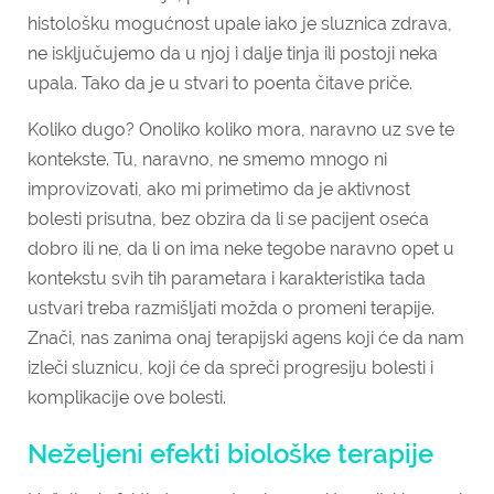
histološku mogućnost upale iako je sluznica zdrava,
ne isključujemo da u njoj i dalje tinja ili postoji neka
upala. Tako da je u stvari to poenta čitave priče.
Koliko dugo? Onoliko koliko mora, naravno uz sve te
kontekste. Tu, naravno, ne smemo mnogo ni
improvizovati, ako mi primetimo da je aktivnost
bolesti prisutna, bez obzira da li se pacijent oseća
dobro ili ne, da li on ima neke tegobe naravno opet u
kontekstu svih tih parametara i karakteristika tada
ustvari treba razmišljati možda o promeni terapije.
Znači, nas zanima onaj terapijski agens koji će da nam
izleči sluznicu, koji će da spreči progresiju bolesti i
komplikacije ove bolesti.
Neželjeni efekti biološke terapije