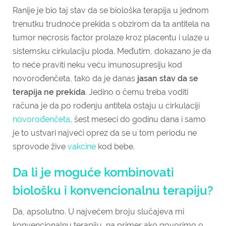
Ranije je bio taj stav da se biološka terapija u jednom
trenutku trudnoće prekida s obzirom da ta antitela na
tumor necrosis factor prolaze kroz placentu i ulaze u
sistemsku cirkulaciju ploda. Međutim, dokazano je da
to neće praviti neku veću imunosupresiju kod
novorođenčeta, tako da je danas
jasan stav da se
terapija ne prekida
. Jedino o čemu treba voditi
računa je da po rođenju antitela ostaju u cirkulaciji
novorođenčeta
, šest meseci do godinu dana i samo
je to ustvari najveći oprez da se u tom periodu ne
sprovode žive
vakcine
kod bebe.
Da li je moguće kombinovati
biološku i konvencionalnu terapiju?
Da, apsolutno. U najvećem broju slučajeva mi
konvencionalnu terapiju, na primer ako govorimo o