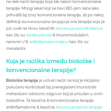
na neki način terapija koja ide nakon konvencionalne
terapije. Mnogi lekari koji se bavi IBD-jem neće lako
prihvatiti taj izraz konvencionalna terapija, ali po nekoj
definiciji
konvencionalna terapija
je ona terapija koja je
još uvek na nivou klasičnih
imunosupresornih lekova
,
kao što su
kortikosteroidi
ili imunomodulatori,
naravno i/ili
antiinflamatorni lekovi
kao što su
mesalazini.
Koja je razlika između biološke i
konvencionalne terapije?
Biološka terapija
je ustvari način na koji je inicijalno
pokušano kontrolisati taj prenaglašeni imunološki
mehanizam odnosno odgovor koji je prisutan u ovim
bolestima. Ta klasična ili konvencionalna terapija
antiinflamatorna ili klasična
imunosupresivna terapija