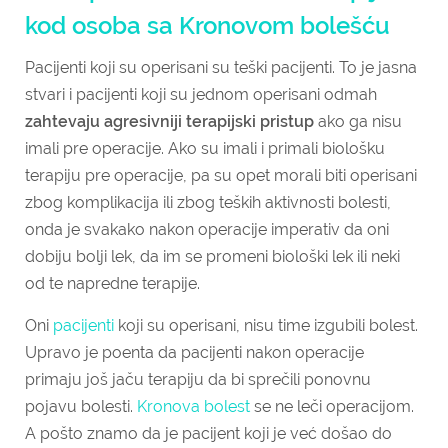
kod osoba sa Kronovom bolešću
Pacijenti koji su operisani su teški pacijenti. To je jasna
stvari i pacijenti koji su jednom operisani odmah
zahtevaju agresivniji terapijski pristup
ako ga nisu
imali pre operacije. Ako su imali i primali biološku
terapiju pre operacije, pa su opet morali biti operisani
zbog komplikacija ili zbog teških aktivnosti bolesti,
onda je svakako nakon operacije imperativ da oni
dobiju bolji lek, da im se promeni biološki lek ili neki
od te napredne terapije.
Oni
pacijenti
koji su operisani, nisu time izgubili bolest.
Upravo je poenta da pacijenti nakon operacije
primaju još jaču terapiju da bi sprečili ponovnu
pojavu bolesti.
Kronova bolest
se ne leči operacijom.
A pošto znamo da je pacijent koji je već došao do