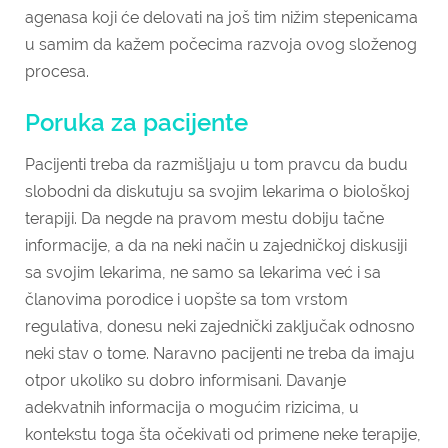
agenasa koji će delovati na još tim nižim stepenicama
u samim da kažem počecima razvoja ovog složenog
procesa.
Poruka za pacijente
Pacijenti treba da razmišljaju u tom pravcu da budu
slobodni da diskutuju sa svojim lekarima o biološkoj
terapiji. Da negde na pravom mestu dobiju tačne
informacije, a da na neki način u zajedničkoj diskusiji
sa svojim lekarima, ne samo sa lekarima već i sa
članovima porodice i uopšte sa tom vrstom
regulativa, donesu neki zajednički zaključak odnosno
neki stav o tome. Naravno pacijenti ne treba da imaju
otpor ukoliko su dobro informisani. Davanje
adekvatnih informacija o mogućim rizicima, u
kontekstu toga šta očekivati od primene neke terapije,