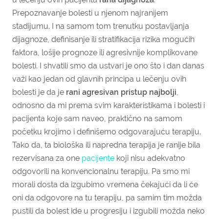
Prepoznavanje bolesti u njenom najranijem
stadijumu. I na samom tom trenutku postavljanja
dijagnoze, definisanje ili stratifikacija rizika mogućih
faktora, lošije prognoze ili agresivnije komplikovane
bolesti. I shvatili smo da ustvari je ono što i dan danas
važi kao jedan od glavnih principa u lečenju ovih
bolesti je da je
rani agresivan pristup najbolji
,
odnosno da mi prema svim karakteristikama i bolesti i
pacijenta koje sam naveo, praktično na samom
početku krojimo i definišemo odgovarajuću terapiju.
Tako da, ta biološka ili napredna terapija je ranije bila
rezervisana za one
pacijente
koji nisu adekvatno
odgovorili na konvencionalnu terapiju. Pa smo mi
morali dosta da izgubimo vremena čekajući da li će
oni da odgovore na tu terapiju, pa samim tim možda
pustili da bolest ide u progresiju i izgubili možda neko