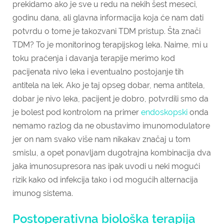
prekidamo ako je sve u redu na nekih šest meseci,
godinu dana, ali glavna informacija koja će nam dati
potvrdu o tome je takozvani TDM pristup. Šta znači
TDM? To je monitorinog terapijskog leka. Naime, mi u
toku praćenja i davanja terapije merimo kod
pacijenata nivo leka i eventualno postojanje tih
antitela na lek. Ako je taj opseg dobar, nema antitela,
dobar je nivo leka, pacijent je dobro, potvrdili smo da
je bolest pod kontrolom na primer
endoskopski
onda
nemamo razlog da ne obustavimo imunomodulatore
jer on nam svako više nam nikakav značaj u tom
smislu, a opet ponavljam dugotrajna kombinacija dva
jaka imunosupresora nas ipak uvodi u neki mogući
rizik kako od infekcija tako i od mogućih alternacija
imunog sistema.
Postoperativna biološka terapija