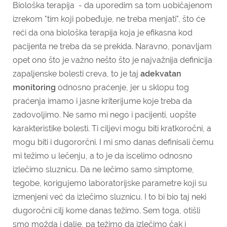
Biološka terapija - da uporedim sa tom uobičajenom
izrekom "tim koji pobeđuje, ne treba menjati", što će
reći da ona biološka terapija koja je efikasna kod
pacijenta ne treba da se prekida. Naravno, ponavljam
opet ono što je važno nešto što je najvažnija definicija
zapaljenske bolesti creva, to je taj
adekvatan
monitoring
odnosno praćenje, jer u sklopu tog
praćenja imamo i jasne kriterijume koje treba da
zadovoljimo. Ne samo mi nego i pacijenti, uopšte
karakteristike bolesti. Ti ciljevi mogu biti kratkoročni, a
mogu biti i dugororčni. I mi smo danas definisali čemu
mi težimo u lečenju, a to je da iscelimo odnosno
izlečimo sluznicu. Da ne lečimo samo simptome,
tegobe, korigujemo laboratorijske parametre koji su
izmenjeni već da izlečimo sluznicu. I to bi bio taj neki
dugoročni cilj kome danas težimo. Sem toga, otišli
smo možda i dalje, pa težimo da izlečimo čak i