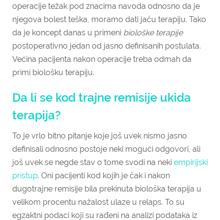
operacije težak pod znacima navoda odnosno da je
njegova bolest teška, moramo dati jaču terapiju. Tako
da je koncept danas u primeni
biološke terapije
postoperativno jedan od jasno definisanih postulata.
Većina pacijenta nakon operacije treba odmah da
primi biološku terapiju.
Da li se kod trajne remisije ukida
terapija?
To je vrlo bitno pitanje koje još uvek nismo jasno
definisali odnosno postoje neki mogući odgovori, ali
još uvek se negde stav o tome svodi na neki
empirijski
pristup
. Oni pacijenti kod kojih je čak i nakon
dugotrajne remisije bila prekinuta biološka terapija u
velikom procentu nažalost ulaze u relaps. To su
egzaktni podaci koji su rađeni na analizi podataka iz