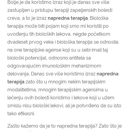
Bolje je da koristimo izraz koji je danas sve više
zastupljen u pristupu terapiji zapaljenskih bolesti
creva, a to je izraz
napredna terapija
. Biološka
terapija može biti pojam koji smo mi koristili po
uvođenju tih bioloških lekova, negde početkom
dvadeset prvog veka i biološka terapija se odnosila
na one terapijske agense koji su u sebi imali taj
biološki potencijal, odnosno antitela sa
odgovarajućim imunološkim mehanizmom
delovanja. Danas sve više koristimo izraz
napredna
terapija
zato što u mnogim nekim terapijskim
modalitetima, mnogim terapijskim agensima u
lečenju ovih bolesti koristimo i lekove koji u užem
smislu nisu biološki lekovi, ali je potvrđeno da su isto
tako efikasni.
Zašto kažemo da je to napredna terapija? Zato što je