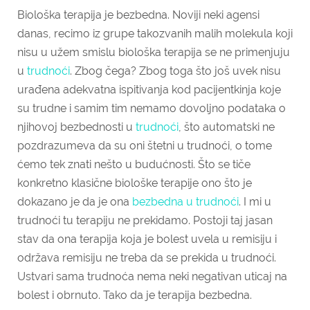
Biološka terapija je bezbedna. Noviji neki agensi
danas, recimo iz grupe takozvanih malih molekula koji
nisu u užem smislu biološka terapija se ne primenjuju
u
trudnoći
. Zbog čega? Zbog toga što još uvek nisu
urađena adekvatna ispitivanja kod pacijentkinja koje
su trudne i samim tim nemamo dovoljno podataka o
njihovoj bezbednosti u
trudnoći
, što automatski ne
pozdrazumeva da su oni štetni u trudnoći, o tome
ćemo tek znati nešto u budućnosti. Što se tiče
konkretno klasične biološke terapije ono što je
dokazano je da je ona
bezbedna u trudnoći
. I mi u
trudnoći tu terapiju ne prekidamo. Postoji taj jasan
stav da ona terapija koja je bolest uvela u remisiju i
održava remisiju ne treba da se prekida u trudnoći.
Ustvari sama trudnoća nema neki negativan uticaj na
bolest i obrnuto. Tako da je terapija bezbedna.