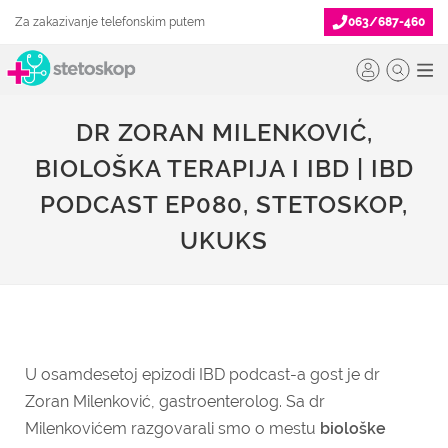
Za zakazivanje telefonskim putem
063/687-460
DR ZORAN MILENKOVIĆ,
BIOLOŠKA TERAPIJA I IBD | IBD
PODCAST EP080, STETOSKOP,
UKUKS
U osamdesetoj epizodi IBD podcast-a gost je dr
Zoran Milenković, gastroenterolog. Sa dr
Milenkovićem razgovarali smo o mestu
biološke