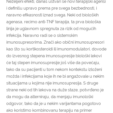
Neželjeni efekti, danas ustvari se novi terapijski agensi
i definišu upravo prema pre svega bezbednosti, i
naravno efikasnosti iznad svega. Neki od bioloških
agenasa, recimo anti-TNF terapija, ta prva biološka
linija je uglavnom spregnuta za rizik od mogućih
infekcija. Naravno radi se o sistemskim
imunosupresorima. Znači ako obični imunosupresori
kao što su kortikosteroidi ili imunomodulatori, dovode
do izvesnog stepena imunosupresije biološki lekovi
će taj stepen imunosupresije još više da povećaju,
tako da su pacijenti u tom nekom kontekstu izloženi
možda i infekcijama koje ih ne bi angažovale u nekim
situacijama u kojima nije imunosupresija. S druge
strane neki od tih lekova na duže staze, potvrđeno je
da mogu da alterniraju, da menjaju imunološki
odgovor, tako da je u nekim varijantama pogotovo
ako koristimo kombinovanu terapiju na primer