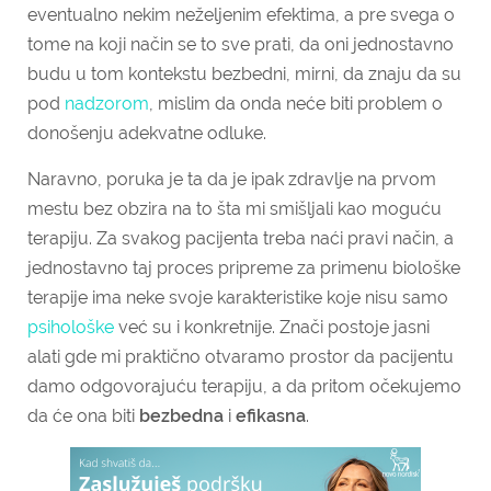
eventualno nekim neželjenim efektima, a pre svega o
tome na koji način se to sve prati, da oni jednostavno
budu u tom kontekstu bezbedni, mirni, da znaju da su
pod
nadzorom
, mislim da onda neće biti problem o
donošenju adekvatne odluke.
Naravno, poruka je ta da je ipak zdravlje na prvom
mestu bez obzira na to šta mi smišljali kao moguću
terapiju. Za svakog pacijenta treba naći pravi način, a
jednostavno taj proces pripreme za primenu biološke
terapije ima neke svoje karakteristike koje nisu samo
psihološke
već su i konkretnije. Znači postoje jasni
alati gde mi praktično otvaramo prostor da pacijentu
damo odgovorajuću terapiju, a da pritom očekujemo
da će ona biti
bezbedna
i
efikasna
.