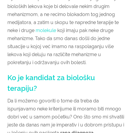
bioloških lekova koje bi delovale nekim drugim
mehanizmom, a ne recimo blokadom tog jednog
medijatora, a zatim u skopu te napredne terapije te
neke i druge
molekule
koji imaju pak neke druge
mehanizme. Tako da smo danas došli do jedne
situacije u kojoj već imamo na raspolaganju više
lekova koji deluju na različite mehanizme u
pokretanju i održavanju ovih bolesti.
Ko je kandidat za biološku
terapiju?
Da li možemo govoriti o tome da treba da
ispunjavamo neke kriterijume ili moramo biti mnogo
dobri već u samom početku? Ono što smo mi shvatili
jeste da danas nam je imperativ i u dobrom pristupu i
u lečenju ovih pacijenta
rana dijagnoza
.