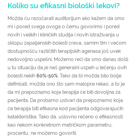
Koliko su efikasni biološki lekovi?
Možda ću razočarati auditorijum ako kažem da smo
mi i pored svega ovoga o čemu govorimo i pored
novih i velikih i kliničkih studija i novih istraživanja u
sklopu zapaljenskih bolesti creva, samim tim i većom
dostupnošću različitih terapijskih agenasa još uvek
nedovoljno uspešni. Možemo reći da smo danas došli
u tu situaciju da je naš generalni uspeh u lečenju ovih
bolesti nekih
60%-50%
. Tako da bi možda bilo bolje
definisati, možda ono što sam malopre rekao, a to je
da mi prepoznamo koja terapija će biti dovoljna za
pacijenta. Da probamo ustvari da prepoznamo koja
će terapija biti efikasna kod pacijenta odgovarajućih
katakteristika. Tako da, uslovno rečeno o efikasnosti
kao nekom konkretnom metričkom parametru,
procentu, ne možemo govoriti.