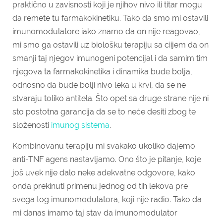
praktično u zavisnosti koji je njihov nivo ili titar mogu
da remete tu farmakokinetiku. Tako da smo mi ostavili
imunomodulatore iako znamo da on nije reagovao,
mi smo ga ostavili uz biološku terapiju sa ciijem da on
smanji taj njegov imunogeni potencijal i da samim tim
njegova ta farmakokinetika i dinamika bude bolja,
odnosno da bude bolji nivo leka u krvi, da se ne
stvaraju toliko antitela. Što opet sa druge strane nije ni
sto postotna garancija da se to neće desiti zbog te
složenosti
imunog sistema
.
Kombinovanu terapiju mi svakako ukoliko dajemo
anti-TNF agens nastavljamo. Ono što je pitanje, koje
još uvek nije dalo neke adekvatne odgovore, kako
onda prekinuti primenu jednog od tih lekova pre
svega tog imunomodulatora, koji nije radio. Tako da
mi danas imamo taj stav da imunomodulator