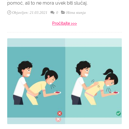
pomoć, ali to ne mora uvek biti slučaj.
Objavljen: 21.03.2021
0
Hitna stanja
Pročitajte >>>