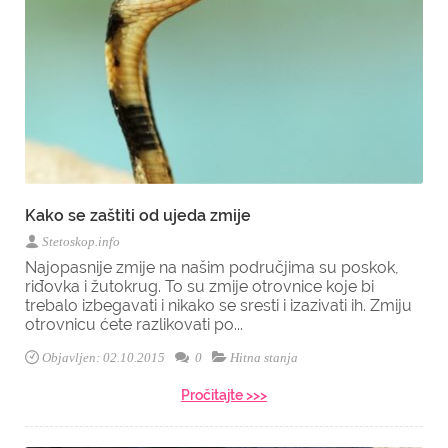
Kako se zaštiti od ujeda zmije
Stetoskop.info
Najopasnije zmije na našim područjima su poskok,
riđovka i žutokrug. To su zmije otrovnice koje bi
trebalo izbegavati i nikako se sresti i izazivati ih. Zmiju
otrovnicu ćete razlikovati po...
Objavljen: 02.10.2015
0
Hitna stanja
Pročitajte >>>