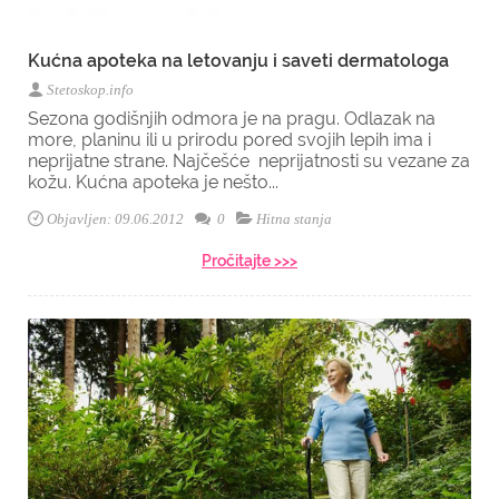
Kućna apoteka na letovanju i saveti dermatologa
Stetoskop.info
Sezona godišnjih odmora je na pragu. Odlazak na
more, planinu ili u prirodu pored svojih lepih ima i
neprijatne strane. Najčešće neprijatnosti su vezane za
kožu. Kućna apoteka je nešto...
Objavljen: 09.06.2012
0
Hitna stanja
Pročitajte >>>