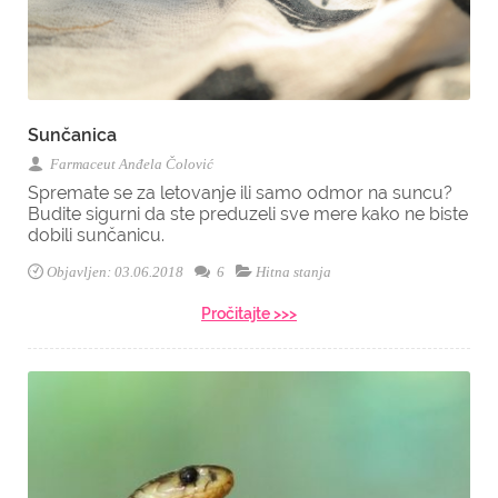
Sunčanica
Farmaceut Anđela Čolović
Spremate se za letovanje ili samo odmor na suncu?
Budite sigurni da ste preduzeli sve mere kako ne biste
dobili sunčanicu.
Objavljen: 03.06.2018
6
Hitna stanja
Pročitajte >>>