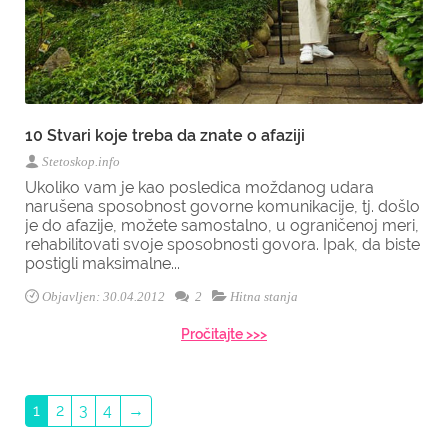
10 Stvari koje treba da znate o afaziji
Stetoskop.info
Ukoliko vam je kao posledica moždanog udara
narušena sposobnost govorne komunikacije, tj. došlo
je do afazije, možete samostalno, u ograničenoj meri,
rehabilitovati svoje sposobnosti govora. Ipak, da biste
postigli maksimalne...
Objavljen: 30.04.2012
2
Hitna stanja
Pročitajte >>>
1
2
3
4
→