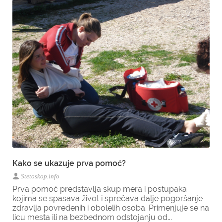
Kako se ukazuje prva pomoć?
Stetoskop.info
Prva pomoć predstavlja skup mera i postupaka
kojima se spasava život i sprečava dalje pogoršanje
zdravlja povređenih i obolelih osoba. Primenjuje se na
licu mesta ili na bezbednom odstojanju od...