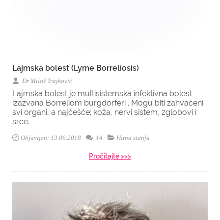
Lajmska bolest (Lyme Borreliosis)
Dr Miloš Trajković
Lajmska bolest je multisistemska infektivna bolest
izazvana Borreliom burgdorferi . Mogu biti zahvaćeni
svi organi, a najčešće: koža, nervi sistem, zglobovi i
srce.
Objavljen: 13.06.2018
14
Hitna stanja
Pročitajte >>>