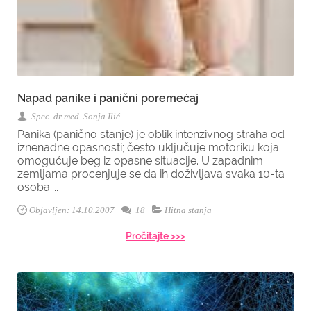
Napad panike i panični poremećaj
Spec. dr med. Sonja Ilić
Panika (panično stanje) je oblik intenzivnog straha od
iznenadne opasnosti; često uključuje motoriku koja
omogućuje beg iz opasne situacije. U zapadnim
zemljama procenjuje se da ih doživljava svaka 10-ta
osoba....
Objavljen: 14.10.2007
18
Hitna stanja
Pročitajte >>>