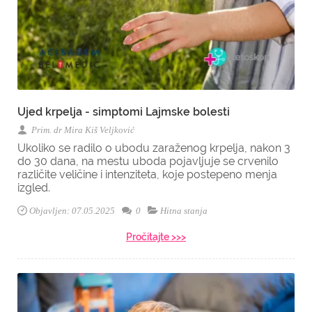
Ujed krpelja - simptomi Lajmske bolesti
Prim. dr Mira Kiš Veljković
Ukoliko se radilo o ubodu zaraženog krpelja, nakon 3
do 30 dana, na mestu uboda pojavljuje se crvenilo
različite veličine i intenziteta, koje postepeno menja
izgled.
Objavljen: 07.05.2025
0
Hitna stanja
Pročitajte >>>