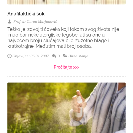
Anafilaktički šok
Prof. dr Goran Marjanović
Teško je izdvojiti čoveka koji tokom svog života nije
imao bar neke alergijske tegobe, ali su one u
najvećem broju slučajeva bile izuzetno blage i
kratkotrajne. Međutim mali broj osoba...
Objavljen: 06.01.2007
3
Hitna stanja
Pročitajte >>>