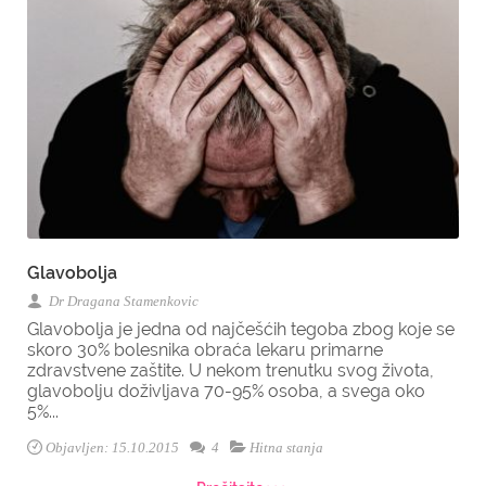
Glavobolja
Dr Dragana Stamenkovic
Glavobolja je jedna od najčešćih tegoba zbog koje se
skoro 30% bolesnika obraća lekaru primarne
zdravstvene zaštite. U nekom trenutku svog života,
glavobolju doživljava 70-95% osoba, a svega oko
5%...
Objavljen: 15.10.2015
4
Hitna stanja