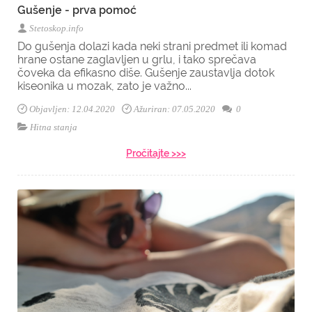
Gušenje - prva pomoć
Stetoskop.info
Do gušenja dolazi kada neki strani predmet ili komad
hrane ostane zaglavljen u grlu, i tako sprečava
čoveka da efikasno diše. Gušenje zaustavlja dotok
kiseonika u mozak, zato je važno...
Objavljen: 12.04.2020
Ažuriran: 07.05.2020
0
Hitna stanja
Pročitajte >>>