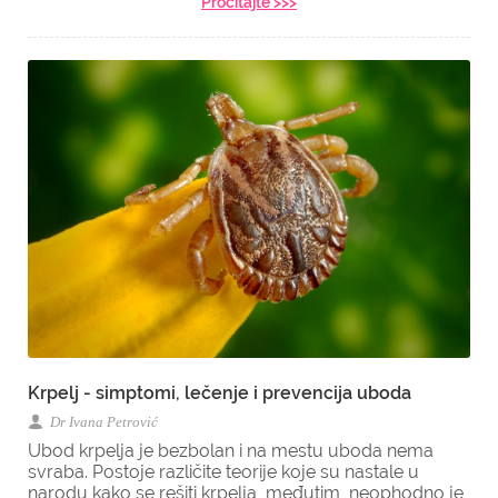
Pročitajte >>>
Krpelj - simptomi, lečenje i prevencija uboda
Dr Ivana Petrović
Ubod krpelja je bezbolan i na mestu uboda nema
svraba. Postoje različite teorije koje su nastale u
narodu kako se rešiti krpelja, međutim, neophodno je