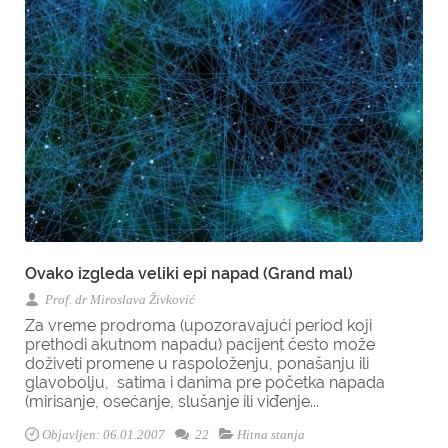
Ovako izgleda veliki epi napad (Grand mal)
Prof. dr Miroslava Živković
Za vreme prodroma (upozoravajući period koji
prethodi akutnom napadu) pacijent često može
doživeti promene u raspoloženju, ponašanju ili
glavobolju, satima i danima pre početka napada
(mirisanje, osećanje, slušanje ili viđenje...
Objavljen: 06.01.2007
22
Hitna stanja