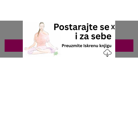
x
ZAKAZIVANJE 063/687-460
Nacionalni servis za zakazivanje
u privatnoj praksi.
+381 63 687 460
office@stetoskop.info