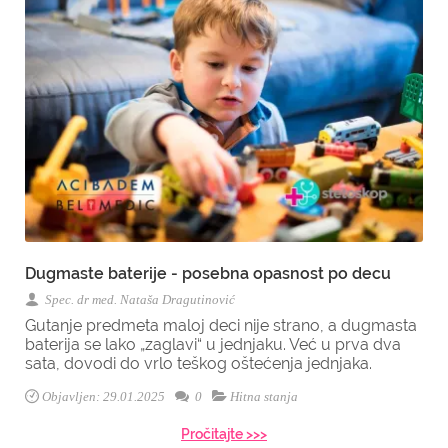
Dugmaste baterije - posebna opasnost po decu
Spec. dr med. Nataša Dragutinović
Gutanje predmeta maloj deci nije strano, a dugmasta
baterija se lako „zaglavi“ u jednjaku. Već u prva dva
sata, dovodi do vrlo teškog oštećenja jednjaka.
Objavljen: 29.01.2025
0
Hitna stanja
Pročitajte >>>