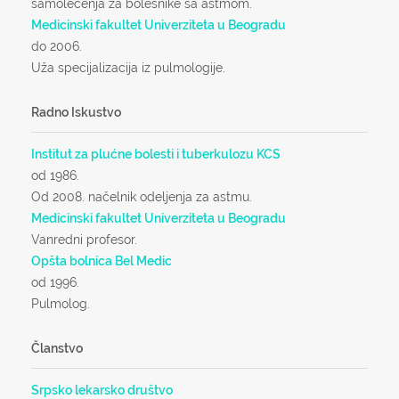
samolečenja za bolesnike sa astmom.
Medicinski fakultet Univerziteta u Beogradu
do 2006.
Uža specijalizacija iz pulmologije.
Radno Iskustvo
Institut za plućne bolesti i tuberkulozu KCS
od 1986.
Od 2008. načelnik odeljenja za astmu.
Medicinski fakultet Univerziteta u Beogradu
Vanredni profesor.
Opšta bolnica Bel Medic
od 1996.
Pulmolog.
Članstvo
Srpsko lekarsko društvo