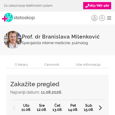
Za zakazivanje telefonskim putem
063/687-460
Prof. dr Branislava Milenković
Specijalista interne medicine, pulmolog
O lekaru
Cenovnik
Više informacija
Zakažite pregled
Najraniji datum:
11.08.2026.
Uto
Sre
Čet
Pet
Sub
11.08.
12.08.
13.08.
14.08.
15.08.