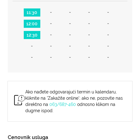
-
-
-
-
11:30
-
-
-
-
12:00
-
-
-
-
12:30
-
-
-
-
-
-
-
-
-
-
Ako nađete odgovarajući termin u kalendaru,
kliknite na 'Zakažite online'; ako ne, pozovite nas
direktno na
063/687-460
odnosno klikom na
dugme ispod.
Cenovnik usluga