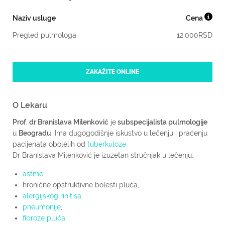
Naziv usluge
Cena
Pregled pulmologa
12,000
RSD
ZAKAŽITE ONLINE
O Lekaru
Prof. dr Branislava Milenković
je
subspecijalista pulmologije
u
Beogradu
. Ima dugogodišnje iskustvo u lečenju i praćenju
pacijenata obolelih od
tuberkuloze.
Dr Branislava Milenković je izuzetan stručnjak u lečenju:
astme,
hronične opstruktivne bolesti pluća,
alergijskog rinitisa
,
pneumonije
,
fibroze pluća,