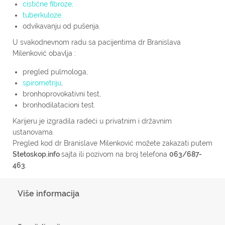
cistične fibroze,
tuberkuloze.
odvikavanju od pušenja.
U svakodnevnom radu sa pacijentima dr Branislava
Milenković obavlja :
pregled pulmologa,
spirometriju
,
bronhoprovokativni test,
bronhodilatacioni test.
Karijeru je izgradila radeći u privatnim i državnim
ustanovama.
Pregled kod dr Branislave Milenković možete zakazati putem
Stetoskop.info
sajta ili pozivom na broj telefona
063/687-
463
.
Više informacija