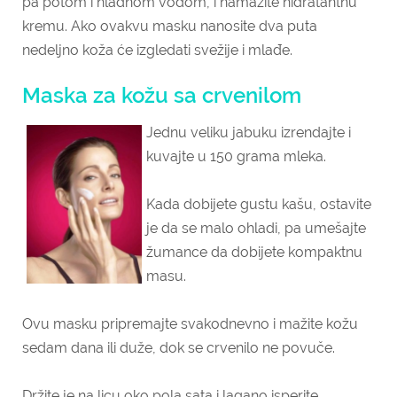
pa potom i hladnom vodom, i namažite hidratantnu
kremu. Ako ovakvu masku nanosite dva puta
nedeljno koža će izgledati svežije i mlađe.
Maska za kožu sa crvenilom
Jednu veliku jabuku izrendajte i
kuvajte u 150 grama mleka.
Kada dobijete gustu kašu, ostavite
je da se malo ohladi, pa umešajte
žumance da dobijete kompaktnu
masu.
Ovu masku pripremajte svakodnevno i mažite kožu
sedam dana ili duže, dok se crvenilo ne povuče.
Držite je na licu oko pola sata i lagano isperite.