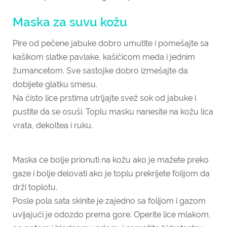
Maska za suvu kožu
Pire od pečene jabuke dobro umutite i pomešajte sa
kašikom slatke pavlake, kašičicom meda i jednim
žumancetom. Sve sastojke dobro izmešajte da
dobijete glatku smesu.
Na čisto lice prstima utrljajte svež sok od jabuke i
pustite da se osuši. Toplu masku nanesite na kožu lica
vrata, dekoltea i
ruku.
Maska će bolje prionuti na kožu ako je mažete preko
gaze i bolje delovati ako je toplu prekrijete folijom da
drži toplotu.
Posle pola sata skinite je zajedno sa folijom i gazom
uvijajući je odozdo prema gore. Operite lice mlakom,