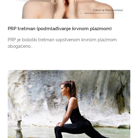
PRP tretman (podmlađivanje krvnom plazmom)
PRP je biološki tretman sopstvenom krvn0m plazmom,
obogaćeno...