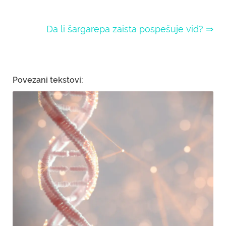
Da li šargarepa zaista pospešuje vid? ⇒
Povezani tekstovi: