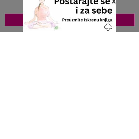
x
ZAKAZIVANJE 063/687-460
Nacionalni servis za zakazivanje
u privatnoj praksi.
+381 63 687 460
office@stetoskop.info
ZA PACIJENTE
Doktori