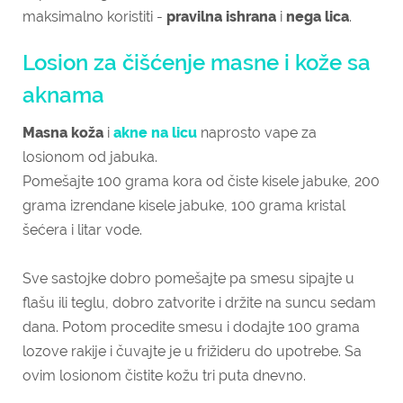
maksimalno koristiti -
pravilna ishrana
i
nega lica
.
Losion za čišćenje masne i kože sa
aknama
Masna koža
i
akne na licu
naprosto vape za
losionom od jabuka.
Pomešajte 100 grama kora od čiste kisele jabuke, 200
grama izrendane kisele jabuke, 100 grama kristal
šećera i litar vode.
Sve sastojke dobro pomešajte pa smesu sipajte u
flašu ili teglu, dobro zatvorite i držite na suncu sedam
dana. Potom procedite smesu i dodajte 100 grama
lozove rakije i čuvajte je u frižideru do upotrebe. Sa
ovim losionom čistite kožu tri puta dnevno.