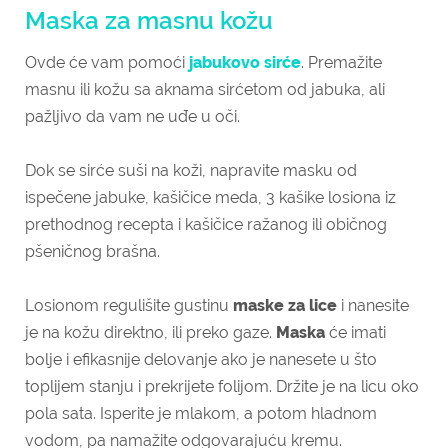
Maska za masnu kožu
Ovde će vam pomoći
jabukovo sirće
. Premažite
masnu ili kožu sa aknama sirćetom od jabuka, ali
pažljivo da vam ne uđe u oči.
Dok se sirće suši na koži, napravite masku od
ispečene jabuke, kašičice meda, 3 kašike losiona iz
prethodnog recepta i kašičice ražanog ili običnog
pšeničnog brašna.
Losionom regulišite gustinu
maske
za lice
i nanesite
je na kožu direktno, ili preko gaze.
Maska
će imati
bolje i efikasnije delovanje ako je nanesete u što
toplijem stanju i prekrijete folijom. Držite je na licu oko
pola sata. Isperite je mlakom, a potom hladnom
vodom, pa namažite odgovarajuću kremu.