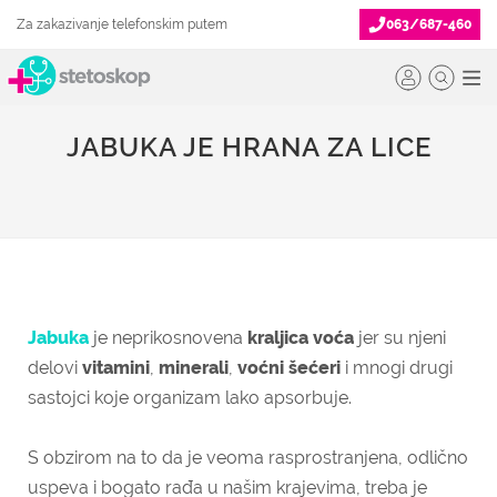
Za zakazivanje telefonskim putem
063/687-460
JABUKA JE HRANA ZA LICE
Jabuka
je neprikosnovena
kraljica voća
jer su njeni
delovi
vitamini
,
minerali
,
voćni šećeri
i mnogi drugi
sastojci koje organizam lako apsorbuje.
S obzirom na to da je veoma rasprostranjena, odlično
uspeva i bogato rađa u našim krajevima, treba je