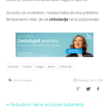
Za kožu sa crvenilom, maska treba da ima približno
temperaturu tela, da se
cirkulacija
ne bi pojačavala.
ishrana
hrana
nega
akne
minerali
Zdravlje i lepota
,
Objavljen: 06.11.2009
⇐ Bubuljice i akne ali posle puberteta