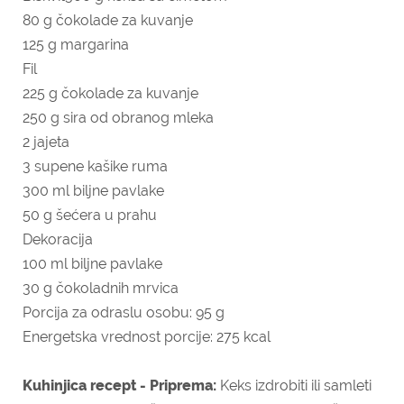
80 g čokolade za kuvanje
125 g margarina
Fil
225 g čokolade za kuvanje
250 g sira od obranog mleka
2 jajeta
3 supene kašike ruma
300 ml biljne pavlake
50 g šećera u prahu
Dekoracija
100 ml biljne pavlake
30 g čokoladnih mrvica
Porcija za odraslu osobu: 95 g
Energetska vrednost porcije: 275 kcal
Kuhinjica recept - Priprema:
Keks izdrobiti ili samleti