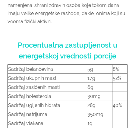
namenjena ishrani zdravih osoba koje tokom dana
imaju velike energetske rashode, dakle, onima koji su
veoma fizički aktivni.
Procentualna zastupljenost u
energetskoj vrednosti porcije
Sadržaj belančevina
5g
8%
Sadržaj ukupnih masti
17g
52%
Sadržaj zasićenih masti
6g
Sadržaj holesterola
30mg
Sadržaj ugljenih hidrata
28g
40%
Sadržaj natrijuma
350mg
Sadržaj vlakana
1g