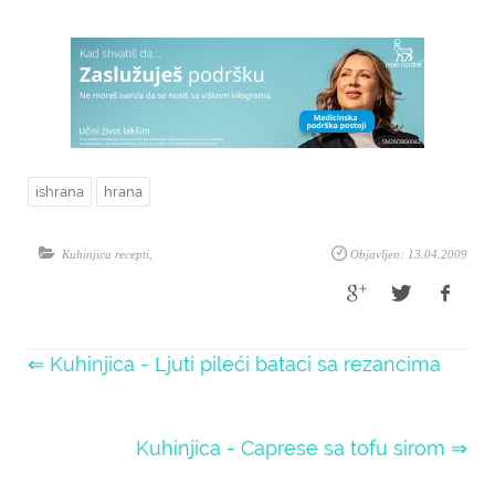
ishrana
hrana
Kuhinjica recepti
,
Objavljen: 13.04.2009
⇐ Kuhinjica - Ljuti pileći bataci sa rezancima
Kuhinjica - Caprese sa tofu sirom ⇒