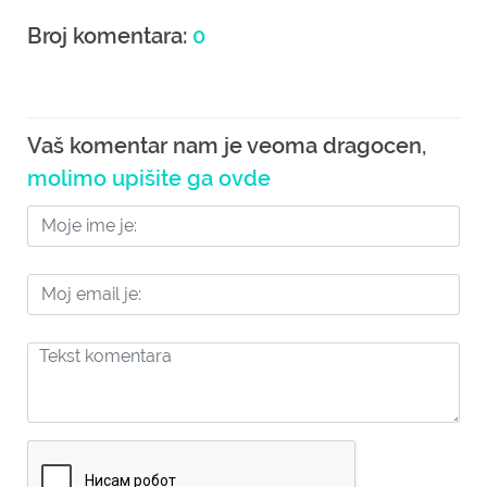
Broj komentara:
0
Vaš komentar nam je veoma dragocen,
molimo upišite ga ovde