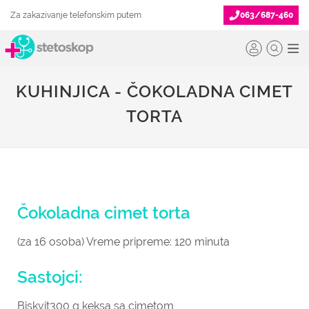
Za zakazivanje telefonskim putem
063/687-460
KUHINJICA - ČOKOLADNA CIMET
TORTA
Čokoladna cimet torta
(za 16 osoba)
Vreme pripreme: 120 minuta
Sastojci:
Biskvit
300 g keksa sa cimetom