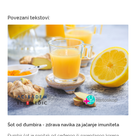
Povezani tekstovi:
Šot od đumbira - zdrava navika za jačanje imuniteta
Đumbir šot je napitak od ceđenog ili narendanog korena