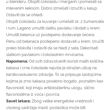
u blenderu. Otopiti čokoladu i margarin i pomešati sa
mlevenim keksom. Dobro izmešati i izručiti u kalup.
Ostaviti da se ohladi.
Otopiti čokoladu za kuvanje i umešati sir, 2 žumanceta
i rum. Lagano umutiti slatku pavlaku i dodati u krem.
Umutiti belanca uz postepeno dodavanje šećera.
Penu od belanaca postepeno dodavati u krem. Izručiti
preko biskvita i ostaviti da se hladi 2 sata. Dekorisati
slatkom pavlakom i čokoladnim mrvicama.
Napomena:
Od svih zdravstvenih koristi malih količina
kakaoa i crne čokolade najviše je istražen uticaj na
kardiovaskularno zdravlje. To se pripisuje sastojcima
kojima je zrno kakaoa posebno bogato, poznatim kao
flavonoidi, koji imaju antioksidantnu ulogu, slično
flavonoidima iz voća i povrća.
Savet lekara:
Zbog velike energetske vrednosti i
visokog sadržaja masti, poslastica može biti