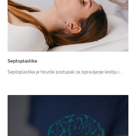
Septoplastika
Septoplastika je hirurški postupak za ispravljanje kostiju i...