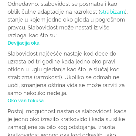
Odnedavno, slabovidost se posmatra i kao
oblik čulne adaptacije na razrokost (
strabizam
),
stanje u kojem jedno oko gleda u pogrešnom
pravcu. Slabovidost može nastati iz više
razloga, kao što su:
Devijacija oka
Slabovidost najčešće nastaje kod dece do
uzrasta od tri godine kada jedno oko pravi
otklon u uglu gledanja kao što je slučaj kod
strabizma (razrokosti). Ukoliko se odmah ne
uoči, smanjena oštrina vida se može razviti za
samo nekoliko nedelja.
Oko van fokusa
Postoji mogućnost nastanka slabovidosti kada
je jedno oko izrazito kratkovido i kada su slike
zamagljene sa bilo kog odstojanja. Izrazita
kratkovidost jednog oka kod odraslih, iako