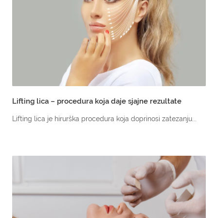
Lifting lica – procedura koja daje sjajne rezultate
Lifting lica je hirurška procedura koja doprinosi zatezanju...