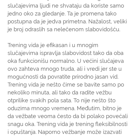
slučajevima ljudi ne shvataju da koriste samo
jedno oko za gledanje. Ta je promena tako
postupna da je jedva primetna. Nažalost, veliki
je broj odraslih sa nelečenom slabovidošću.
Trening vida je efikasan i u mnogim
slučajevima ispravlja slabovidost tako da oba
oka funkcionišu normalno. U većini slučajeva
ovo zahteva mnogo truda, ali i vredi jer ste u
mogućnosti da povratite prirodno jasan vid.
Trening vida je nešto čime se bavite samo po
nekoliko minuta, ali tako da radite vežbu
otprilike svakih pola sata. To nije nešto što
oduzima mnogo vremena. Međutim, bitno je
da vežbate veoma često da bi polako povećali
snagu oka. Trening vida je trening fleksibilnosti
i opuštanja. Naporno vežbanje može izazvati