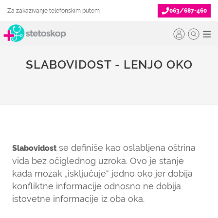
Za zakazivanje telefonskim putem
063/687-460
SLABOVIDOST - LENJO OKO
se definiše kao oslabljena oštrina
Slabovidost
vida bez očiglednog uzroka. Ovo je stanje
kada mozak „isključuje“ jedno oko jer dobija
konfliktne informacije odnosno ne dobija
istovetne informacije iz oba oka.