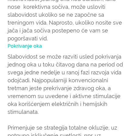
nose korektivna sočiva, može usloviti
slabovidost ukoliko se ne započne sa
treningom vida. Naprosto, ukoliko nosite sve
jača i jača sočiva postepeno će vam se
pogoršavati vid.
Pokrivanje oka
Slabovidost se može razviti usled pokrivanja
jednog oka u toku čitavog dana na period od
svega jedne nedelje u ranoj fazi razvoja vida
odojčadi. Najpopularniji konvencionalni
tretman jeste prekrivanje zdravog oka, a
vremenom su uvedene i aktivne stimulacije
oka korišćenjem električnih i hemijskih
stimulanata.
Primenjuje se strategija totalne okluzije, uz
potpuno isključenje svetlosti, npr. uz