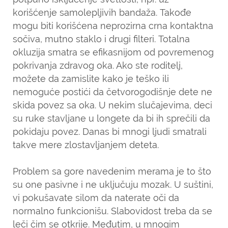
korišćenje samolepljivih bandaža. Takođe
mogu biti korišćena neprozirna crna kontaktna
sočiva, mutno staklo i drugi filteri. Totalna
okluzija smatra se efikasnijom od povremenog
pokrivanja zdravog oka. Ako ste roditelj,
možete da zamislite kako je teško ili
nemoguće postići da četvorogodišnje dete ne
skida povez sa oka. U nekim slučajevima, deci
su ruke stavljane u longete da bi ih sprečili da
pokidaju povez. Danas bi mnogi ljudi smatrali
takve mere zlostavljanjem deteta.
Problem sa gore navedenim merama je to što
su one pasivne i ne uključuju mozak. U suštini,
vi pokušavate silom da naterate oči da
normalno funkcionišu. Slabovidost treba da se
leči čim se otkrije. Međutim, u mnogim