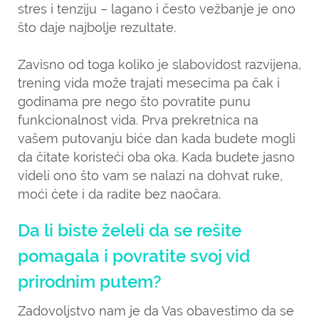
stres i tenziju – lagano i često vežbanje je ono
što daje najbolje rezultate.
Zavisno od toga koliko je slabovidost razvijena,
trening vida može trajati mesecima pa čak i
godinama pre nego što povratite punu
funkcionalnost vida. Prva prekretnica na
vašem putovanju biće dan kada budete mogli
da čitate koristeći oba oka. Kada budete jasno
videli ono što vam se nalazi na dohvat ruke,
moći ćete i da radite bez naočara.
Da li biste želeli da se rešite
pomagala i povratite svoj vid
prirodnim putem?
Zadovoljstvo nam je da Vas obavestimo da se