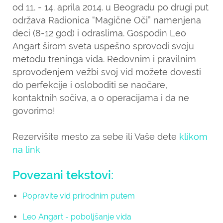
od 11. - 14. aprila 2014. u Beogradu po drugi put
održava Radionica “Magične Oči” namenjena
deci (8-12 god) i odraslima. Gospodin Leo
Angart širom sveta uspešno sprovodi svoju
metodu treninga vida. Redovnim i pravilnim
sprovođenjem vežbi svoj vid možete dovesti
do perfekcije i osloboditi se naočare,
kontaktnih sočiva, a o operacijama i da ne
govorimo!
Rezervišite mesto za sebe ili Vaše dete
klikom
na link
Povezani tekstovi:
Popravite vid prirodnim putem
Leo Angart - poboljšanje vida