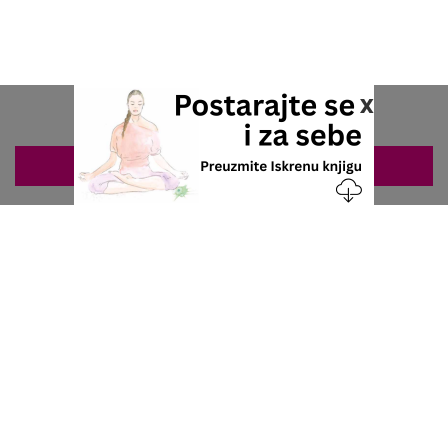
x
ZAKAZIVANJE 063/687-460
Nacionalni servis za zakazivanje
u privatnoj praksi.
+381 63 687 460
office@stetoskop.info