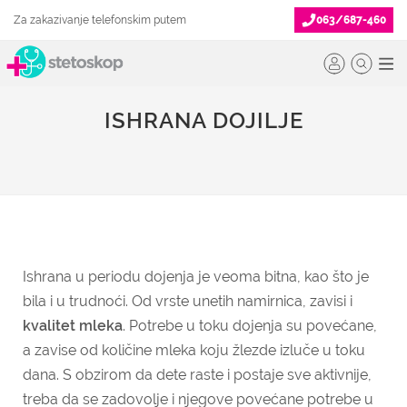
Za zakazivanje telefonskim putem
063/687-460
ISHRANA DOJILJE
Ishrana u periodu dojenja je veoma bitna, kao što je
bila i u trudnoći. Od vrste unetih namirnica, zavisi i
kvalitet mleka
. Potrebe u toku dojenja su povećane,
a zavise od količine mleka koju žlezde izluče u toku
dana. S obzirom da dete raste i postaje sve aktivnije,
treba da se zadovolje i njegove povećane potrebe u