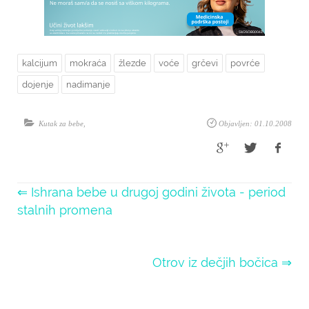
kalcijum
mokraća
žlezde
voće
grčevi
povrće
dojenje
nadimanje
Kutak za bebe
,
Objavljen: 01.10.2008
⇐ Ishrana bebe u drugoj godini života - period
stalnih promena
Otrov iz dečjih bočica ⇒