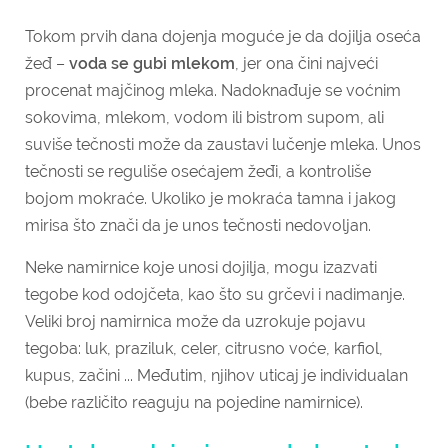
Tokom prvih dana dojenja moguće je da dojilja oseća
žeđ –
voda se gubi mlekom
, jer ona čini najveći
procenat majčinog mleka. Nadoknađuje se voćnim
sokovima, mlekom, vodom ili bistrom supom, ali
suviše tečnosti može da zaustavi lučenje mleka. Unos
tečnosti se reguliše osećajem žeđi, a kontroliše
bojom mokraće. Ukoliko je mokraća tamna i jakog
mirisa što znači da je unos tečnosti nedovoljan.
Neke namirnice koje unosi dojilja, mogu izazvati
tegobe kod odojčeta, kao što su grčevi i nadimanje.
Veliki broj namirnica može da uzrokuje pojavu
tegoba: luk, praziluk, celer, citrusno voće, karfiol,
kupus, začini ... Međutim, njihov uticaj je individualan
(bebe različito reaguju na pojedine namirnice).