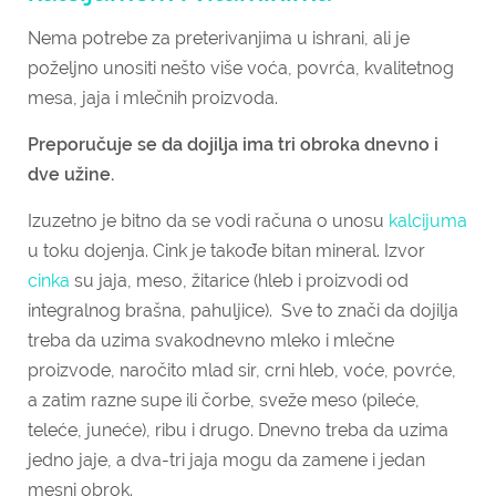
Nema potrebe za preterivanjima u ishrani, ali je
poželjno unositi nešto više voća, povrća, kvalitetnog
mesa, jaja i mlečnih proizvoda.
Preporučuje se da dojilja ima tri obroka dnevno i
dve užine.
Izuzetno je bitno da se vodi računa o unosu
kalcijuma
u toku dojenja. Cink je takođe bitan mineral. Izvor
cinka
su jaja, meso, žitarice (hleb i proizvodi od
integralnog brašna, pahuljice). Sve to znači da dojilja
treba da uzima svakodnevno mleko i mlečne
proizvode, naročito mlad sir, crni hleb, voće, povrće,
a zatim razne supe ili čorbe, sveže meso (pileće,
teleće, juneće), ribu i drugo. Dnevno treba da uzima
jedno jaje, a dva-tri jaja mogu da zamene i jedan
mesni obrok.