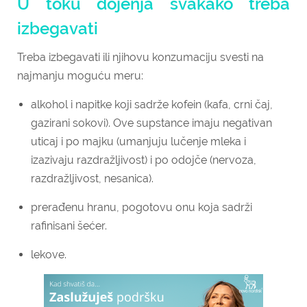
U toku dojenja svakako treba
izbegavati
Treba izbegavati ili njihovu konzumaciju svesti na
najmanju moguću meru:
alkohol i napitke koji sadrže kofein (kafa, crni čaj,
gazirani sokovi). Ove supstance imaju negativan
uticaj i po majku (umanjuju lučenje mleka i
izazivaju razdražljivost) i po odojče (nervoza,
razdražljivost, nesanica).
prerađenu hranu, pogotovu onu koja sadrži
rafinisani šećer.
lekove.