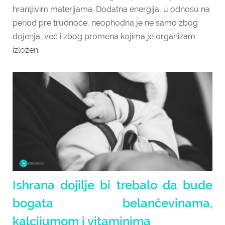
hranljivim materijama. Dodatna energija, u odnosu na
period pre trudnoće, neophodna je ne samo zbog
dojenja, već i zbog promena kojima je organizam
izložen.
Ishrana dojilje bi trebalo da bude
bogata belančevinama,
kalcijumom i vitaminima