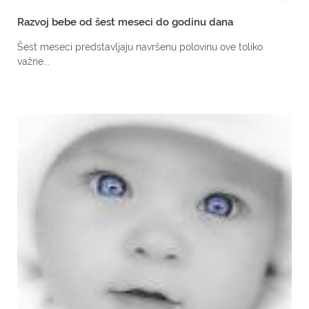
Razvoj bebe od šest meseci do godinu dana
Šest meseci predstavljaju navršenu polovinu ove toliko
važne...